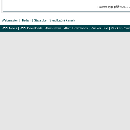
phpBB
Powered by
© 2001, 
Webmaster
|
Hledání
|
Statistiky
|
Syndikační kanály
RSS News
|
RSS Downloads
|
Atom News
|
Atom Downloads
|
Plucker Text
|
Plucker Color