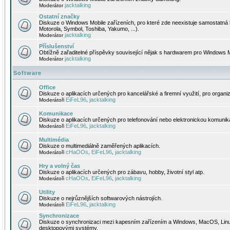
jacktalking
Moderátor
Ostatní značky
Diskuze o Windows Mobile zařízeních, pro které zde neexistuje samostatná 
Motorola, Symbol, Toshiba, Yakumo, ...).
jacktalking
Moderátor
Příslušenství
Obtížně zařaditelné příspěvky související nějak s hardwarem pro Windows M
jacktalking
Moderátor
Software
Office
Diskuze o aplikacích určených pro kancelářské a firemní využití, pro organiz
EiFeL96
jacktalking
Moderátoři
,
Komunikace
Diskuze o aplikacích určených pro telefonování nebo elektronickou komunika
EiFeL96
jacktalking
Moderátoři
,
Multimédia
Diskuze o multimediálně zaměřených aplikacích.
cHaOOs
EiFeL96
jacktalking
Moderátoři
,
,
Hry a volný čas
Diskuze o aplikacích určených pro zábavu, hobby, životní styl atp.
cHaOOs
EiFeL96
jacktalking
Moderátoři
,
,
Utility
Diskuze o nejrůznějších softwarových nástrojích.
EiFeL96
jacktalking
Moderátoři
,
Synchronizace
Diskuze o synchronizaci mezi kapesním zařízením a Windows, MacOS, Linux
desktopovými systémy.