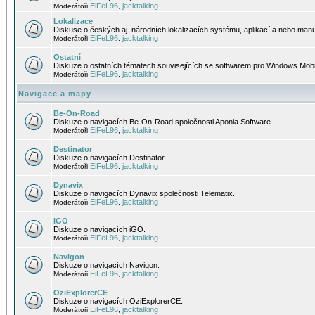
EiFeL96
jacktalking
Moderátoři
,
Lokalizace
Diskuse o českých aj. národních lokalizacích systému, aplikací a nebo manu
EiFeL96
jacktalking
Moderátoři
,
Ostatní
Diskuze o ostatních tématech souvisejících se softwarem pro Windows Mobi
EiFeL96
jacktalking
Moderátoři
,
Navigace a mapy
Be-On-Road
Diskuze o navigacích Be-On-Road společnosti Aponia Software.
EiFeL96
jacktalking
Moderátoři
,
Destinator
Diskuze o navigacích Destinator.
EiFeL96
jacktalking
Moderátoři
,
Dynavix
Diskuze o navigacích Dynavix společnosti Telematix.
EiFeL96
jacktalking
Moderátoři
,
iGO
Diskuze o navigacích iGO.
EiFeL96
jacktalking
Moderátoři
,
Navigon
Diskuze o navigacích Navigon.
EiFeL96
jacktalking
Moderátoři
,
OziExplorerCE
Diskuze o navigacích OziExplorerCE.
EiFeL96
jacktalking
Moderátoři
,