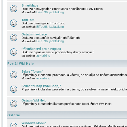
SmartMaps
Diskuze o navigacích SmartMaps společnosti PLAN Studio.
EiFeL96
jacktalking
Moderátoři
,
TomTom
Diskuze o navigacích TomTom.
EiFeL96
jacktalking
Moderátoři
,
Ostatní navigace
Diskuze o ostatních navigačních řešeních.
EiFeL96
jacktalking
Moderátoři
,
Příslušenství pro navigace
Diskuze o příslušenství pro všechny druhy navigací.
jacktalking
Moderátor
Portál WM Help
Sekce "forum"
Připomínky k obsahu, provedení a všemu, co se děje na našem diskuzním f
jacktalking
Moderátor
Sekce "eShop (WM Shop)"
Připomínky k obsahu, provedení a všemu, co se objeví v našem elektronic
Ostatní WM Help
Připomínky k ostatním částem portálu nebo ke službám WM Help.
Ostatní
Windows Mobile
Diskuze o všem, co souvisí s operačním systémem Windows Mobile ve všec