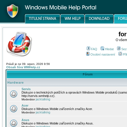
fo
O všem
FAQ
Hledat
Sez
Osobní nastavení
Při
Právě je ne 09. srpen, 2026 9:56
Obsah fóra WMHelp.cz
Fórum
Hardware
Servis
Diskuze o technických potížích a opravách Windows Mobile produktů (samo
http://servis.wmhelp.cz).
jacktalking
Moderátor
Acer
Diskuze o Windows Mobile zařízeních značky Acer.
jacktalking
Moderátor
Asus
Diskuze o Windows Mobile zařízeních značky Asus.
jacktalking
Moderátor