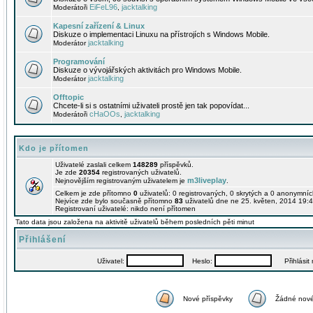
EiFeL96
jacktalking
Moderátoři
,
Kapesní zařízení & Linux
Diskuze o implementaci Linuxu na přístrojích s Windows Mobile.
jacktalking
Moderátor
Programování
Diskuze o vývojářských aktivitách pro Windows Mobile.
jacktalking
Moderátor
Offtopic
Chcete-li si s ostatními uživateli prostě jen tak popovídat...
cHaOOs
jacktalking
Moderátoři
,
Kdo je přítomen
Uživatelé zaslali celkem
148289
příspěvků.
Je zde
20354
registrovaných uživatelů.
m3liveplay
Nejnovějším registrovaným uživatelem je
.
Celkem je zde přítomno
0
uživatelů: 0 registrovaných, 0 skrytých a 0 anonymní
Nejvíce zde bylo současně přítomno
83
uživatelů dne ne 25. květen, 2014 19:4
Registrovaní uživatelé: nikdo není přítomen
Tato data jsou založena na aktivitě uživatelů během posledních pěti minut
Přihlášení
Uživatel:
Heslo:
Přihlásit m
Nové příspěvky
Žádné nové