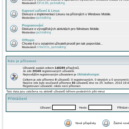
EiFeL96
jacktalking
Moderátoři
,
Kapesní zařízení & Linux
Diskuze o implementaci Linuxu na přístrojích s Windows Mobile.
jacktalking
Moderátor
Programování
Diskuze o vývojářských aktivitách pro Windows Mobile.
jacktalking
Moderátor
Offtopic
Chcete-li si s ostatními uživateli prostě jen tak popovídat...
cHaOOs
jacktalking
Moderátoři
,
Kdo je přítomen
Uživatelé zaslali celkem
148289
příspěvků.
Je zde
20345
registrovaných uživatelů.
tikitakahungar
Nejnovějším registrovaným uživatelem je
.
Celkem je zde přítomno
0
uživatelů: 0 registrovaných, 0 skrytých a 0 anonymní
Nejvíce zde bylo současně přítomno
83
uživatelů dne ne 25. květen, 2014 19:4
Registrovaní uživatelé: nikdo není přítomen
Tato data jsou založena na aktivitě uživatelů během posledních pěti minut
Přihlášení
Uživatel:
Heslo:
Přihlásit m
Nové příspěvky
Žádné nové