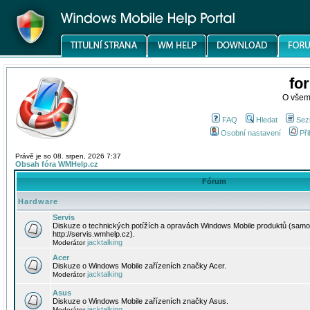
fo
O všem
FAQ
Hledat
Sez
Osobní nastavení
Při
Právě je so 08. srpen, 2026 7:37
Obsah fóra WMHelp.cz
Fórum
Hardware
Servis
Diskuze o technických potížích a opravách Windows Mobile produktů (samo
http://servis.wmhelp.cz).
jacktalking
Moderátor
Acer
Diskuze o Windows Mobile zařízeních značky Acer.
jacktalking
Moderátor
Asus
Diskuze o Windows Mobile zařízeních značky Asus.
jacktalking
Moderátor