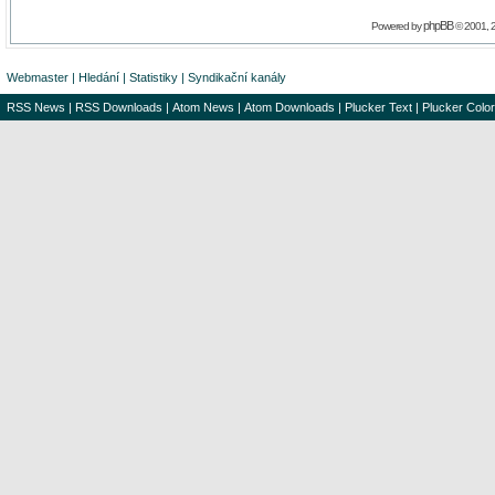
phpBB
Powered by
© 2001, 
Webmaster
|
Hledání
|
Statistiky
|
Syndikační kanály
RSS News
|
RSS Downloads
|
Atom News
|
Atom Downloads
|
Plucker Text
|
Plucker Color