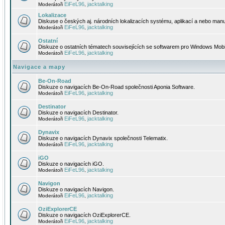
EiFeL96
jacktalking
Moderátoři
,
Lokalizace
Diskuse o českých aj. národních lokalizacích systému, aplikací a nebo manu
EiFeL96
jacktalking
Moderátoři
,
Ostatní
Diskuze o ostatních tématech souvisejících se softwarem pro Windows Mobi
EiFeL96
jacktalking
Moderátoři
,
Navigace a mapy
Be-On-Road
Diskuze o navigacích Be-On-Road společnosti Aponia Software.
EiFeL96
jacktalking
Moderátoři
,
Destinator
Diskuze o navigacích Destinator.
EiFeL96
jacktalking
Moderátoři
,
Dynavix
Diskuze o navigacích Dynavix společnosti Telematix.
EiFeL96
jacktalking
Moderátoři
,
iGO
Diskuze o navigacích iGO.
EiFeL96
jacktalking
Moderátoři
,
Navigon
Diskuze o navigacích Navigon.
EiFeL96
jacktalking
Moderátoři
,
OziExplorerCE
Diskuze o navigacích OziExplorerCE.
EiFeL96
jacktalking
Moderátoři
,