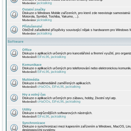
jacktalking
Moderátor
Ostatní značky
Diskuze o Windows Mobile zařízeních, pro které zde neexistuje samostatná 
Motorola, Symbol, Toshiba, Yakumo, ...).
jacktalking
Moderátor
Příslušenství
Obtížně zařaditelné příspěvky související nějak s hardwarem pro Windows M
jacktalking
Moderátor
Software
Office
Diskuze o aplikacích určených pro kancelářské a firemní využití, pro organiz
EiFeL96
jacktalking
Moderátoři
,
Komunikace
Diskuze o aplikacích určených pro telefonování nebo elektronickou komunika
EiFeL96
jacktalking
Moderátoři
,
Multimédia
Diskuze o multimediálně zaměřených aplikacích.
cHaOOs
EiFeL96
jacktalking
Moderátoři
,
,
Hry a volný čas
Diskuze o aplikacích určených pro zábavu, hobby, životní styl atp.
cHaOOs
EiFeL96
jacktalking
Moderátoři
,
,
Utility
Diskuze o nejrůznějších softwarových nástrojích.
EiFeL96
jacktalking
Moderátoři
,
Synchronizace
Diskuze o synchronizaci mezi kapesním zařízením a Windows, MacOS, Linux
desktopovými systémy.