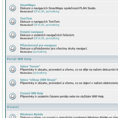
SmartMaps
Diskuze o navigacích SmartMaps společnosti PLAN Studio.
EiFeL96
jacktalking
Moderátoři
,
TomTom
Diskuze o navigacích TomTom.
EiFeL96
jacktalking
Moderátoři
,
Ostatní navigace
Diskuze o ostatních navigačních řešeních.
EiFeL96
jacktalking
Moderátoři
,
Příslušenství pro navigace
Diskuze o příslušenství pro všechny druhy navigací.
jacktalking
Moderátor
Portál WM Help
Sekce "forum"
Připomínky k obsahu, provedení a všemu, co se děje na našem diskuzním f
jacktalking
Moderátor
Sekce "eShop (WM Shop)"
Připomínky k obsahu, provedení a všemu, co se objeví v našem elektronic
Ostatní WM Help
Připomínky k ostatním částem portálu nebo ke službám WM Help.
Ostatní
Windows Mobile
Diskuze o všem, co souvisí s operačním systémem Windows Mobile ve všec