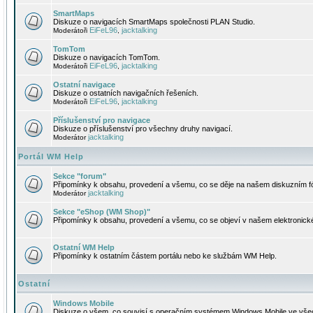
SmartMaps
Diskuze o navigacích SmartMaps společnosti PLAN Studio.
EiFeL96
jacktalking
Moderátoři
,
TomTom
Diskuze o navigacích TomTom.
EiFeL96
jacktalking
Moderátoři
,
Ostatní navigace
Diskuze o ostatních navigačních řešeních.
EiFeL96
jacktalking
Moderátoři
,
Příslušenství pro navigace
Diskuze o příslušenství pro všechny druhy navigací.
jacktalking
Moderátor
Portál WM Help
Sekce "forum"
Připomínky k obsahu, provedení a všemu, co se děje na našem diskuzním f
jacktalking
Moderátor
Sekce "eShop (WM Shop)"
Připomínky k obsahu, provedení a všemu, co se objeví v našem elektronic
Ostatní WM Help
Připomínky k ostatním částem portálu nebo ke službám WM Help.
Ostatní
Windows Mobile
Diskuze o všem, co souvisí s operačním systémem Windows Mobile ve všec