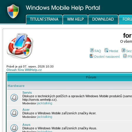
fo
O všem
FAQ
Hledat
Sez
Osobní nastavení
Při
Právě je pá 07. srpen, 2026 10:33
Obsah fóra WMHelp.cz
Fórum
Hardware
Servis
Diskuze o technických potížích a opravách Windows Mobile produktů (samo
http://servis.wmhelp.cz).
jacktalking
Moderátor
Acer
Diskuze o Windows Mobile zařízeních značky Acer.
jacktalking
Moderátor
Asus
Diskuze o Windows Mobile zařízeních značky Asus.
jacktalking
Moderátor