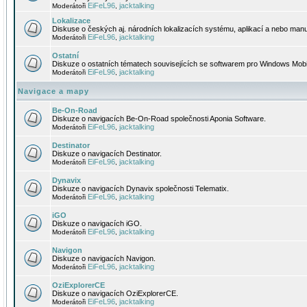
EiFeL96
jacktalking
Moderátoři
,
Lokalizace
Diskuse o českých aj. národních lokalizacích systému, aplikací a nebo manu
EiFeL96
jacktalking
Moderátoři
,
Ostatní
Diskuze o ostatních tématech souvisejících se softwarem pro Windows Mobi
EiFeL96
jacktalking
Moderátoři
,
Navigace a mapy
Be-On-Road
Diskuze o navigacích Be-On-Road společnosti Aponia Software.
EiFeL96
jacktalking
Moderátoři
,
Destinator
Diskuze o navigacích Destinator.
EiFeL96
jacktalking
Moderátoři
,
Dynavix
Diskuze o navigacích Dynavix společnosti Telematix.
EiFeL96
jacktalking
Moderátoři
,
iGO
Diskuze o navigacích iGO.
EiFeL96
jacktalking
Moderátoři
,
Navigon
Diskuze o navigacích Navigon.
EiFeL96
jacktalking
Moderátoři
,
OziExplorerCE
Diskuze o navigacích OziExplorerCE.
EiFeL96
jacktalking
Moderátoři
,