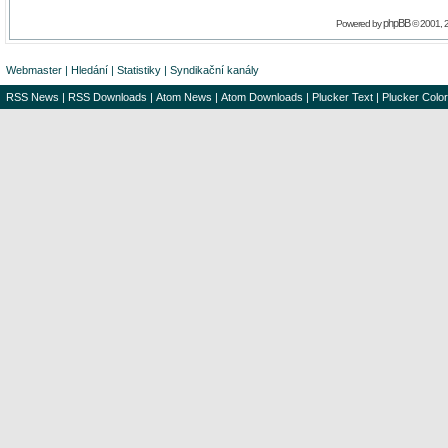
phpBB
Powered by
© 2001, 
Webmaster
|
Hledání
|
Statistiky
|
Syndikační kanály
RSS News
|
RSS Downloads
|
Atom News
|
Atom Downloads
|
Plucker Text
|
Plucker Color