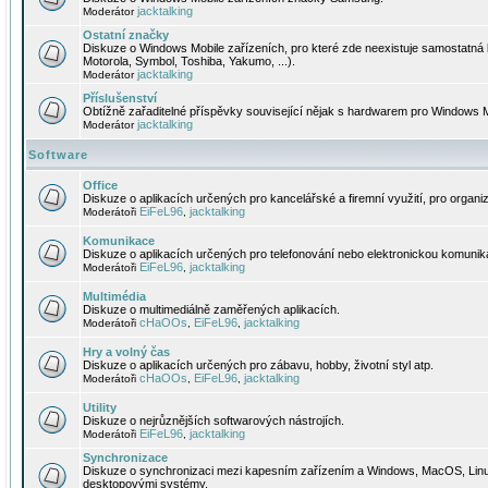
jacktalking
Moderátor
Ostatní značky
Diskuze o Windows Mobile zařízeních, pro které zde neexistuje samostatná 
Motorola, Symbol, Toshiba, Yakumo, ...).
jacktalking
Moderátor
Příslušenství
Obtížně zařaditelné příspěvky související nějak s hardwarem pro Windows M
jacktalking
Moderátor
Software
Office
Diskuze o aplikacích určených pro kancelářské a firemní využití, pro organiz
EiFeL96
jacktalking
Moderátoři
,
Komunikace
Diskuze o aplikacích určených pro telefonování nebo elektronickou komunika
EiFeL96
jacktalking
Moderátoři
,
Multimédia
Diskuze o multimediálně zaměřených aplikacích.
cHaOOs
EiFeL96
jacktalking
Moderátoři
,
,
Hry a volný čas
Diskuze o aplikacích určených pro zábavu, hobby, životní styl atp.
cHaOOs
EiFeL96
jacktalking
Moderátoři
,
,
Utility
Diskuze o nejrůznějších softwarových nástrojích.
EiFeL96
jacktalking
Moderátoři
,
Synchronizace
Diskuze o synchronizaci mezi kapesním zařízením a Windows, MacOS, Linux
desktopovými systémy.