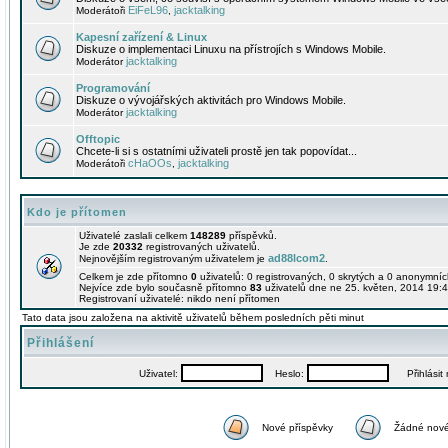
EiFeL96
jacktalking
Moderátoři
,
Kapesní zařízení & Linux
Diskuze o implementaci Linuxu na přístrojích s Windows Mobile.
jacktalking
Moderátor
Programování
Diskuze o vývojářských aktivitách pro Windows Mobile.
jacktalking
Moderátor
Offtopic
Chcete-li si s ostatními uživateli prostě jen tak popovídat...
cHaOOs
jacktalking
Moderátoři
,
Kdo je přítomen
Uživatelé zaslali celkem
148289
příspěvků.
Je zde
20332
registrovaných uživatelů.
ad88lcom2
Nejnovějším registrovaným uživatelem je
.
Celkem je zde přítomno
0
uživatelů: 0 registrovaných, 0 skrytých a 0 anonymní
Nejvíce zde bylo současně přítomno
83
uživatelů dne ne 25. květen, 2014 19:4
Registrovaní uživatelé: nikdo není přítomen
Tato data jsou založena na aktivitě uživatelů během posledních pěti minut
Přihlášení
Uživatel:
Heslo:
Přihlásit m
Nové příspěvky
Žádné nové