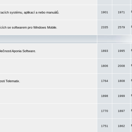
izacích systému, aplikací a nebo manuálů.
1901
1971
ících se softwarem pro Windows Mobile.
2335
2579
ečnosti Aponia Software.
1893
1995
1806
2008
sti Telematix.
1764
1808
1898
1999
1770
1897
1751
1862