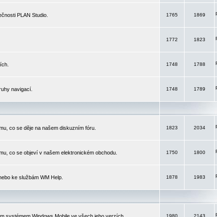
čnosti PLAN Studio.
1765
1869
1772
1823
ích.
1748
1788
ruhy navigací.
1748
1789
mu, co se děje na našem diskuzním fóru.
1823
2034
mu, co se objeví v našem elektronickém obchodu.
1750
1800
 nebo ke službám WM Help.
1878
1983
ím systémem Windows Mobile ve všech jeho verzích.
1980
2143