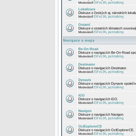
EiFeL96
jacktalking
Moderátoři
,
Lokalizace
Diskuse o českých aj. národních lokal
EiFeL96
jacktalking
Moderátoři
,
Ostatní
Diskuze o ostatních tématech souvisej
EiFeL96
jacktalking
Moderátoři
,
Navigace a mapy
Be-On-Road
Diskuze o navigacích Be-On-Road spol
EiFeL96
jacktalking
Moderátoři
,
Destinator
Diskuze o navigacích Destinator.
EiFeL96
jacktalking
Moderátoři
,
Dynavix
Diskuze o navigacích Dynavix společno
EiFeL96
jacktalking
Moderátoři
,
iGO
Diskuze o navigacích iGO.
EiFeL96
jacktalking
Moderátoři
,
Navigon
Diskuze o navigacích Navigon.
EiFeL96
jacktalking
Moderátoři
,
OziExplorerCE
Diskuze o navigacích OziExplorerCE.
EiFeL96
jacktalking
Moderátoři
,