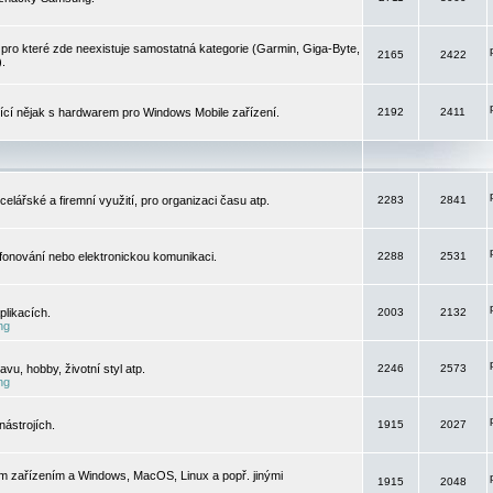
pro které zde neexistuje samostatná kategorie (Garmin, Giga-Byte,
2165
2422
).
jící nějak s hardwarem pro Windows Mobile zařízení.
2192
2411
elářské a firemní využití, pro organizaci času atp.
2283
2841
efonování nebo elektronickou komunikaci.
2288
2531
likacích.
2003
2132
ng
vu, hobby, životní styl atp.
2246
2573
ng
ástrojích.
1915
2027
m zařízením a Windows, MacOS, Linux a popř. jinými
1915
2048