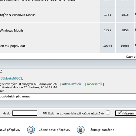
rojích s Windows Mobile.
1761
1815
 Windows Mobile.
1779
1856
 jen tak popovídat...
10945
16665
Časy u
ků.
88kbets50501
e
.
egistrovaných, 0 skrytých a 0 anonymních. [
administrátoři
] [
moderátoři
]
uživatelů dne ne 25. květen, 2014 19:44.
men
posledních pěti minut
Heslo:
Přihlásit mě automaticky při každé návštěvě
Nové příspěvky
Žádné nové příspěvky
Fórum je zamčeno