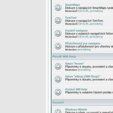
SmartMaps
Diskuze o navigacích SmartMaps spole
EiFeL96
jacktalking
Moderátoři
,
TomTom
Diskuze o navigacích TomTom.
EiFeL96
jacktalking
Moderátoři
,
Ostatní navigace
Diskuze o ostatních navigačních řešen
EiFeL96
jacktalking
Moderátoři
,
Příslušenství pro navigace
Diskuze o příslušenství pro všechny d
jacktalking
Moderátor
Portál WM Help
Sekce "forum"
Připomínky k obsahu, provedení a vše
jacktalking
Moderátor
Sekce "eShop (WM Shop)"
Připomínky k obsahu, provedení a vše
Ostatní WM Help
Připomínky k ostatním částem portálu
Ostatní
Windows Mobile
Diskuze o všem, co souvisí s operačn