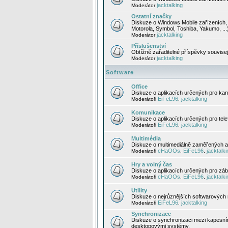
jacktalking
Moderátor
Ostatní značky
Diskuze o Windows Mobile zařízeních, 
Motorola, Symbol, Toshiba, Yakumo, ...
jacktalking
Moderátor
Příslušenství
Obtížně zařaditelné příspěvky souvise
jacktalking
Moderátor
Software
Office
Diskuze o aplikacích určených pro kanc
EiFeL96
jacktalking
Moderátoři
,
Komunikace
Diskuze o aplikacích určených pro tel
EiFeL96
jacktalking
Moderátoři
,
Multimédia
Diskuze o multimediálně zaměřených ap
cHaOOs
EiFeL96
jacktalki
Moderátoři
,
,
Hry a volný čas
Diskuze o aplikacích určených pro zába
cHaOOs
EiFeL96
jacktalki
Moderátoři
,
,
Utility
Diskuze o nejrůznějších softwarových n
EiFeL96
jacktalking
Moderátoři
,
Synchronizace
Diskuze o synchronizaci mezi kapesní
desktopovými systémy.