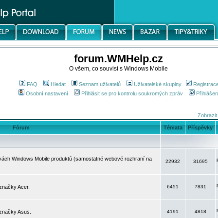
forum.WMHelp.cz
O všem, co souvisí s Windows Mobile
FAQ
Hledat
Seznam uživatelů
Uživatelské skupiny
Registrac
Osobní nastavení
Přihlásit se pro kontrolu soukromých zpráv
Přihlášen
Zobrazit
Fórum
Témata
Příspěvky
avách Windows Mobile produktů (samostatné webové rozhraní na
22932
31695
značky Acer.
6451
7831
 značky Asus.
4191
4818