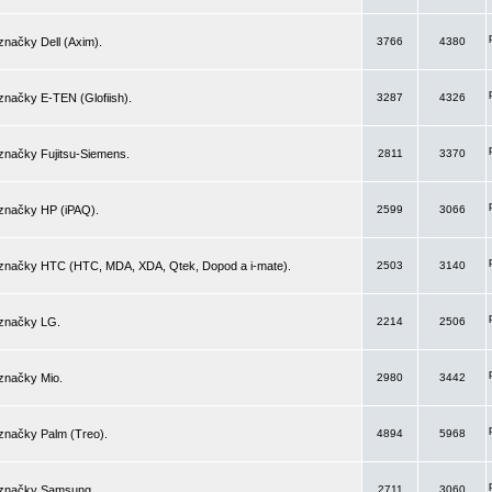
značky Dell (Axim).
3766
4380
značky E-TEN (Glofiish).
3287
4326
značky Fujitsu-Siemens.
2811
3370
 značky HP (iPAQ).
2599
3066
 značky HTC (HTC, MDA, XDA, Qtek, Dopod a i-mate).
2503
3140
 značky LG.
2214
2506
značky Mio.
2980
3442
značky Palm (Treo).
4894
5968
 značky Samsung.
2711
3060