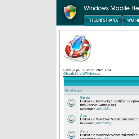
Právě je pá 07. srpen, 2026 7:24
Obsah fóra WMHelp.cz
Hardware
Servis
Diskuze o technických potížích a opr
http://servis.wmhelp.cz).
jacktalking
Moderátor
Acer
Diskuze o Windows Mobile zařízeních 
jacktalking
Moderátor
Asus
Diskuze o Windows Mobile zařízeních
jacktalking
Moderátor