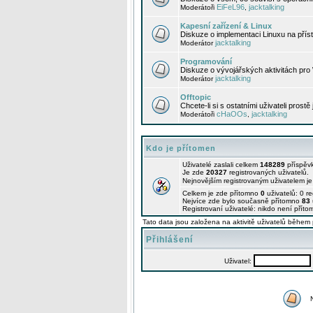
EiFeL96
jacktalking
Moderátoři
,
Kapesní zařízení & Linux
Diskuze o implementaci Linuxu na příst
jacktalking
Moderátor
Programování
Diskuze o vývojářských aktivitách pro
jacktalking
Moderátor
Offtopic
Chcete-li si s ostatními uživateli prostě
cHaOOs
jacktalking
Moderátoři
,
Kdo je přítomen
Uživatelé zaslali celkem
148289
příspěv
Je zde
20327
registrovaných uživatelů.
Nejnovějším registrovaným uživatelem j
Celkem je zde přítomno
0
uživatelů: 0 r
Nejvíce zde bylo současně přítomno
83
Registrovaní uživatelé: nikdo není příto
Tato data jsou založena na aktivitě uživatelů během 
Přihlášení
Uživatel: