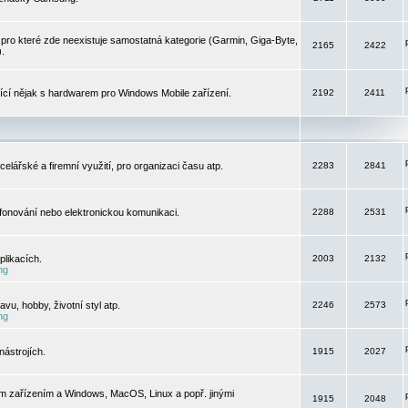
pro které zde neexistuje samostatná kategorie (Garmin, Giga-Byte,
2165
2422
).
jící nějak s hardwarem pro Windows Mobile zařízení.
2192
2411
elářské a firemní využití, pro organizaci času atp.
2283
2841
efonování nebo elektronickou komunikaci.
2288
2531
likacích.
2003
2132
ng
vu, hobby, životní styl atp.
2246
2573
ng
ástrojích.
1915
2027
m zařízením a Windows, MacOS, Linux a popř. jinými
1915
2048