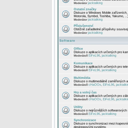
jacktalking
Moderátor
Ostatní značky
Diskuze o Windows Mobile zařízeních, 
Motorola, Symbol, Toshiba, Yakumo, ...
jacktalking
Moderátor
Příslušenství
Obtížně zařaditelné příspěvky souvise
jacktalking
Moderátor
Software
Office
Diskuze o aplikacích určených pro kanc
EiFeL96
jacktalking
Moderátoři
,
Komunikace
Diskuze o aplikacích určených pro tel
EiFeL96
jacktalking
Moderátoři
,
Multimédia
Diskuze o multimediálně zaměřených ap
cHaOOs
EiFeL96
jacktalki
Moderátoři
,
,
Hry a volný čas
Diskuze o aplikacích určených pro zába
cHaOOs
EiFeL96
jacktalki
Moderátoři
,
,
Utility
Diskuze o nejrůznějších softwarových n
EiFeL96
jacktalking
Moderátoři
,
Synchronizace
Diskuze o synchronizaci mezi kapesní
desktopovými systémy.