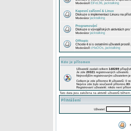
EiFeL96
jacktalking
Moderátoři
,
Kapesní zařízení & Linux
Diskuze o implementaci Linuxu na příst
jacktalking
Moderátor
Programování
Diskuze o vývojářských aktivitách pro
jacktalking
Moderátor
Offtopic
Chcete-li si s ostatními uživateli prostě
cHaOOs
jacktalking
Moderátoři
,
Kdo je přítomen
Uživatelé zaslali celkem
148289
příspěv
Je zde
20321
registrovaných uživatelů.
Nejnovějším registrovaným uživatelem j
Celkem je zde přítomno
0
uživatelů: 0 r
Nejvíce zde bylo současně přítomno
83
Registrovaní uživatelé: nikdo není příto
Tato data jsou založena na aktivitě uživatelů během 
Přihlášení
Uživatel: