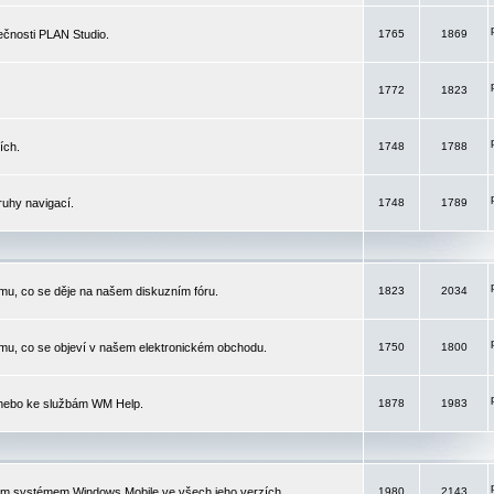
čnosti PLAN Studio.
1765
1869
1772
1823
ích.
1748
1788
ruhy navigací.
1748
1789
mu, co se děje na našem diskuzním fóru.
1823
2034
mu, co se objeví v našem elektronickém obchodu.
1750
1800
 nebo ke službám WM Help.
1878
1983
ím systémem Windows Mobile ve všech jeho verzích.
1980
2143