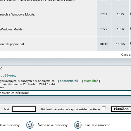
rojích s Windows Mobile.
1761
1815
 Windows Mobile.
1779
1856
 jen tak popovídat...
10945
16665
Časy u
ků.
go88voto
e
.
egistrovaných, 0 skrytých a 0 anonymních. [
administrátoři
] [
moderátoři
]
uživatelů dne ne 25. květen, 2014 19:44.
men
posledních pěti minut
Heslo:
Přihlásit mě automaticky při každé návštěvě
Nové příspěvky
Žádné nové příspěvky
Fórum je zamčeno