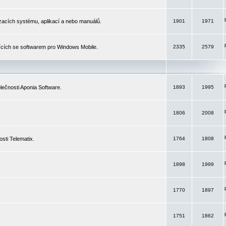
izacích systému, aplikací a nebo manuálů.
1901
1971
ících se softwarem pro Windows Mobile.
2335
2579
ečnosti Aponia Software.
1893
1995
1806
2008
sti Telematix.
1764
1808
1898
1999
1770
1897
1751
1862