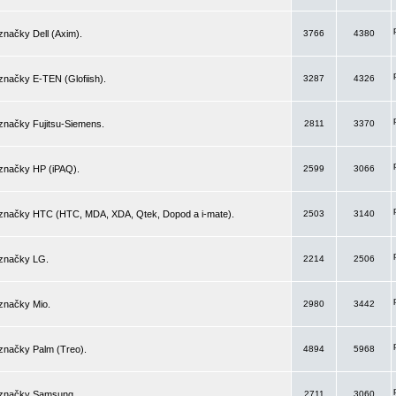
značky Dell (Axim).
3766
4380
značky E-TEN (Glofiish).
3287
4326
značky Fujitsu-Siemens.
2811
3370
 značky HP (iPAQ).
2599
3066
 značky HTC (HTC, MDA, XDA, Qtek, Dopod a i-mate).
2503
3140
 značky LG.
2214
2506
značky Mio.
2980
3442
značky Palm (Treo).
4894
5968
 značky Samsung.
2711
3060