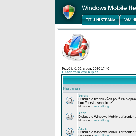
Právě je čt 06. srpen, 2026 17:46
Obsah fóra WMHelp.cz
Hardware
Servis
Diskuze o technických potížích a opr
http://servis.wmhelp.cz).
jacktalking
Moderátor
Acer
Diskuze o Windows Mobile zařízeních 
jacktalking
Moderátor
Asus
Diskuze o Windows Mobile zařízeních
jacktalking
Moderátor