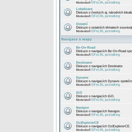
EiFeL96
jacktalking
Moderátoři
,
Lokalizace
Diskuse o českých aj. národních lokal
EiFeL96
jacktalking
Moderátoři
,
Ostatní
Diskuze o ostatních tématech souvisej
EiFeL96
jacktalking
Moderátoři
,
Navigace a mapy
Be-On-Road
Diskuze o navigacích Be-On-Road spol
EiFeL96
jacktalking
Moderátoři
,
Destinator
Diskuze o navigacích Destinator.
EiFeL96
jacktalking
Moderátoři
,
Dynavix
Diskuze o navigacích Dynavix společno
EiFeL96
jacktalking
Moderátoři
,
iGO
Diskuze o navigacích iGO.
EiFeL96
jacktalking
Moderátoři
,
Navigon
Diskuze o navigacích Navigon.
EiFeL96
jacktalking
Moderátoři
,
OziExplorerCE
Diskuze o navigacích OziExplorerCE.
EiFeL96
jacktalking
Moderátoři
,