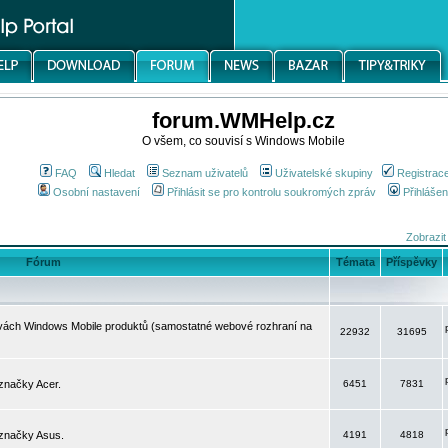
forum.WMHelp.cz
O všem, co souvisí s Windows Mobile
FAQ
Hledat
Seznam uživatelů
Uživatelské skupiny
Registrac
Osobní nastavení
Přihlásit se pro kontrolu soukromých zpráv
Přihlášen
Zobrazit
Fórum
Témata
Příspěvky
avách Windows Mobile produktů (samostatné webové rozhraní na
22932
31695
značky Acer.
6451
7831
 značky Asus.
4191
4818