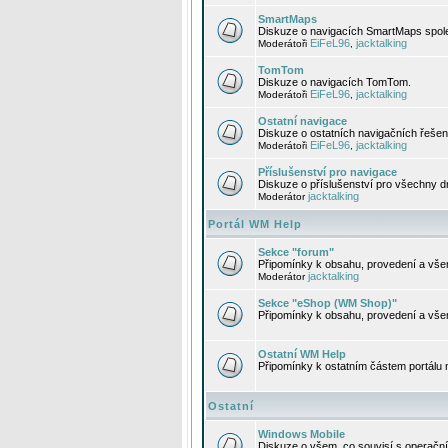
SmartMaps
Diskuze o navigacích SmartMaps spole
EiFeL96
jacktalking
Moderátoři
,
TomTom
Diskuze o navigacích TomTom.
EiFeL96
jacktalking
Moderátoři
,
Ostatní navigace
Diskuze o ostatních navigačních řešen
EiFeL96
jacktalking
Moderátoři
,
Příslušenství pro navigace
Diskuze o příslušenství pro všechny d
jacktalking
Moderátor
Portál WM Help
Sekce "forum"
Připomínky k obsahu, provedení a vše
jacktalking
Moderátor
Sekce "eShop (WM Shop)"
Připomínky k obsahu, provedení a vše
Ostatní WM Help
Připomínky k ostatním částem portálu
Ostatní
Windows Mobile
Diskuze o všem, co souvisí s operačn