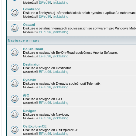
EiFeL96
jacktalking
Moderátoři
,
Lokalizace
Diskuse o českých aj. národních lokalizacích systému, aplikací a nebo manu
EiFeL96
jacktalking
Moderátoři
,
Ostatní
Diskuze o ostatních tématech souvisejících se softwarem pro Windows Mobi
EiFeL96
jacktalking
Moderátoři
,
Navigace a mapy
Be-On-Road
Diskuze o navigacích Be-On-Road společnosti Aponia Software.
EiFeL96
jacktalking
Moderátoři
,
Destinator
Diskuze o navigacích Destinator.
EiFeL96
jacktalking
Moderátoři
,
Dynavix
Diskuze o navigacích Dynavix společnosti Telematix.
EiFeL96
jacktalking
Moderátoři
,
iGO
Diskuze o navigacích iGO.
EiFeL96
jacktalking
Moderátoři
,
Navigon
Diskuze o navigacích Navigon.
EiFeL96
jacktalking
Moderátoři
,
OziExplorerCE
Diskuze o navigacích OziExplorerCE.
EiFeL96
jacktalking
Moderátoři
,