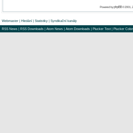
phpBB
Powered by
© 2001, 
Webmaster
|
Hledání
|
Statistiky
|
Syndikační kanály
RSS News
|
RSS Downloads
|
Atom News
|
Atom Downloads
|
Plucker Text
|
Plucker Color