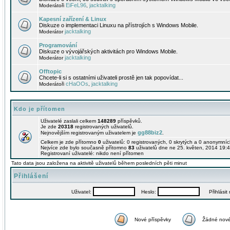
EiFeL96
jacktalking
Moderátoři
,
Kapesní zařízení & Linux
Diskuze o implementaci Linuxu na přístrojích s Windows Mobile.
jacktalking
Moderátor
Programování
Diskuze o vývojářských aktivitách pro Windows Mobile.
jacktalking
Moderátor
Offtopic
Chcete-li si s ostatními uživateli prostě jen tak popovídat...
cHaOOs
jacktalking
Moderátoři
,
Kdo je přítomen
Uživatelé zaslali celkem
148289
příspěvků.
Je zde
20318
registrovaných uživatelů.
gg88biz2
Nejnovějším registrovaným uživatelem je
.
Celkem je zde přítomno
0
uživatelů: 0 registrovaných, 0 skrytých a 0 anonymní
Nejvíce zde bylo současně přítomno
83
uživatelů dne ne 25. květen, 2014 19:4
Registrovaní uživatelé: nikdo není přítomen
Tato data jsou založena na aktivitě uživatelů během posledních pěti minut
Přihlášení
Uživatel:
Heslo:
Přihlásit m
Nové příspěvky
Žádné nové