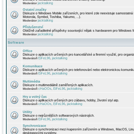
jacktalking
Moderátor
Ostatní značky
Diskuze o Windows Mobile zařízeních, pro které zde neexistuje samostatná 
Motorola, Symbol, Toshiba, Yakumo, ...).
jacktalking
Moderátor
Příslušenství
Obtížně zařaditelné příspěvky související nějak s hardwarem pro Windows M
jacktalking
Moderátor
Software
Office
Diskuze o aplikacích určených pro kancelářské a firemní využití, pro organiz
EiFeL96
jacktalking
Moderátoři
,
Komunikace
Diskuze o aplikacích určených pro telefonování nebo elektronickou komunika
EiFeL96
jacktalking
Moderátoři
,
Multimédia
Diskuze o multimediálně zaměřených aplikacích.
cHaOOs
EiFeL96
jacktalking
Moderátoři
,
,
Hry a volný čas
Diskuze o aplikacích určených pro zábavu, hobby, životní styl atp.
cHaOOs
EiFeL96
jacktalking
Moderátoři
,
,
Utility
Diskuze o nejrůznějších softwarových nástrojích.
EiFeL96
jacktalking
Moderátoři
,
Synchronizace
Diskuze o synchronizaci mezi kapesním zařízením a Windows, MacOS, Linux
desktopovými systémy.