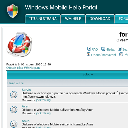
fo
O všem
FAQ
Hledat
Sez
Osobní nastavení
Při
Právě je čt 06. srpen, 2026 12:46
Obsah fóra WMHelp.cz
Fórum
Hardware
Servis
Diskuze o technických potížích a opravách Windows Mobile produktů (samo
http://servis.wmhelp.cz).
jacktalking
Moderátor
Acer
Diskuze o Windows Mobile zařízeních značky Acer.
jacktalking
Moderátor
Asus
Diskuze o Windows Mobile zařízeních značky Asus.
jacktalking
Moderátor