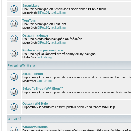
SmartMaps
Diskuze o navigacích SmartMaps společnosti PLAN Studio.
EiFeL96
jacktalking
Moderátoři
,
TomTom
Diskuze o navigacích TomTom.
EiFeL96
jacktalking
Moderátoři
,
Ostatní navigace
Diskuze o ostatních navigačních řešeních.
EiFeL96
jacktalking
Moderátoři
,
Příslušenství pro navigace
Diskuze o příslušenství pro všechny druhy navigací.
jacktalking
Moderátor
Portál WM Help
Sekce "forum"
Připomínky k obsahu, provedení a všemu, co se děje na našem diskuzním f
jacktalking
Moderátor
Sekce "eShop (WM Shop)"
Připomínky k obsahu, provedení a všemu, co se objeví v našem elektronic
Ostatní WM Help
Připomínky k ostatním částem portálu nebo ke službám WM Help.
Ostatní
Windows Mobile
Diskuze o všem, co souvisí s operačním systémem Windows Mobile ve všec