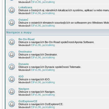
EiFeL96
jacktalking
Moderátoři
,
Lokalizace
Diskuse o českých aj. národních lokalizacích systému, aplikací a nebo manu
EiFeL96
jacktalking
Moderátoři
,
Ostatní
Diskuze o ostatních tématech souvisejících se softwarem pro Windows Mobi
EiFeL96
jacktalking
Moderátoři
,
Navigace a mapy
Be-On-Road
Diskuze o navigacích Be-On-Road společnosti Aponia Software.
EiFeL96
jacktalking
Moderátoři
,
Destinator
Diskuze o navigacích Destinator.
EiFeL96
jacktalking
Moderátoři
,
Dynavix
Diskuze o navigacích Dynavix společnosti Telematix.
EiFeL96
jacktalking
Moderátoři
,
iGO
Diskuze o navigacích iGO.
EiFeL96
jacktalking
Moderátoři
,
Navigon
Diskuze o navigacích Navigon.
EiFeL96
jacktalking
Moderátoři
,
OziExplorerCE
Diskuze o navigacích OziExplorerCE.
EiFeL96
jacktalking
Moderátoři
,