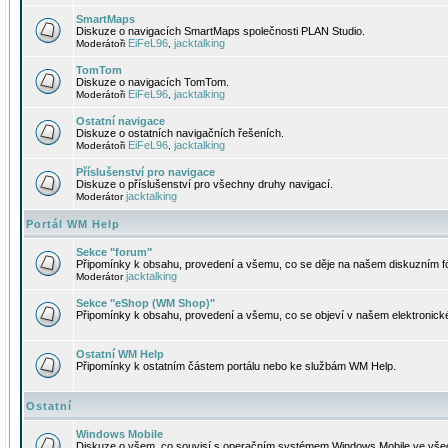
SmartMaps
Diskuze o navigacích SmartMaps společnosti PLAN Studio.
EiFeL96
jacktalking
Moderátoři
,
TomTom
Diskuze o navigacích TomTom.
EiFeL96
jacktalking
Moderátoři
,
Ostatní navigace
Diskuze o ostatních navigačních řešeních.
EiFeL96
jacktalking
Moderátoři
,
Příslušenství pro navigace
Diskuze o příslušenství pro všechny druhy navigací.
jacktalking
Moderátor
Portál WM Help
Sekce "forum"
Připomínky k obsahu, provedení a všemu, co se děje na našem diskuzním f
jacktalking
Moderátor
Sekce "eShop (WM Shop)"
Připomínky k obsahu, provedení a všemu, co se objeví v našem elektronic
Ostatní WM Help
Připomínky k ostatním částem portálu nebo ke službám WM Help.
Ostatní
Windows Mobile
Diskuze o všem, co souvisí s operačním systémem Windows Mobile ve všec