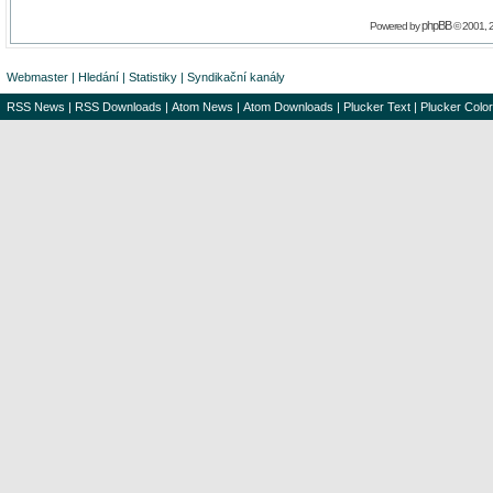
phpBB
Powered by
© 2001, 
Webmaster
|
Hledání
|
Statistiky
|
Syndikační kanály
RSS News
|
RSS Downloads
|
Atom News
|
Atom Downloads
|
Plucker Text
|
Plucker Color