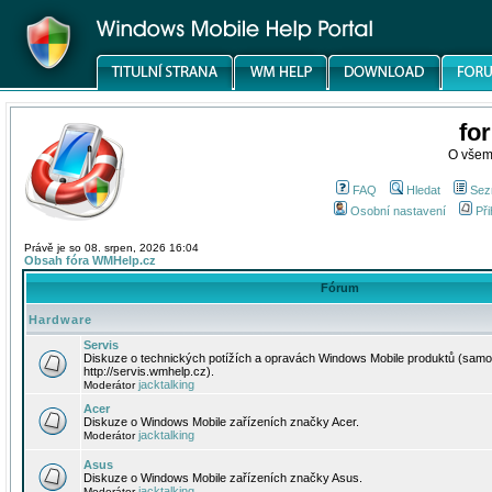
fo
O všem
FAQ
Hledat
Sez
Osobní nastavení
Při
Právě je so 08. srpen, 2026 16:04
Obsah fóra WMHelp.cz
Fórum
Hardware
Servis
Diskuze o technických potížích a opravách Windows Mobile produktů (samo
http://servis.wmhelp.cz).
jacktalking
Moderátor
Acer
Diskuze o Windows Mobile zařízeních značky Acer.
jacktalking
Moderátor
Asus
Diskuze o Windows Mobile zařízeních značky Asus.
jacktalking
Moderátor