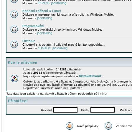
EiFeL96
jacktalking
Moderátoři
,
Kapesní zařízení & Linux
Diskuze o implementaci Linuxu na přístrojích s Windows Mobile.
jacktalking
Moderátor
Programování
Diskuze o vývojářských aktivitách pro Windows Mobile.
jacktalking
Moderátor
Offtopic
Chcete-li si s ostatními uživateli prostě jen tak popovídat...
cHaOOs
jacktalking
Moderátoři
,
Kdo je přítomen
Uživatelé zaslali celkem
148289
příspěvků.
Je zde
20353
registrovaných uživatelů.
tikitakafinland
Nejnovějším registrovaným uživatelem je
.
Celkem je zde přítomno
0
uživatelů: 0 registrovaných, 0 skrytých a 0 anonymní
Nejvíce zde bylo současně přítomno
83
uživatelů dne ne 25. květen, 2014 19:4
Registrovaní uživatelé: nikdo není přítomen
Tato data jsou založena na aktivitě uživatelů během posledních pěti minut
Přihlášení
Uživatel:
Heslo:
Přihlásit m
Nové příspěvky
Žádné nové