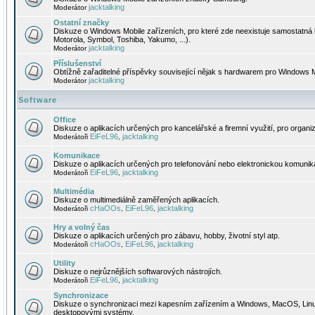
jacktalking
Moderátor
Ostatní značky
Diskuze o Windows Mobile zařízeních, pro které zde neexistuje samostatná 
Motorola, Symbol, Toshiba, Yakumo, ...).
jacktalking
Moderátor
Příslušenství
Obtížně zařaditelné příspěvky související nějak s hardwarem pro Windows M
jacktalking
Moderátor
Software
Office
Diskuze o aplikacích určených pro kancelářské a firemní využití, pro organiz
EiFeL96
jacktalking
Moderátoři
,
Komunikace
Diskuze o aplikacích určených pro telefonování nebo elektronickou komunika
EiFeL96
jacktalking
Moderátoři
,
Multimédia
Diskuze o multimediálně zaměřených aplikacích.
cHaOOs
EiFeL96
jacktalking
Moderátoři
,
,
Hry a volný čas
Diskuze o aplikacích určených pro zábavu, hobby, životní styl atp.
cHaOOs
EiFeL96
jacktalking
Moderátoři
,
,
Utility
Diskuze o nejrůznějších softwarových nástrojích.
EiFeL96
jacktalking
Moderátoři
,
Synchronizace
Diskuze o synchronizaci mezi kapesním zařízením a Windows, MacOS, Linux
desktopovými systémy.