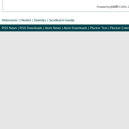
phpBB
Powered by
© 2001, 
Webmaster
|
Hledání
|
Statistiky
|
Syndikační kanály
RSS News
|
RSS Downloads
|
Atom News
|
Atom Downloads
|
Plucker Text
|
Plucker Color