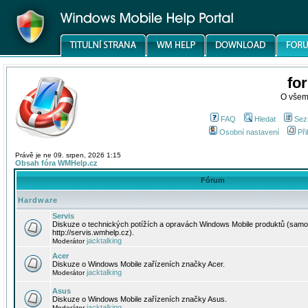
fo
O všem
FAQ
Hledat
Sez
Osobní nastavení
Při
Právě je ne 09. srpen, 2026 1:15
Obsah fóra WMHelp.cz
Fórum
Hardware
Servis
Diskuze o technických potížích a opravách Windows Mobile produktů (samo
http://servis.wmhelp.cz).
jacktalking
Moderátor
Acer
Diskuze o Windows Mobile zařízeních značky Acer.
jacktalking
Moderátor
Asus
Diskuze o Windows Mobile zařízeních značky Asus.
jacktalking
Moderátor