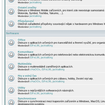
jacktalking
Moderátor
Ostatní značky
Diskuze o Windows Mobile zařízeních, pro které zde neexistuje samostatná 
Motorola, Symbol, Toshiba, Yakumo, ...).
jacktalking
Moderátor
Příslušenství
Obtížně zařaditelné příspěvky související nějak s hardwarem pro Windows M
jacktalking
Moderátor
Software
Office
Diskuze o aplikacích určených pro kancelářské a firemní využití, pro organiz
EiFeL96
jacktalking
Moderátoři
,
Komunikace
Diskuze o aplikacích určených pro telefonování nebo elektronickou komunika
EiFeL96
jacktalking
Moderátoři
,
Multimédia
Diskuze o multimediálně zaměřených aplikacích.
cHaOOs
EiFeL96
jacktalking
Moderátoři
,
,
Hry a volný čas
Diskuze o aplikacích určených pro zábavu, hobby, životní styl atp.
cHaOOs
EiFeL96
jacktalking
Moderátoři
,
,
Utility
Diskuze o nejrůznějších softwarových nástrojích.
EiFeL96
jacktalking
Moderátoři
,
Synchronizace
Diskuze o synchronizaci mezi kapesním zařízením a Windows, MacOS, Linux
desktopovými systémy.