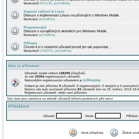
EiFeL96
jacktalking
Moderátoři
,
Kapesní zařízení & Linux
Diskuze o implementaci Linuxu na přístrojích s Windows Mobile.
jacktalking
Moderátor
Programování
Diskuze o vývojářských aktivitách pro Windows Mobile.
jacktalking
Moderátor
Offtopic
Chcete-li si s ostatními uživateli prostě jen tak popovídat...
cHaOOs
jacktalking
Moderátoři
,
Kdo je přítomen
Uživatelé zaslali celkem
148289
příspěvků.
Je zde
20354
registrovaných uživatelů.
m3liveplay
Nejnovějším registrovaným uživatelem je
.
Celkem je zde přítomno
0
uživatelů: 0 registrovaných, 0 skrytých a 0 anonymní
Nejvíce zde bylo současně přítomno
83
uživatelů dne ne 25. květen, 2014 19:4
Registrovaní uživatelé: nikdo není přítomen
Tato data jsou založena na aktivitě uživatelů během posledních pěti minut
Přihlášení
Uživatel:
Heslo:
Přihlásit m
Nové příspěvky
Žádné nové