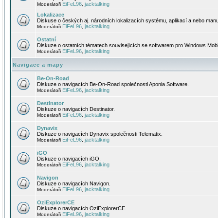
EiFeL96
jacktalking
Moderátoři
,
Lokalizace
Diskuse o českých aj. národních lokalizacích systému, aplikací a nebo manu
EiFeL96
jacktalking
Moderátoři
,
Ostatní
Diskuze o ostatních tématech souvisejících se softwarem pro Windows Mobi
EiFeL96
jacktalking
Moderátoři
,
Navigace a mapy
Be-On-Road
Diskuze o navigacích Be-On-Road společnosti Aponia Software.
EiFeL96
jacktalking
Moderátoři
,
Destinator
Diskuze o navigacích Destinator.
EiFeL96
jacktalking
Moderátoři
,
Dynavix
Diskuze o navigacích Dynavix společnosti Telematix.
EiFeL96
jacktalking
Moderátoři
,
iGO
Diskuze o navigacích iGO.
EiFeL96
jacktalking
Moderátoři
,
Navigon
Diskuze o navigacích Navigon.
EiFeL96
jacktalking
Moderátoři
,
OziExplorerCE
Diskuze o navigacích OziExplorerCE.
EiFeL96
jacktalking
Moderátoři
,