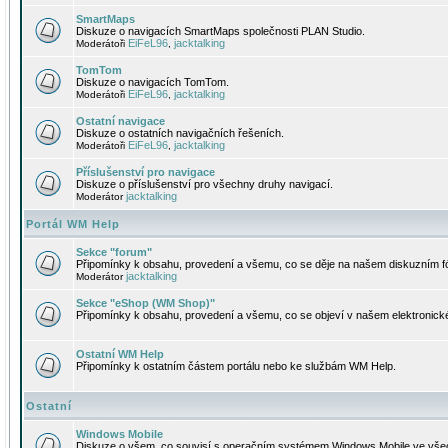
SmartMaps
Diskuze o navigacích SmartMaps společnosti PLAN Studio.
EiFeL96
jacktalking
Moderátoři
,
TomTom
Diskuze o navigacích TomTom.
EiFeL96
jacktalking
Moderátoři
,
Ostatní navigace
Diskuze o ostatních navigačních řešeních.
EiFeL96
jacktalking
Moderátoři
,
Příslušenství pro navigace
Diskuze o příslušenství pro všechny druhy navigací.
jacktalking
Moderátor
Portál WM Help
Sekce "forum"
Připomínky k obsahu, provedení a všemu, co se děje na našem diskuzním f
jacktalking
Moderátor
Sekce "eShop (WM Shop)"
Připomínky k obsahu, provedení a všemu, co se objeví v našem elektronic
Ostatní WM Help
Připomínky k ostatním částem portálu nebo ke službám WM Help.
Ostatní
Windows Mobile
Diskuze o všem, co souvisí s operačním systémem Windows Mobile ve všec