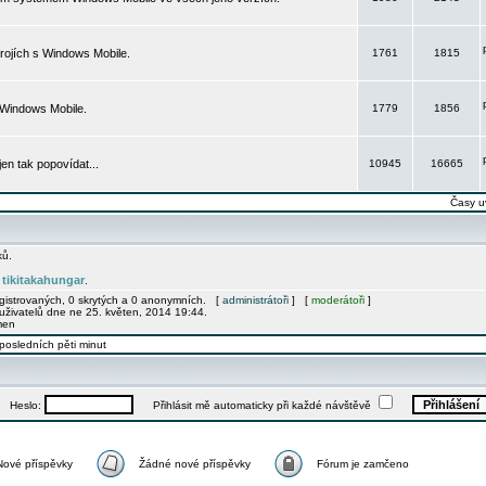
rojích s Windows Mobile.
1761
1815
 Windows Mobile.
1779
1856
 jen tak popovídat...
10945
16665
Časy u
ků.
tikitakahungar
e
.
egistrovaných, 0 skrytých a 0 anonymních. [
administrátoři
] [
moderátoři
]
uživatelů dne ne 25. květen, 2014 19:44.
men
posledních pěti minut
Heslo:
Přihlásit mě automaticky při každé návštěvě
Nové příspěvky
Žádné nové příspěvky
Fórum je zamčeno