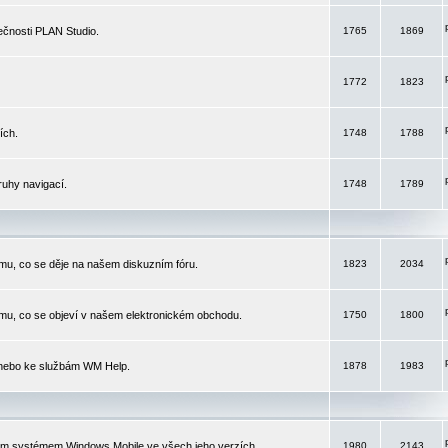
čnosti PLAN Studio.
1765
1869
1772
1823
ích.
1748
1788
ruhy navigací.
1748
1789
mu, co se děje na našem diskuzním fóru.
1823
2034
mu, co se objeví v našem elektronickém obchodu.
1750
1800
 nebo ke službám WM Help.
1878
1983
ím systémem Windows Mobile ve všech jeho verzích.
1980
2143