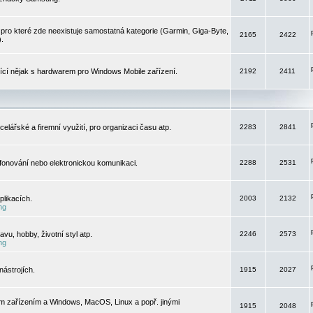
pro které zde neexistuje samostatná kategorie (Garmin, Giga-Byte,
2165
2422
).
jící nějak s hardwarem pro Windows Mobile zařízení.
2192
2411
elářské a firemní využití, pro organizaci času atp.
2283
2841
efonování nebo elektronickou komunikaci.
2288
2531
likacích.
2003
2132
ng
vu, hobby, životní styl atp.
2246
2573
ng
ástrojích.
1915
2027
m zařízením a Windows, MacOS, Linux a popř. jinými
1915
2048