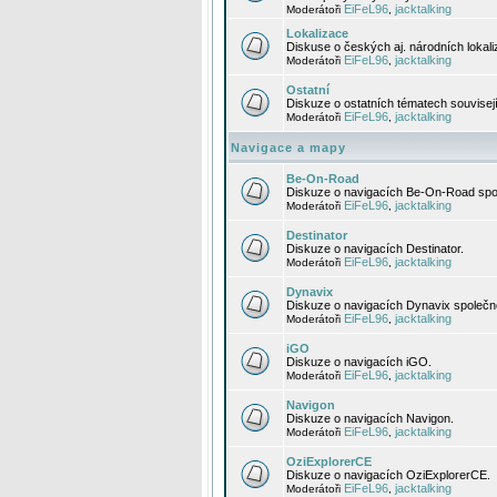
EiFeL96
jacktalking
Moderátoři
,
Lokalizace
Diskuse o českých aj. národních lokal
EiFeL96
jacktalking
Moderátoři
,
Ostatní
Diskuze o ostatních tématech souvisej
EiFeL96
jacktalking
Moderátoři
,
Navigace a mapy
Be-On-Road
Diskuze o navigacích Be-On-Road spol
EiFeL96
jacktalking
Moderátoři
,
Destinator
Diskuze o navigacích Destinator.
EiFeL96
jacktalking
Moderátoři
,
Dynavix
Diskuze o navigacích Dynavix společno
EiFeL96
jacktalking
Moderátoři
,
iGO
Diskuze o navigacích iGO.
EiFeL96
jacktalking
Moderátoři
,
Navigon
Diskuze o navigacích Navigon.
EiFeL96
jacktalking
Moderátoři
,
OziExplorerCE
Diskuze o navigacích OziExplorerCE.
EiFeL96
jacktalking
Moderátoři
,