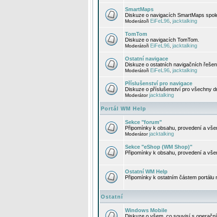
SmartMaps
Diskuze o navigacích SmartMaps spole
EiFeL96
jacktalking
Moderátoři
,
TomTom
Diskuze o navigacích TomTom.
EiFeL96
jacktalking
Moderátoři
,
Ostatní navigace
Diskuze o ostatních navigačních řešen
EiFeL96
jacktalking
Moderátoři
,
Příslušenství pro navigace
Diskuze o příslušenství pro všechny d
jacktalking
Moderátor
Portál WM Help
Sekce "forum"
Připomínky k obsahu, provedení a vše
jacktalking
Moderátor
Sekce "eShop (WM Shop)"
Připomínky k obsahu, provedení a vše
Ostatní WM Help
Připomínky k ostatním částem portálu
Ostatní
Windows Mobile
Diskuze o všem, co souvisí s operačn