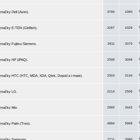
značky Dell (Axim).
3766
4380
značky E-TEN (Glofiish).
3287
4326
značky Fujitsu-Siemens.
2811
3370
 značky HP (iPAQ).
2599
3066
 značky HTC (HTC, MDA, XDA, Qtek, Dopod a i-mate).
2503
3140
 značky LG.
2214
2506
značky Mio.
2980
3442
značky Palm (Treo).
4894
5968
 značky Samsung.
2711
3060