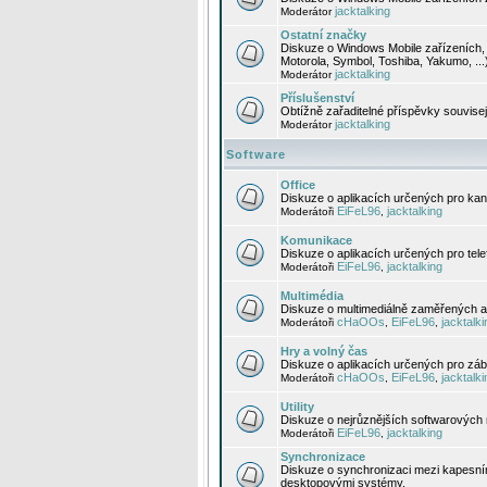
jacktalking
Moderátor
Ostatní značky
Diskuze o Windows Mobile zařízeních, 
Motorola, Symbol, Toshiba, Yakumo, ...
jacktalking
Moderátor
Příslušenství
Obtížně zařaditelné příspěvky souvise
jacktalking
Moderátor
Software
Office
Diskuze o aplikacích určených pro kanc
EiFeL96
jacktalking
Moderátoři
,
Komunikace
Diskuze o aplikacích určených pro tel
EiFeL96
jacktalking
Moderátoři
,
Multimédia
Diskuze o multimediálně zaměřených ap
cHaOOs
EiFeL96
jacktalki
Moderátoři
,
,
Hry a volný čas
Diskuze o aplikacích určených pro zába
cHaOOs
EiFeL96
jacktalki
Moderátoři
,
,
Utility
Diskuze o nejrůznějších softwarových n
EiFeL96
jacktalking
Moderátoři
,
Synchronizace
Diskuze o synchronizaci mezi kapesní
desktopovými systémy.