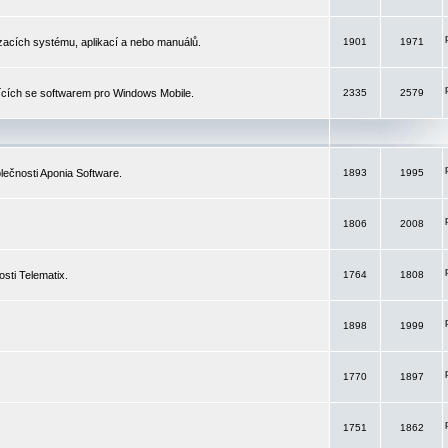
izacích systému, aplikací a nebo manuálů.
1901
1971
ících se softwarem pro Windows Mobile.
2335
2579
ečnosti Aponia Software.
1893
1995
1806
2008
sti Telematix.
1764
1808
1898
1999
1770
1897
1751
1862