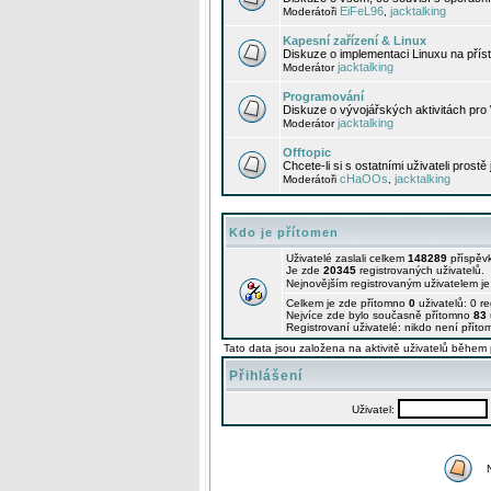
EiFeL96
jacktalking
Moderátoři
,
Kapesní zařízení & Linux
Diskuze o implementaci Linuxu na příst
jacktalking
Moderátor
Programování
Diskuze o vývojářských aktivitách pro
jacktalking
Moderátor
Offtopic
Chcete-li si s ostatními uživateli prostě
cHaOOs
jacktalking
Moderátoři
,
Kdo je přítomen
Uživatelé zaslali celkem
148289
příspěv
Je zde
20345
registrovaných uživatelů.
Nejnovějším registrovaným uživatelem j
Celkem je zde přítomno
0
uživatelů: 0 r
Nejvíce zde bylo současně přítomno
83
Registrovaní uživatelé: nikdo není příto
Tato data jsou založena na aktivitě uživatelů během 
Přihlášení
Uživatel: