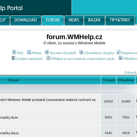
forum.WMHelp.cz
O všem, co souvisí s Windows Mobile
FAQ
Hledat
Seznam uživatelů
Uživatelské skupiny
Registrac
Osobní nastavení
Přihlásit se pro kontrolu soukromých zpráv
Přihlášen
Zobrazit
Fórum
Témata
Příspěvky
avách Windows Mobile produktů (samostatné webové rozhraní na
22932
31695
značky Acer.
6451
7831
 značky Asus.
4191
4818