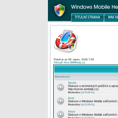
Právě je so 08. srpen, 2026 7:00
Obsah fóra WMHelp.cz
Hardware
Servis
Diskuze o technických potížích a opr
http://servis.wmhelp.cz).
jacktalking
Moderátor
Acer
Diskuze o Windows Mobile zařízeních 
jacktalking
Moderátor
Asus
Diskuze o Windows Mobile zařízeních
jacktalking
Moderátor