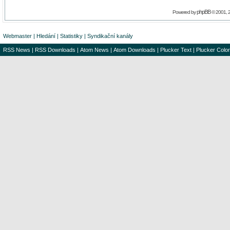
phpBB
Powered by
© 2001, 
Webmaster
|
Hledání
|
Statistiky
|
Syndikační kanály
RSS News
|
RSS Downloads
|
Atom News
|
Atom Downloads
|
Plucker Text
|
Plucker Color