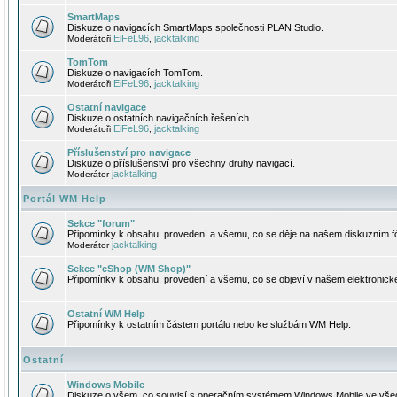
SmartMaps
Diskuze o navigacích SmartMaps společnosti PLAN Studio.
EiFeL96
jacktalking
Moderátoři
,
TomTom
Diskuze o navigacích TomTom.
EiFeL96
jacktalking
Moderátoři
,
Ostatní navigace
Diskuze o ostatních navigačních řešeních.
EiFeL96
jacktalking
Moderátoři
,
Příslušenství pro navigace
Diskuze o příslušenství pro všechny druhy navigací.
jacktalking
Moderátor
Portál WM Help
Sekce "forum"
Připomínky k obsahu, provedení a všemu, co se děje na našem diskuzním f
jacktalking
Moderátor
Sekce "eShop (WM Shop)"
Připomínky k obsahu, provedení a všemu, co se objeví v našem elektronic
Ostatní WM Help
Připomínky k ostatním částem portálu nebo ke službám WM Help.
Ostatní
Windows Mobile
Diskuze o všem, co souvisí s operačním systémem Windows Mobile ve všec