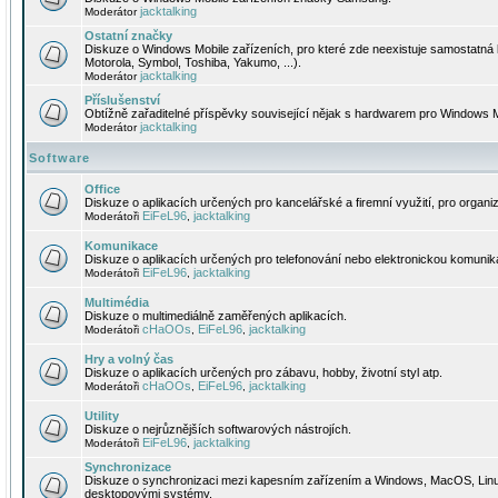
jacktalking
Moderátor
Ostatní značky
Diskuze o Windows Mobile zařízeních, pro které zde neexistuje samostatná 
Motorola, Symbol, Toshiba, Yakumo, ...).
jacktalking
Moderátor
Příslušenství
Obtížně zařaditelné příspěvky související nějak s hardwarem pro Windows M
jacktalking
Moderátor
Software
Office
Diskuze o aplikacích určených pro kancelářské a firemní využití, pro organiz
EiFeL96
jacktalking
Moderátoři
,
Komunikace
Diskuze o aplikacích určených pro telefonování nebo elektronickou komunika
EiFeL96
jacktalking
Moderátoři
,
Multimédia
Diskuze o multimediálně zaměřených aplikacích.
cHaOOs
EiFeL96
jacktalking
Moderátoři
,
,
Hry a volný čas
Diskuze o aplikacích určených pro zábavu, hobby, životní styl atp.
cHaOOs
EiFeL96
jacktalking
Moderátoři
,
,
Utility
Diskuze o nejrůznějších softwarových nástrojích.
EiFeL96
jacktalking
Moderátoři
,
Synchronizace
Diskuze o synchronizaci mezi kapesním zařízením a Windows, MacOS, Linux
desktopovými systémy.