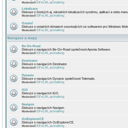
EiFeL96
jacktalking
Moderátoři
,
Lokalizace
Diskuse o českých aj. národních lokalizacích systému, aplikací a nebo manu
EiFeL96
jacktalking
Moderátoři
,
Ostatní
Diskuze o ostatních tématech souvisejících se softwarem pro Windows Mobi
EiFeL96
jacktalking
Moderátoři
,
Navigace a mapy
Be-On-Road
Diskuze o navigacích Be-On-Road společnosti Aponia Software.
EiFeL96
jacktalking
Moderátoři
,
Destinator
Diskuze o navigacích Destinator.
EiFeL96
jacktalking
Moderátoři
,
Dynavix
Diskuze o navigacích Dynavix společnosti Telematix.
EiFeL96
jacktalking
Moderátoři
,
iGO
Diskuze o navigacích iGO.
EiFeL96
jacktalking
Moderátoři
,
Navigon
Diskuze o navigacích Navigon.
EiFeL96
jacktalking
Moderátoři
,
OziExplorerCE
Diskuze o navigacích OziExplorerCE.
EiFeL96
jacktalking
Moderátoři
,