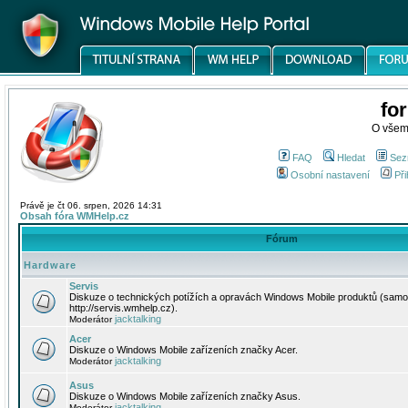
fo
O všem
FAQ
Hledat
Sez
Osobní nastavení
Při
Právě je čt 06. srpen, 2026 14:31
Obsah fóra WMHelp.cz
Fórum
Hardware
Servis
Diskuze o technických potížích a opravách Windows Mobile produktů (samo
http://servis.wmhelp.cz).
jacktalking
Moderátor
Acer
Diskuze o Windows Mobile zařízeních značky Acer.
jacktalking
Moderátor
Asus
Diskuze o Windows Mobile zařízeních značky Asus.
jacktalking
Moderátor