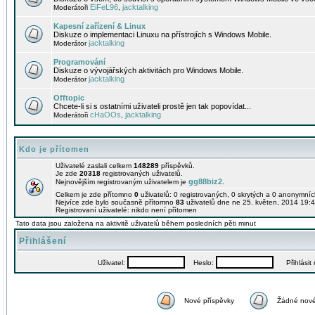
EiFeL96
jacktalking
Moderátoři
,
Kapesní zařízení & Linux
Diskuze o implementaci Linuxu na přístrojích s Windows Mobile.
jacktalking
Moderátor
Programování
Diskuze o vývojářských aktivitách pro Windows Mobile.
jacktalking
Moderátor
Offtopic
Chcete-li si s ostatními uživateli prostě jen tak popovídat...
cHaOOs
jacktalking
Moderátoři
,
Kdo je přítomen
Uživatelé zaslali celkem
148289
příspěvků.
Je zde
20318
registrovaných uživatelů.
gg88biz2
Nejnovějším registrovaným uživatelem je
.
Celkem je zde přítomno
0
uživatelů: 0 registrovaných, 0 skrytých a 0 anonymní
Nejvíce zde bylo současně přítomno
83
uživatelů dne ne 25. květen, 2014 19:4
Registrovaní uživatelé: nikdo není přítomen
Tato data jsou založena na aktivitě uživatelů během posledních pěti minut
Přihlášení
Uživatel:
Heslo:
Přihlásit m
Nové příspěvky
Žádné nové