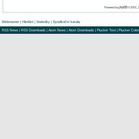
phpBB
Powered by
© 2001, 
Webmaster
|
Hledání
|
Statistiky
|
Syndikační kanály
RSS News
|
RSS Downloads
|
Atom News
|
Atom Downloads
|
Plucker Text
|
Plucker Color