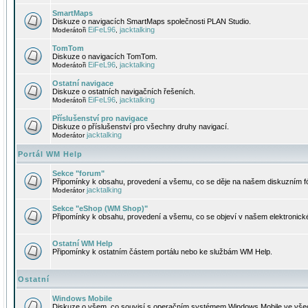
SmartMaps
Diskuze o navigacích SmartMaps společnosti PLAN Studio.
EiFeL96
jacktalking
Moderátoři
,
TomTom
Diskuze o navigacích TomTom.
EiFeL96
jacktalking
Moderátoři
,
Ostatní navigace
Diskuze o ostatních navigačních řešeních.
EiFeL96
jacktalking
Moderátoři
,
Příslušenství pro navigace
Diskuze o příslušenství pro všechny druhy navigací.
jacktalking
Moderátor
Portál WM Help
Sekce "forum"
Připomínky k obsahu, provedení a všemu, co se děje na našem diskuzním f
jacktalking
Moderátor
Sekce "eShop (WM Shop)"
Připomínky k obsahu, provedení a všemu, co se objeví v našem elektronic
Ostatní WM Help
Připomínky k ostatním částem portálu nebo ke službám WM Help.
Ostatní
Windows Mobile
Diskuze o všem, co souvisí s operačním systémem Windows Mobile ve všec