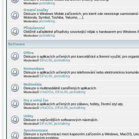
jacktalking
Moderátor
Ostatní značky
Diskuze o Windows Mobile zařízeních, pro které zde neexistuje samostatná 
Motorola, Symbol, Toshiba, Yakumo, ...).
jacktalking
Moderátor
Příslušenství
Obtížně zařaditelné příspěvky související nějak s hardwarem pro Windows M
jacktalking
Moderátor
Software
Office
Diskuze o aplikacích určených pro kancelářské a firemní využití, pro organiz
EiFeL96
jacktalking
Moderátoři
,
Komunikace
Diskuze o aplikacích určených pro telefonování nebo elektronickou komunika
EiFeL96
jacktalking
Moderátoři
,
Multimédia
Diskuze o multimediálně zaměřených aplikacích.
cHaOOs
EiFeL96
jacktalking
Moderátoři
,
,
Hry a volný čas
Diskuze o aplikacích určených pro zábavu, hobby, životní styl atp.
cHaOOs
EiFeL96
jacktalking
Moderátoři
,
,
Utility
Diskuze o nejrůznějších softwarových nástrojích.
EiFeL96
jacktalking
Moderátoři
,
Synchronizace
Diskuze o synchronizaci mezi kapesním zařízením a Windows, MacOS, Linux
desktopovými systémy.