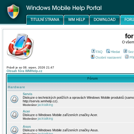
fo
O všem
FAQ
Hledat
Sez
Osobní nastavení
Při
Právě je so 08. srpen, 2026 21:47
Obsah fóra WMHelp.cz
Fórum
Hardware
Servis
Diskuze o technických potížích a opravách Windows Mobile produktů (samo
http://servis.wmhelp.cz).
jacktalking
Moderátor
Acer
Diskuze o Windows Mobile zařízeních značky Acer.
jacktalking
Moderátor
Asus
Diskuze o Windows Mobile zařízeních značky Asus.
jacktalking
Moderátor