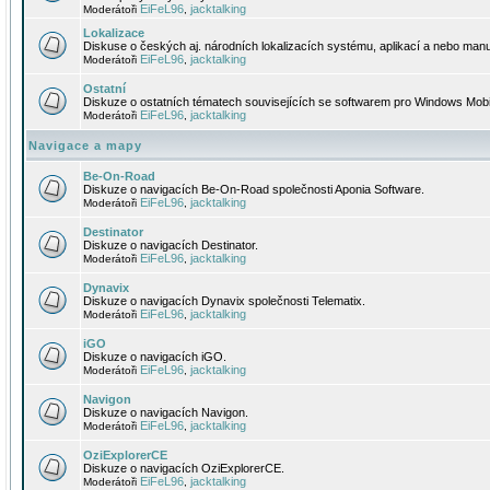
EiFeL96
jacktalking
Moderátoři
,
Lokalizace
Diskuse o českých aj. národních lokalizacích systému, aplikací a nebo manu
EiFeL96
jacktalking
Moderátoři
,
Ostatní
Diskuze o ostatních tématech souvisejících se softwarem pro Windows Mobi
EiFeL96
jacktalking
Moderátoři
,
Navigace a mapy
Be-On-Road
Diskuze o navigacích Be-On-Road společnosti Aponia Software.
EiFeL96
jacktalking
Moderátoři
,
Destinator
Diskuze o navigacích Destinator.
EiFeL96
jacktalking
Moderátoři
,
Dynavix
Diskuze o navigacích Dynavix společnosti Telematix.
EiFeL96
jacktalking
Moderátoři
,
iGO
Diskuze o navigacích iGO.
EiFeL96
jacktalking
Moderátoři
,
Navigon
Diskuze o navigacích Navigon.
EiFeL96
jacktalking
Moderátoři
,
OziExplorerCE
Diskuze o navigacích OziExplorerCE.
EiFeL96
jacktalking
Moderátoři
,