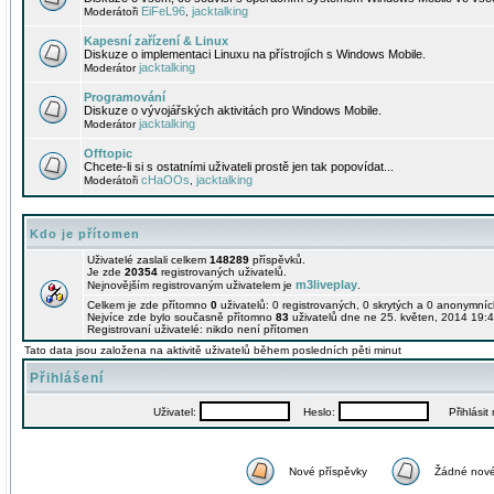
EiFeL96
jacktalking
Moderátoři
,
Kapesní zařízení & Linux
Diskuze o implementaci Linuxu na přístrojích s Windows Mobile.
jacktalking
Moderátor
Programování
Diskuze o vývojářských aktivitách pro Windows Mobile.
jacktalking
Moderátor
Offtopic
Chcete-li si s ostatními uživateli prostě jen tak popovídat...
cHaOOs
jacktalking
Moderátoři
,
Kdo je přítomen
Uživatelé zaslali celkem
148289
příspěvků.
Je zde
20354
registrovaných uživatelů.
m3liveplay
Nejnovějším registrovaným uživatelem je
.
Celkem je zde přítomno
0
uživatelů: 0 registrovaných, 0 skrytých a 0 anonymní
Nejvíce zde bylo současně přítomno
83
uživatelů dne ne 25. květen, 2014 19:4
Registrovaní uživatelé: nikdo není přítomen
Tato data jsou založena na aktivitě uživatelů během posledních pěti minut
Přihlášení
Uživatel:
Heslo:
Přihlásit m
Nové příspěvky
Žádné nové