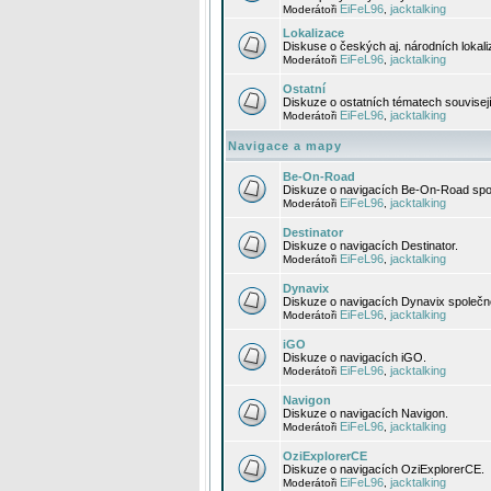
EiFeL96
jacktalking
Moderátoři
,
Lokalizace
Diskuse o českých aj. národních lokal
EiFeL96
jacktalking
Moderátoři
,
Ostatní
Diskuze o ostatních tématech souvisej
EiFeL96
jacktalking
Moderátoři
,
Navigace a mapy
Be-On-Road
Diskuze o navigacích Be-On-Road spol
EiFeL96
jacktalking
Moderátoři
,
Destinator
Diskuze o navigacích Destinator.
EiFeL96
jacktalking
Moderátoři
,
Dynavix
Diskuze o navigacích Dynavix společno
EiFeL96
jacktalking
Moderátoři
,
iGO
Diskuze o navigacích iGO.
EiFeL96
jacktalking
Moderátoři
,
Navigon
Diskuze o navigacích Navigon.
EiFeL96
jacktalking
Moderátoři
,
OziExplorerCE
Diskuze o navigacích OziExplorerCE.
EiFeL96
jacktalking
Moderátoři
,