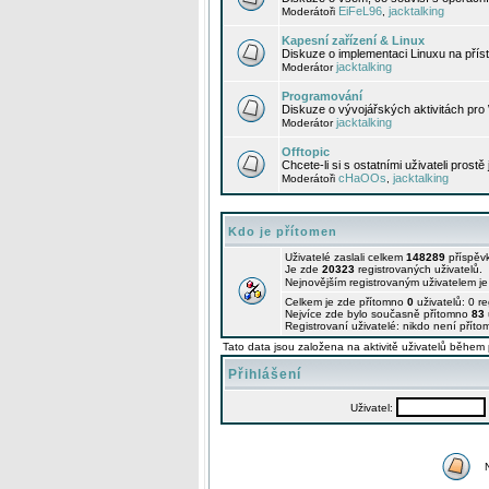
EiFeL96
jacktalking
Moderátoři
,
Kapesní zařízení & Linux
Diskuze o implementaci Linuxu na příst
jacktalking
Moderátor
Programování
Diskuze o vývojářských aktivitách pro
jacktalking
Moderátor
Offtopic
Chcete-li si s ostatními uživateli prostě
cHaOOs
jacktalking
Moderátoři
,
Kdo je přítomen
Uživatelé zaslali celkem
148289
příspěv
Je zde
20323
registrovaných uživatelů.
Nejnovějším registrovaným uživatelem j
Celkem je zde přítomno
0
uživatelů: 0 r
Nejvíce zde bylo současně přítomno
83
Registrovaní uživatelé: nikdo není příto
Tato data jsou založena na aktivitě uživatelů během 
Přihlášení
Uživatel: