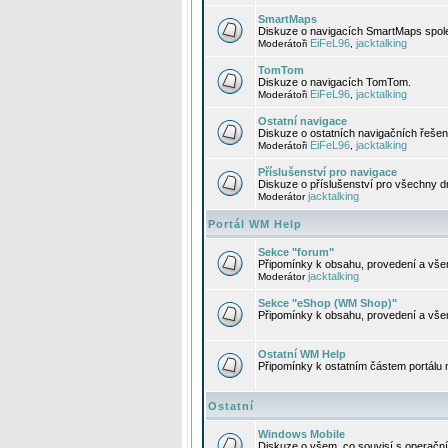
SmartMaps
Diskuze o navigacích SmartMaps spole
EiFeL96
jacktalking
Moderátoři
,
TomTom
Diskuze o navigacích TomTom.
EiFeL96
jacktalking
Moderátoři
,
Ostatní navigace
Diskuze o ostatních navigačních řešen
EiFeL96
jacktalking
Moderátoři
,
Příslušenství pro navigace
Diskuze o příslušenství pro všechny d
jacktalking
Moderátor
Portál WM Help
Sekce "forum"
Připomínky k obsahu, provedení a vše
jacktalking
Moderátor
Sekce "eShop (WM Shop)"
Připomínky k obsahu, provedení a vše
Ostatní WM Help
Připomínky k ostatním částem portálu
Ostatní
Windows Mobile
Diskuze o všem, co souvisí s operačn