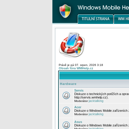
Právě je pá 07. srpen, 2026 3:18
Obsah fóra WMHelp.cz
Hardware
Servis
Diskuze o technických potížích a opr
http://servis.wmhelp.cz).
jacktalking
Moderátor
Acer
Diskuze o Windows Mobile zařízeních 
jacktalking
Moderátor
Asus
Diskuze o Windows Mobile zařízeních
jacktalking
Moderátor