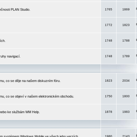
čnosti PLAN Studio.
1765
1869
1772
1823
ích.
1748
1788
ruhy navigací.
1748
1789
mu, co se děje na našem diskuzním fóru.
1823
2034
mu, co se objeví v našem elektronickém obchodu.
1750
1800
 nebo ke službám WM Help.
1878
1983
ím systémem Windows Mobile ve všech jeho verzích.
1980
2143