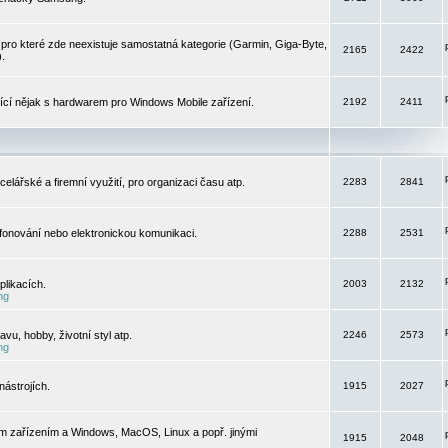
pro které zde neexistuje samostatná kategorie (Garmin, Giga-Byte,
2165
2422
).
jící nějak s hardwarem pro Windows Mobile zařízení.
2192
2411
elářské a firemní využití, pro organizaci času atp.
2283
2841
efonování nebo elektronickou komunikaci.
2288
2531
likacích.
2003
2132
ng
vu, hobby, životní styl atp.
2246
2573
ng
ástrojích.
1915
2027
m zařízením a Windows, MacOS, Linux a popř. jinými
1915
2048