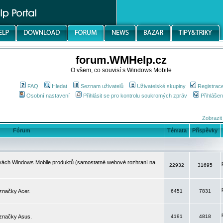
forum.WMHelp.cz
O všem, co souvisí s Windows Mobile
FAQ
Hledat
Seznam uživatelů
Uživatelské skupiny
Registrac
Osobní nastavení
Přihlásit se pro kontrolu soukromých zpráv
Přihlášen
Zobrazit
Fórum
Témata
Příspěvky
avách Windows Mobile produktů (samostatné webové rozhraní na
22932
31695
značky Acer.
6451
7831
 značky Asus.
4191
4818