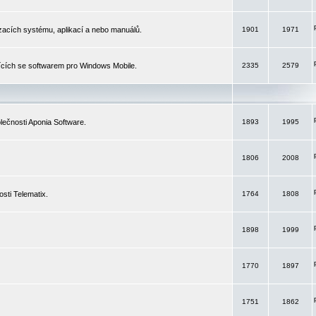
izacích systému, aplikací a nebo manuálů.
1901
1971
ících se softwarem pro Windows Mobile.
2335
2579
ečnosti Aponia Software.
1893
1995
1806
2008
sti Telematix.
1764
1808
1898
1999
1770
1897
1751
1862