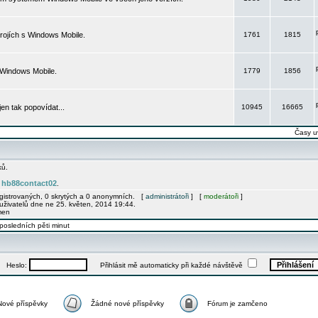
rojích s Windows Mobile.
1761
1815
 Windows Mobile.
1779
1856
 jen tak popovídat...
10945
16665
Časy u
ků.
hb88contact02
e
.
egistrovaných, 0 skrytých a 0 anonymních. [
administrátoři
] [
moderátoři
]
uživatelů dne ne 25. květen, 2014 19:44.
men
posledních pěti minut
Heslo:
Přihlásit mě automaticky při každé návštěvě
Nové příspěvky
Žádné nové příspěvky
Fórum je zamčeno