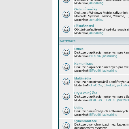
jacktalking
Moderátor
Ostatní značky
Diskuze o Windows Mobile zařízeních, 
Motorola, Symbol, Toshiba, Yakumo, ...
jacktalking
Moderátor
Příslušenství
Obtížně zařaditelné příspěvky souvise
jacktalking
Moderátor
Software
Office
Diskuze o aplikacích určených pro kanc
EiFeL96
jacktalking
Moderátoři
,
Komunikace
Diskuze o aplikacích určených pro tel
EiFeL96
jacktalking
Moderátoři
,
Multimédia
Diskuze o multimediálně zaměřených ap
cHaOOs
EiFeL96
jacktalki
Moderátoři
,
,
Hry a volný čas
Diskuze o aplikacích určených pro zába
cHaOOs
EiFeL96
jacktalki
Moderátoři
,
,
Utility
Diskuze o nejrůznějších softwarových n
EiFeL96
jacktalking
Moderátoři
,
Synchronizace
Diskuze o synchronizaci mezi kapesní
desktopovými systémy.