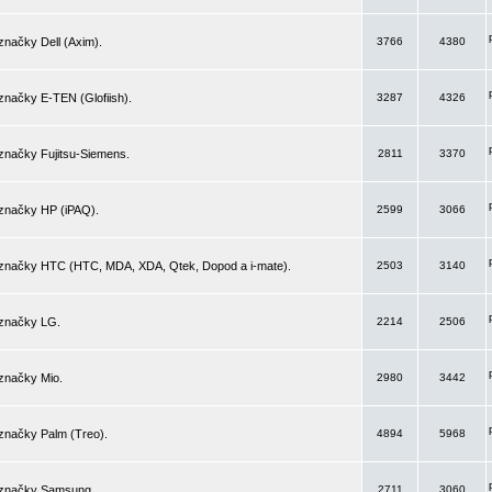
značky Dell (Axim).
3766
4380
značky E-TEN (Glofiish).
3287
4326
značky Fujitsu-Siemens.
2811
3370
 značky HP (iPAQ).
2599
3066
 značky HTC (HTC, MDA, XDA, Qtek, Dopod a i-mate).
2503
3140
 značky LG.
2214
2506
značky Mio.
2980
3442
značky Palm (Treo).
4894
5968
 značky Samsung.
2711
3060