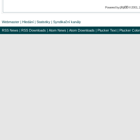
phpBB
Powered by
© 2001, 
Webmaster
|
Hledání
|
Statistiky
|
Syndikační kanály
RSS News
|
RSS Downloads
|
Atom News
|
Atom Downloads
|
Plucker Text
|
Plucker Color