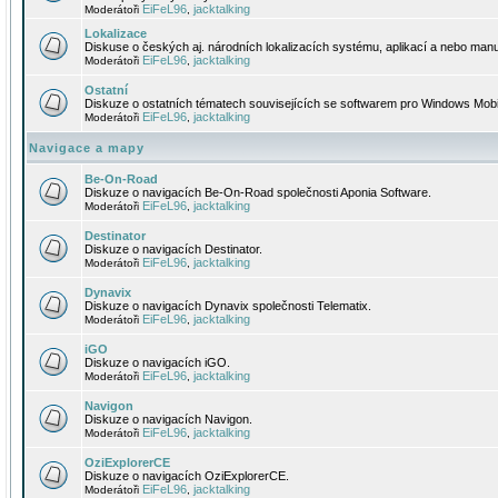
EiFeL96
jacktalking
Moderátoři
,
Lokalizace
Diskuse o českých aj. národních lokalizacích systému, aplikací a nebo manu
EiFeL96
jacktalking
Moderátoři
,
Ostatní
Diskuze o ostatních tématech souvisejících se softwarem pro Windows Mobi
EiFeL96
jacktalking
Moderátoři
,
Navigace a mapy
Be-On-Road
Diskuze o navigacích Be-On-Road společnosti Aponia Software.
EiFeL96
jacktalking
Moderátoři
,
Destinator
Diskuze o navigacích Destinator.
EiFeL96
jacktalking
Moderátoři
,
Dynavix
Diskuze o navigacích Dynavix společnosti Telematix.
EiFeL96
jacktalking
Moderátoři
,
iGO
Diskuze o navigacích iGO.
EiFeL96
jacktalking
Moderátoři
,
Navigon
Diskuze o navigacích Navigon.
EiFeL96
jacktalking
Moderátoři
,
OziExplorerCE
Diskuze o navigacích OziExplorerCE.
EiFeL96
jacktalking
Moderátoři
,