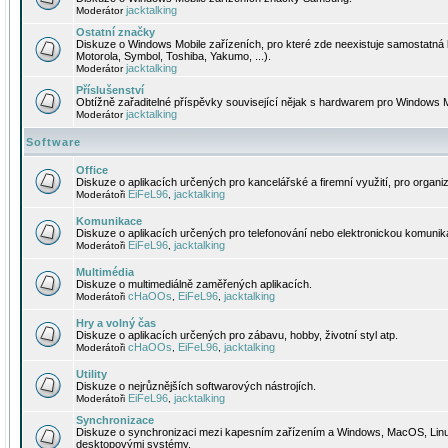
jacktalking
Moderátor
Ostatní značky
Diskuze o Windows Mobile zařízeních, pro které zde neexistuje samostatná 
Motorola, Symbol, Toshiba, Yakumo, ...).
jacktalking
Moderátor
Příslušenství
Obtížně zařaditelné příspěvky související nějak s hardwarem pro Windows M
jacktalking
Moderátor
Software
Office
Diskuze o aplikacích určených pro kancelářské a firemní využití, pro organiz
EiFeL96
jacktalking
Moderátoři
,
Komunikace
Diskuze o aplikacích určených pro telefonování nebo elektronickou komunika
EiFeL96
jacktalking
Moderátoři
,
Multimédia
Diskuze o multimediálně zaměřených aplikacích.
cHaOOs
EiFeL96
jacktalking
Moderátoři
,
,
Hry a volný čas
Diskuze o aplikacích určených pro zábavu, hobby, životní styl atp.
cHaOOs
EiFeL96
jacktalking
Moderátoři
,
,
Utility
Diskuze o nejrůznějších softwarových nástrojích.
EiFeL96
jacktalking
Moderátoři
,
Synchronizace
Diskuze o synchronizaci mezi kapesním zařízením a Windows, MacOS, Linux
desktopovými systémy.