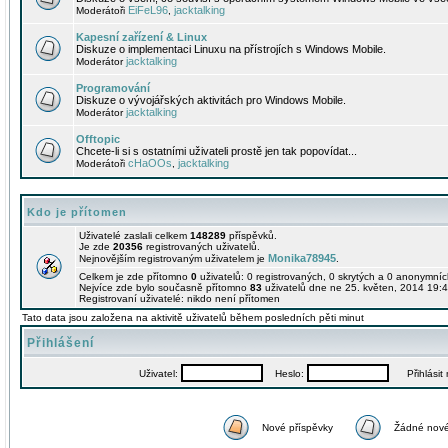
EiFeL96
jacktalking
Moderátoři
,
Kapesní zařízení & Linux
Diskuze o implementaci Linuxu na přístrojích s Windows Mobile.
jacktalking
Moderátor
Programování
Diskuze o vývojářských aktivitách pro Windows Mobile.
jacktalking
Moderátor
Offtopic
Chcete-li si s ostatními uživateli prostě jen tak popovídat...
cHaOOs
jacktalking
Moderátoři
,
Kdo je přítomen
Uživatelé zaslali celkem
148289
příspěvků.
Je zde
20356
registrovaných uživatelů.
Monika78945
Nejnovějším registrovaným uživatelem je
.
Celkem je zde přítomno
0
uživatelů: 0 registrovaných, 0 skrytých a 0 anonymní
Nejvíce zde bylo současně přítomno
83
uživatelů dne ne 25. květen, 2014 19:4
Registrovaní uživatelé: nikdo není přítomen
Tato data jsou založena na aktivitě uživatelů během posledních pěti minut
Přihlášení
Uživatel:
Heslo:
Přihlásit m
Nové příspěvky
Žádné nové