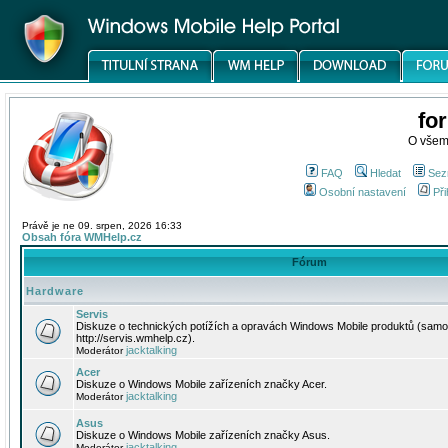
fo
O všem
FAQ
Hledat
Sez
Osobní nastavení
Při
Právě je ne 09. srpen, 2026 16:33
Obsah fóra WMHelp.cz
Fórum
Hardware
Servis
Diskuze o technických potížích a opravách Windows Mobile produktů (samo
http://servis.wmhelp.cz).
jacktalking
Moderátor
Acer
Diskuze o Windows Mobile zařízeních značky Acer.
jacktalking
Moderátor
Asus
Diskuze o Windows Mobile zařízeních značky Asus.
jacktalking
Moderátor