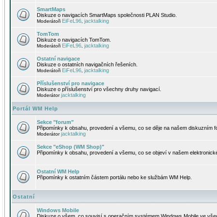
SmartMaps
Diskuze o navigacích SmartMaps společnosti PLAN Studio.
EiFeL96
jacktalking
Moderátoři
,
TomTom
Diskuze o navigacích TomTom.
EiFeL96
jacktalking
Moderátoři
,
Ostatní navigace
Diskuze o ostatních navigačních řešeních.
EiFeL96
jacktalking
Moderátoři
,
Příslušenství pro navigace
Diskuze o příslušenství pro všechny druhy navigací.
jacktalking
Moderátor
Portál WM Help
Sekce "forum"
Připomínky k obsahu, provedení a všemu, co se děje na našem diskuzním f
jacktalking
Moderátor
Sekce "eShop (WM Shop)"
Připomínky k obsahu, provedení a všemu, co se objeví v našem elektronic
Ostatní WM Help
Připomínky k ostatním částem portálu nebo ke službám WM Help.
Ostatní
Windows Mobile
Diskuze o všem, co souvisí s operačním systémem Windows Mobile ve všec