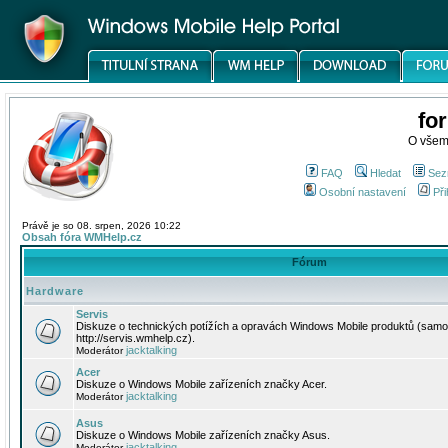
fo
O všem
FAQ
Hledat
Sez
Osobní nastavení
Při
Právě je so 08. srpen, 2026 10:22
Obsah fóra WMHelp.cz
Fórum
Hardware
Servis
Diskuze o technických potížích a opravách Windows Mobile produktů (samo
http://servis.wmhelp.cz).
jacktalking
Moderátor
Acer
Diskuze o Windows Mobile zařízeních značky Acer.
jacktalking
Moderátor
Asus
Diskuze o Windows Mobile zařízeních značky Asus.
jacktalking
Moderátor