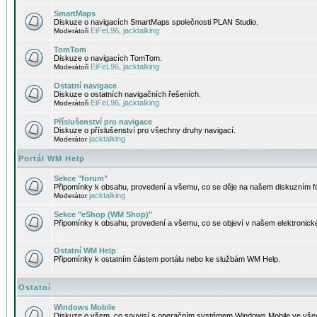
SmartMaps
Diskuze o navigacích SmartMaps společnosti PLAN Studio.
EiFeL96
jacktalking
Moderátoři
,
TomTom
Diskuze o navigacích TomTom.
EiFeL96
jacktalking
Moderátoři
,
Ostatní navigace
Diskuze o ostatních navigačních řešeních.
EiFeL96
jacktalking
Moderátoři
,
Příslušenství pro navigace
Diskuze o příslušenství pro všechny druhy navigací.
jacktalking
Moderátor
Portál WM Help
Sekce "forum"
Připomínky k obsahu, provedení a všemu, co se děje na našem diskuzním f
jacktalking
Moderátor
Sekce "eShop (WM Shop)"
Připomínky k obsahu, provedení a všemu, co se objeví v našem elektronic
Ostatní WM Help
Připomínky k ostatním částem portálu nebo ke službám WM Help.
Ostatní
Windows Mobile
Diskuze o všem, co souvisí s operačním systémem Windows Mobile ve všec