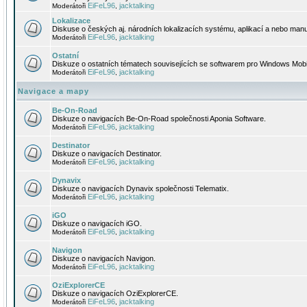
EiFeL96
jacktalking
Moderátoři
,
Lokalizace
Diskuse o českých aj. národních lokalizacích systému, aplikací a nebo manu
EiFeL96
jacktalking
Moderátoři
,
Ostatní
Diskuze o ostatních tématech souvisejících se softwarem pro Windows Mobi
EiFeL96
jacktalking
Moderátoři
,
Navigace a mapy
Be-On-Road
Diskuze o navigacích Be-On-Road společnosti Aponia Software.
EiFeL96
jacktalking
Moderátoři
,
Destinator
Diskuze o navigacích Destinator.
EiFeL96
jacktalking
Moderátoři
,
Dynavix
Diskuze o navigacích Dynavix společnosti Telematix.
EiFeL96
jacktalking
Moderátoři
,
iGO
Diskuze o navigacích iGO.
EiFeL96
jacktalking
Moderátoři
,
Navigon
Diskuze o navigacích Navigon.
EiFeL96
jacktalking
Moderátoři
,
OziExplorerCE
Diskuze o navigacích OziExplorerCE.
EiFeL96
jacktalking
Moderátoři
,