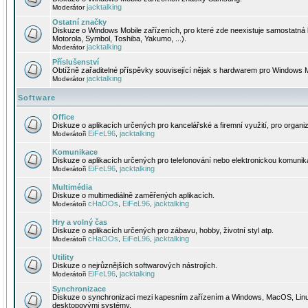
jacktalking
Moderátor
Ostatní značky
Diskuze o Windows Mobile zařízeních, pro které zde neexistuje samostatná 
Motorola, Symbol, Toshiba, Yakumo, ...).
jacktalking
Moderátor
Příslušenství
Obtížně zařaditelné příspěvky související nějak s hardwarem pro Windows M
jacktalking
Moderátor
Software
Office
Diskuze o aplikacích určených pro kancelářské a firemní využití, pro organiz
EiFeL96
jacktalking
Moderátoři
,
Komunikace
Diskuze o aplikacích určených pro telefonování nebo elektronickou komunika
EiFeL96
jacktalking
Moderátoři
,
Multimédia
Diskuze o multimediálně zaměřených aplikacích.
cHaOOs
EiFeL96
jacktalking
Moderátoři
,
,
Hry a volný čas
Diskuze o aplikacích určených pro zábavu, hobby, životní styl atp.
cHaOOs
EiFeL96
jacktalking
Moderátoři
,
,
Utility
Diskuze o nejrůznějších softwarových nástrojích.
EiFeL96
jacktalking
Moderátoři
,
Synchronizace
Diskuze o synchronizaci mezi kapesním zařízením a Windows, MacOS, Linux
desktopovými systémy.