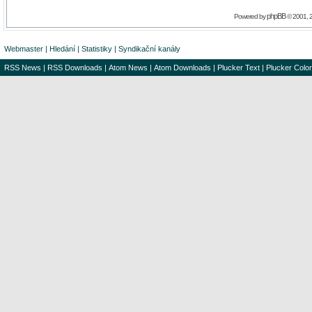
phpBB
Powered by
© 2001, 
Webmaster
|
Hledání
|
Statistiky
|
Syndikační kanály
RSS News
|
RSS Downloads
|
Atom News
|
Atom Downloads
|
Plucker Text
|
Plucker Color