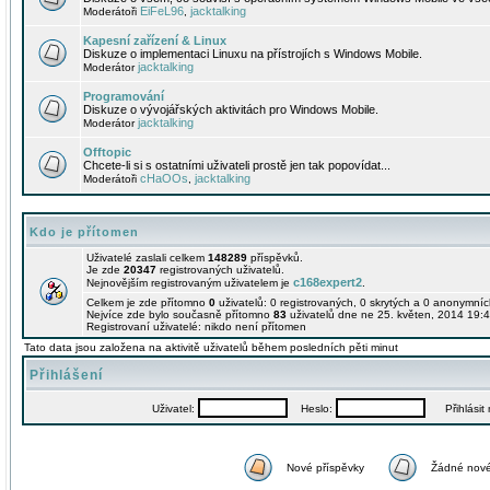
EiFeL96
jacktalking
Moderátoři
,
Kapesní zařízení & Linux
Diskuze o implementaci Linuxu na přístrojích s Windows Mobile.
jacktalking
Moderátor
Programování
Diskuze o vývojářských aktivitách pro Windows Mobile.
jacktalking
Moderátor
Offtopic
Chcete-li si s ostatními uživateli prostě jen tak popovídat...
cHaOOs
jacktalking
Moderátoři
,
Kdo je přítomen
Uživatelé zaslali celkem
148289
příspěvků.
Je zde
20347
registrovaných uživatelů.
c168expert2
Nejnovějším registrovaným uživatelem je
.
Celkem je zde přítomno
0
uživatelů: 0 registrovaných, 0 skrytých a 0 anonymní
Nejvíce zde bylo současně přítomno
83
uživatelů dne ne 25. květen, 2014 19:4
Registrovaní uživatelé: nikdo není přítomen
Tato data jsou založena na aktivitě uživatelů během posledních pěti minut
Přihlášení
Uživatel:
Heslo:
Přihlásit m
Nové příspěvky
Žádné nové