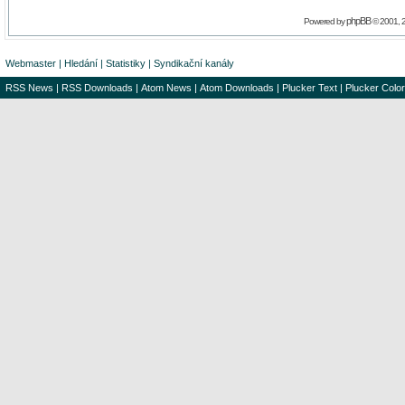
phpBB
Powered by
© 2001, 
Webmaster
|
Hledání
|
Statistiky
|
Syndikační kanály
RSS News
|
RSS Downloads
|
Atom News
|
Atom Downloads
|
Plucker Text
|
Plucker Color