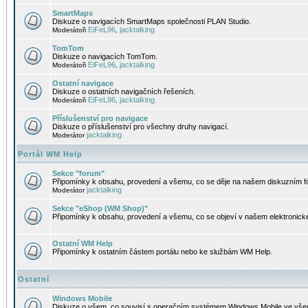
SmartMaps
Diskuze o navigacích SmartMaps společnosti PLAN Studio.
EiFeL96
jacktalking
Moderátoři
,
TomTom
Diskuze o navigacích TomTom.
EiFeL96
jacktalking
Moderátoři
,
Ostatní navigace
Diskuze o ostatních navigačních řešeních.
EiFeL96
jacktalking
Moderátoři
,
Příslušenství pro navigace
Diskuze o příslušenství pro všechny druhy navigací.
jacktalking
Moderátor
Portál WM Help
Sekce "forum"
Připomínky k obsahu, provedení a všemu, co se děje na našem diskuzním f
jacktalking
Moderátor
Sekce "eShop (WM Shop)"
Připomínky k obsahu, provedení a všemu, co se objeví v našem elektronic
Ostatní WM Help
Připomínky k ostatním částem portálu nebo ke službám WM Help.
Ostatní
Windows Mobile
Diskuze o všem, co souvisí s operačním systémem Windows Mobile ve všec