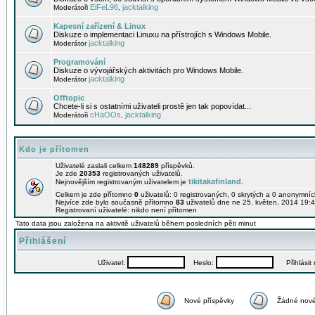
EiFeL96
jacktalking
Moderátoři
,
Kapesní zařízení & Linux
Diskuze o implementaci Linuxu na přístrojích s Windows Mobile.
jacktalking
Moderátor
Programování
Diskuze o vývojářských aktivitách pro Windows Mobile.
jacktalking
Moderátor
Offtopic
Chcete-li si s ostatními uživateli prostě jen tak popovídat...
cHaOOs
jacktalking
Moderátoři
,
Kdo je přítomen
Uživatelé zaslali celkem
148289
příspěvků.
Je zde
20353
registrovaných uživatelů.
tikitakafinland
Nejnovějším registrovaným uživatelem je
.
Celkem je zde přítomno
0
uživatelů: 0 registrovaných, 0 skrytých a 0 anonymní
Nejvíce zde bylo současně přítomno
83
uživatelů dne ne 25. květen, 2014 19:4
Registrovaní uživatelé: nikdo není přítomen
Tato data jsou založena na aktivitě uživatelů během posledních pěti minut
Přihlášení
Uživatel:
Heslo:
Přihlásit m
Nové příspěvky
Žádné nové