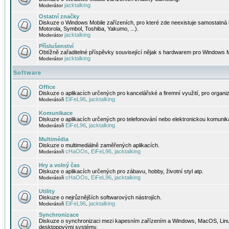
jacktalking
Moderátor
Ostatní značky
Diskuze o Windows Mobile zařízeních, pro které zde neexistuje samostatná 
Motorola, Symbol, Toshiba, Yakumo, ...).
jacktalking
Moderátor
Příslušenství
Obtížně zařaditelné příspěvky související nějak s hardwarem pro Windows M
jacktalking
Moderátor
Software
Office
Diskuze o aplikacích určených pro kancelářské a firemní využití, pro organiz
EiFeL96
jacktalking
Moderátoři
,
Komunikace
Diskuze o aplikacích určených pro telefonování nebo elektronickou komunika
EiFeL96
jacktalking
Moderátoři
,
Multimédia
Diskuze o multimediálně zaměřených aplikacích.
cHaOOs
EiFeL96
jacktalking
Moderátoři
,
,
Hry a volný čas
Diskuze o aplikacích určených pro zábavu, hobby, životní styl atp.
cHaOOs
EiFeL96
jacktalking
Moderátoři
,
,
Utility
Diskuze o nejrůznějších softwarových nástrojích.
EiFeL96
jacktalking
Moderátoři
,
Synchronizace
Diskuze o synchronizaci mezi kapesním zařízením a Windows, MacOS, Linux
desktopovými systémy.