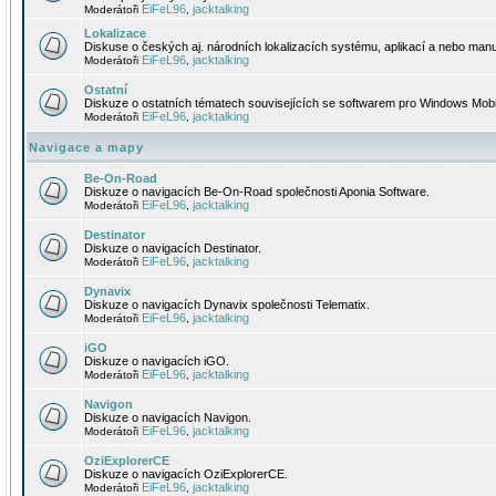
EiFeL96
jacktalking
Moderátoři
,
Lokalizace
Diskuse o českých aj. národních lokalizacích systému, aplikací a nebo manu
EiFeL96
jacktalking
Moderátoři
,
Ostatní
Diskuze o ostatních tématech souvisejících se softwarem pro Windows Mobi
EiFeL96
jacktalking
Moderátoři
,
Navigace a mapy
Be-On-Road
Diskuze o navigacích Be-On-Road společnosti Aponia Software.
EiFeL96
jacktalking
Moderátoři
,
Destinator
Diskuze o navigacích Destinator.
EiFeL96
jacktalking
Moderátoři
,
Dynavix
Diskuze o navigacích Dynavix společnosti Telematix.
EiFeL96
jacktalking
Moderátoři
,
iGO
Diskuze o navigacích iGO.
EiFeL96
jacktalking
Moderátoři
,
Navigon
Diskuze o navigacích Navigon.
EiFeL96
jacktalking
Moderátoři
,
OziExplorerCE
Diskuze o navigacích OziExplorerCE.
EiFeL96
jacktalking
Moderátoři
,