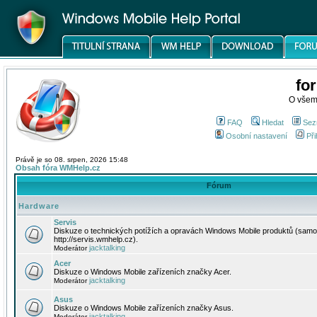
fo
O všem
FAQ
Hledat
Sez
Osobní nastavení
Při
Právě je so 08. srpen, 2026 15:48
Obsah fóra WMHelp.cz
Fórum
Hardware
Servis
Diskuze o technických potížích a opravách Windows Mobile produktů (samo
http://servis.wmhelp.cz).
jacktalking
Moderátor
Acer
Diskuze o Windows Mobile zařízeních značky Acer.
jacktalking
Moderátor
Asus
Diskuze o Windows Mobile zařízeních značky Asus.
jacktalking
Moderátor