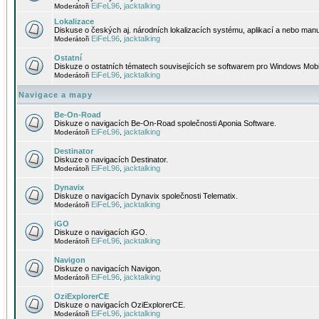
EiFeL96
jacktalking
Moderátoři
,
Lokalizace
Diskuse o českých aj. národních lokalizacích systému, aplikací a nebo manu
EiFeL96
jacktalking
Moderátoři
,
Ostatní
Diskuze o ostatních tématech souvisejících se softwarem pro Windows Mobi
EiFeL96
jacktalking
Moderátoři
,
Navigace a mapy
Be-On-Road
Diskuze o navigacích Be-On-Road společnosti Aponia Software.
EiFeL96
jacktalking
Moderátoři
,
Destinator
Diskuze o navigacích Destinator.
EiFeL96
jacktalking
Moderátoři
,
Dynavix
Diskuze o navigacích Dynavix společnosti Telematix.
EiFeL96
jacktalking
Moderátoři
,
iGO
Diskuze o navigacích iGO.
EiFeL96
jacktalking
Moderátoři
,
Navigon
Diskuze o navigacích Navigon.
EiFeL96
jacktalking
Moderátoři
,
OziExplorerCE
Diskuze o navigacích OziExplorerCE.
EiFeL96
jacktalking
Moderátoři
,