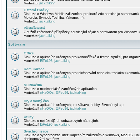
jacktalking
Moderátor
Ostatní značky
Diskuze o Windows Mobile zařízeních, pro které zde neexistuje samostatná 
Motorola, Symbol, Toshiba, Yakumo, ...).
jacktalking
Moderátor
Příslušenství
Obtížně zařaditelné příspěvky související nějak s hardwarem pro Windows M
jacktalking
Moderátor
Software
Office
Diskuze o aplikacích určených pro kancelářské a firemní využití, pro organiz
EiFeL96
jacktalking
Moderátoři
,
Komunikace
Diskuze o aplikacích určených pro telefonování nebo elektronickou komunika
EiFeL96
jacktalking
Moderátoři
,
Multimédia
Diskuze o multimediálně zaměřených aplikacích.
cHaOOs
EiFeL96
jacktalking
Moderátoři
,
,
Hry a volný čas
Diskuze o aplikacích určených pro zábavu, hobby, životní styl atp.
cHaOOs
EiFeL96
jacktalking
Moderátoři
,
,
Utility
Diskuze o nejrůznějších softwarových nástrojích.
EiFeL96
jacktalking
Moderátoři
,
Synchronizace
Diskuze o synchronizaci mezi kapesním zařízením a Windows, MacOS, Linux
desktopovými systémy.