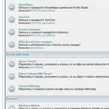
SmartMaps
Diskuze o navigacích SmartMaps společnosti PLAN Studio.
EiFeL96
jacktalking
Moderátoři
,
TomTom
Diskuze o navigacích TomTom.
EiFeL96
jacktalking
Moderátoři
,
Ostatní navigace
Diskuze o ostatních navigačních řešeních.
EiFeL96
jacktalking
Moderátoři
,
Příslušenství pro navigace
Diskuze o příslušenství pro všechny druhy navigací.
jacktalking
Moderátor
Portál WM Help
Sekce "forum"
Připomínky k obsahu, provedení a všemu, co se děje na našem diskuzním f
jacktalking
Moderátor
Sekce "eShop (WM Shop)"
Připomínky k obsahu, provedení a všemu, co se objeví v našem elektronic
Ostatní WM Help
Připomínky k ostatním částem portálu nebo ke službám WM Help.
Ostatní
Windows Mobile
Diskuze o všem, co souvisí s operačním systémem Windows Mobile ve všec