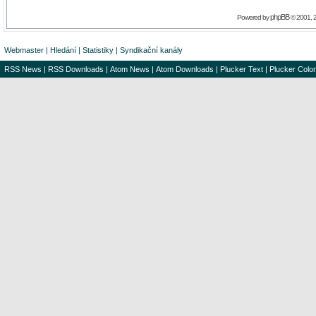
phpBB
Powered by
© 2001, 
Webmaster
|
Hledání
|
Statistiky
|
Syndikační kanály
RSS News
|
RSS Downloads
|
Atom News
|
Atom Downloads
|
Plucker Text
|
Plucker Color