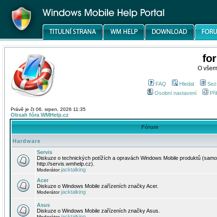
fo
O všem
FAQ
Hledat
Sez
Osobní nastavení
Při
Právě je čt 06. srpen, 2026 11:35
Obsah fóra WMHelp.cz
Fórum
Hardware
Servis
Diskuze o technických potížích a opravách Windows Mobile produktů (samo
http://servis.wmhelp.cz).
jacktalking
Moderátor
Acer
Diskuze o Windows Mobile zařízeních značky Acer.
jacktalking
Moderátor
Asus
Diskuze o Windows Mobile zařízeních značky Asus.
jacktalking
Moderátor