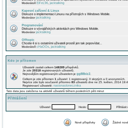
EiFeL96
jacktalking
Moderátoři
,
Kapesní zařízení & Linux
Diskuze o implementaci Linuxu na přístrojích s Windows Mobile.
jacktalking
Moderátor
Programování
Diskuze o vývojářských aktivitách pro Windows Mobile.
jacktalking
Moderátor
Offtopic
Chcete-li si s ostatními uživateli prostě jen tak popovídat...
cHaOOs
jacktalking
Moderátoři
,
Kdo je přítomen
Uživatelé zaslali celkem
148289
příspěvků.
Je zde
20318
registrovaných uživatelů.
gg88biz2
Nejnovějším registrovaným uživatelem je
.
Celkem je zde přítomen
1
uživatel: 1 registrovaný, 0 skrytých a 0 anonymních.
Nejvíce zde bylo současně přítomno
83
uživatelů dne ne 25. květen, 2014 19:4
nasionaslonecznika
Registrovaní uživatelé:
Tato data jsou založena na aktivitě uživatelů během posledních pěti minut
Přihlášení
Uživatel:
Heslo:
Přihlásit m
Nové příspěvky
Žádné nové