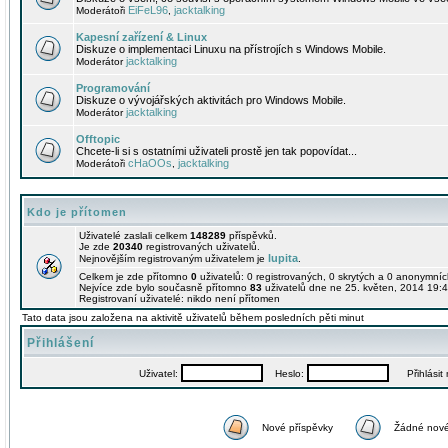
EiFeL96
jacktalking
Moderátoři
,
Kapesní zařízení & Linux
Diskuze o implementaci Linuxu na přístrojích s Windows Mobile.
jacktalking
Moderátor
Programování
Diskuze o vývojářských aktivitách pro Windows Mobile.
jacktalking
Moderátor
Offtopic
Chcete-li si s ostatními uživateli prostě jen tak popovídat...
cHaOOs
jacktalking
Moderátoři
,
Kdo je přítomen
Uživatelé zaslali celkem
148289
příspěvků.
Je zde
20340
registrovaných uživatelů.
lupita
Nejnovějším registrovaným uživatelem je
.
Celkem je zde přítomno
0
uživatelů: 0 registrovaných, 0 skrytých a 0 anonymní
Nejvíce zde bylo současně přítomno
83
uživatelů dne ne 25. květen, 2014 19:4
Registrovaní uživatelé: nikdo není přítomen
Tato data jsou založena na aktivitě uživatelů během posledních pěti minut
Přihlášení
Uživatel:
Heslo:
Přihlásit m
Nové příspěvky
Žádné nové