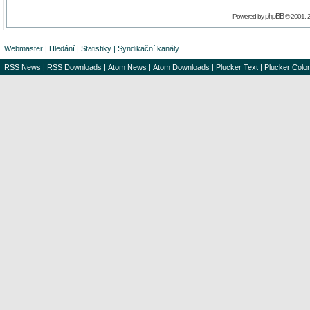
phpBB
Powered by
© 2001, 
Webmaster
|
Hledání
|
Statistiky
|
Syndikační kanály
RSS News
|
RSS Downloads
|
Atom News
|
Atom Downloads
|
Plucker Text
|
Plucker Color