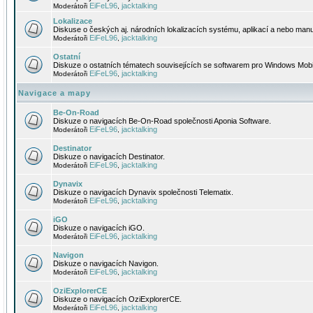
EiFeL96
jacktalking
Moderátoři
,
Lokalizace
Diskuse o českých aj. národních lokalizacích systému, aplikací a nebo manu
EiFeL96
jacktalking
Moderátoři
,
Ostatní
Diskuze o ostatních tématech souvisejících se softwarem pro Windows Mobi
EiFeL96
jacktalking
Moderátoři
,
Navigace a mapy
Be-On-Road
Diskuze o navigacích Be-On-Road společnosti Aponia Software.
EiFeL96
jacktalking
Moderátoři
,
Destinator
Diskuze o navigacích Destinator.
EiFeL96
jacktalking
Moderátoři
,
Dynavix
Diskuze o navigacích Dynavix společnosti Telematix.
EiFeL96
jacktalking
Moderátoři
,
iGO
Diskuze o navigacích iGO.
EiFeL96
jacktalking
Moderátoři
,
Navigon
Diskuze o navigacích Navigon.
EiFeL96
jacktalking
Moderátoři
,
OziExplorerCE
Diskuze o navigacích OziExplorerCE.
EiFeL96
jacktalking
Moderátoři
,