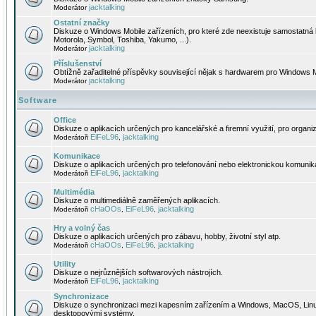
jacktalking
Moderátor
Ostatní značky
Diskuze o Windows Mobile zařízeních, pro které zde neexistuje samostatná 
Motorola, Symbol, Toshiba, Yakumo, ...).
jacktalking
Moderátor
Příslušenství
Obtížně zařaditelné příspěvky související nějak s hardwarem pro Windows M
jacktalking
Moderátor
Software
Office
Diskuze o aplikacích určených pro kancelářské a firemní využití, pro organiz
EiFeL96
jacktalking
Moderátoři
,
Komunikace
Diskuze o aplikacích určených pro telefonování nebo elektronickou komunika
EiFeL96
jacktalking
Moderátoři
,
Multimédia
Diskuze o multimediálně zaměřených aplikacích.
cHaOOs
EiFeL96
jacktalking
Moderátoři
,
,
Hry a volný čas
Diskuze o aplikacích určených pro zábavu, hobby, životní styl atp.
cHaOOs
EiFeL96
jacktalking
Moderátoři
,
,
Utility
Diskuze o nejrůznějších softwarových nástrojích.
EiFeL96
jacktalking
Moderátoři
,
Synchronizace
Diskuze o synchronizaci mezi kapesním zařízením a Windows, MacOS, Linux
desktopovými systémy.