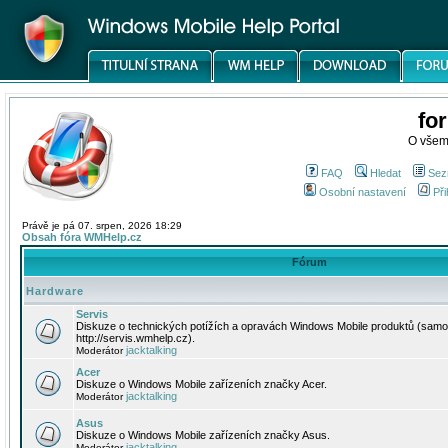
fo
O všem
FAQ
Hledat
Sez
Osobní nastavení
Při
Právě je pá 07. srpen, 2026 18:29
Obsah fóra WMHelp.cz
Fórum
Hardware
Servis
Diskuze o technických potížích a opravách Windows Mobile produktů (samo
http://servis.wmhelp.cz).
jacktalking
Moderátor
Acer
Diskuze o Windows Mobile zařízeních značky Acer.
jacktalking
Moderátor
Asus
Diskuze o Windows Mobile zařízeních značky Asus.
jacktalking
Moderátor