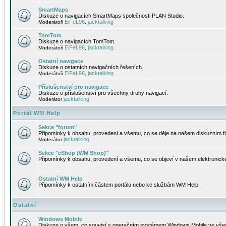
SmartMaps
Diskuze o navigacích SmartMaps společnosti PLAN Studio.
EiFeL96
jacktalking
Moderátoři
,
TomTom
Diskuze o navigacích TomTom.
EiFeL96
jacktalking
Moderátoři
,
Ostatní navigace
Diskuze o ostatních navigačních řešeních.
EiFeL96
jacktalking
Moderátoři
,
Příslušenství pro navigace
Diskuze o příslušenství pro všechny druhy navigací.
jacktalking
Moderátor
Portál WM Help
Sekce "forum"
Připomínky k obsahu, provedení a všemu, co se děje na našem diskuzním f
jacktalking
Moderátor
Sekce "eShop (WM Shop)"
Připomínky k obsahu, provedení a všemu, co se objeví v našem elektronic
Ostatní WM Help
Připomínky k ostatním částem portálu nebo ke službám WM Help.
Ostatní
Windows Mobile
Diskuze o všem, co souvisí s operačním systémem Windows Mobile ve všec