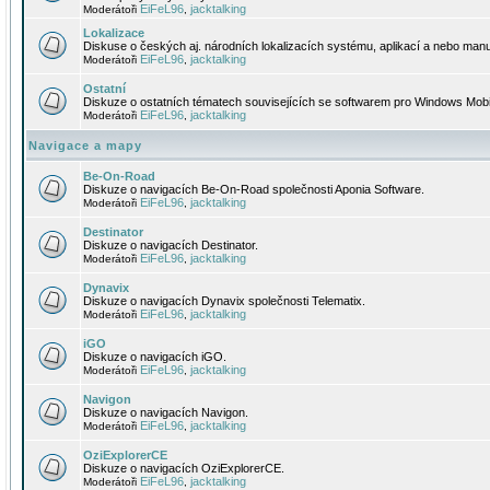
EiFeL96
jacktalking
Moderátoři
,
Lokalizace
Diskuse o českých aj. národních lokalizacích systému, aplikací a nebo manu
EiFeL96
jacktalking
Moderátoři
,
Ostatní
Diskuze o ostatních tématech souvisejících se softwarem pro Windows Mobi
EiFeL96
jacktalking
Moderátoři
,
Navigace a mapy
Be-On-Road
Diskuze o navigacích Be-On-Road společnosti Aponia Software.
EiFeL96
jacktalking
Moderátoři
,
Destinator
Diskuze o navigacích Destinator.
EiFeL96
jacktalking
Moderátoři
,
Dynavix
Diskuze o navigacích Dynavix společnosti Telematix.
EiFeL96
jacktalking
Moderátoři
,
iGO
Diskuze o navigacích iGO.
EiFeL96
jacktalking
Moderátoři
,
Navigon
Diskuze o navigacích Navigon.
EiFeL96
jacktalking
Moderátoři
,
OziExplorerCE
Diskuze o navigacích OziExplorerCE.
EiFeL96
jacktalking
Moderátoři
,