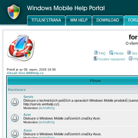
fo
O všem
FAQ
Hledat
Sez
Osobní nastavení
Při
Právě je so 08. srpen, 2026 19:36
Obsah fóra WMHelp.cz
Fórum
Hardware
Servis
Diskuze o technických potížích a opravách Windows Mobile produktů (samo
http://servis.wmhelp.cz).
jacktalking
Moderátor
Acer
Diskuze o Windows Mobile zařízeních značky Acer.
jacktalking
Moderátor
Asus
Diskuze o Windows Mobile zařízeních značky Asus.
jacktalking
Moderátor