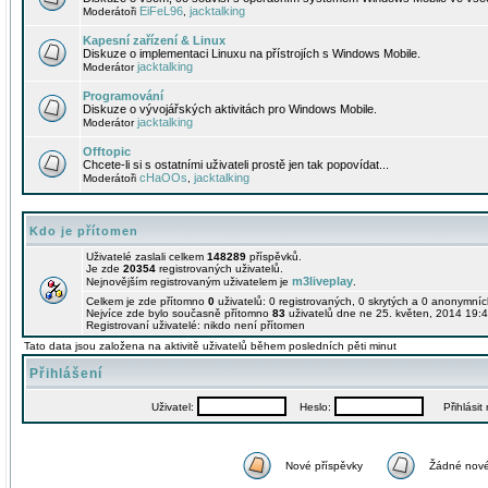
EiFeL96
jacktalking
Moderátoři
,
Kapesní zařízení & Linux
Diskuze o implementaci Linuxu na přístrojích s Windows Mobile.
jacktalking
Moderátor
Programování
Diskuze o vývojářských aktivitách pro Windows Mobile.
jacktalking
Moderátor
Offtopic
Chcete-li si s ostatními uživateli prostě jen tak popovídat...
cHaOOs
jacktalking
Moderátoři
,
Kdo je přítomen
Uživatelé zaslali celkem
148289
příspěvků.
Je zde
20354
registrovaných uživatelů.
m3liveplay
Nejnovějším registrovaným uživatelem je
.
Celkem je zde přítomno
0
uživatelů: 0 registrovaných, 0 skrytých a 0 anonymní
Nejvíce zde bylo současně přítomno
83
uživatelů dne ne 25. květen, 2014 19:4
Registrovaní uživatelé: nikdo není přítomen
Tato data jsou založena na aktivitě uživatelů během posledních pěti minut
Přihlášení
Uživatel:
Heslo:
Přihlásit m
Nové příspěvky
Žádné nové