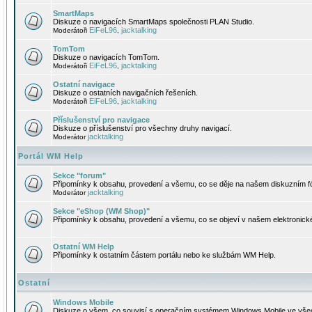
SmartMaps
Diskuze o navigacích SmartMaps společnosti PLAN Studio.
EiFeL96
jacktalking
Moderátoři
,
TomTom
Diskuze o navigacích TomTom.
EiFeL96
jacktalking
Moderátoři
,
Ostatní navigace
Diskuze o ostatních navigačních řešeních.
EiFeL96
jacktalking
Moderátoři
,
Příslušenství pro navigace
Diskuze o příslušenství pro všechny druhy navigací.
jacktalking
Moderátor
Portál WM Help
Sekce "forum"
Připomínky k obsahu, provedení a všemu, co se děje na našem diskuzním f
jacktalking
Moderátor
Sekce "eShop (WM Shop)"
Připomínky k obsahu, provedení a všemu, co se objeví v našem elektronic
Ostatní WM Help
Připomínky k ostatním částem portálu nebo ke službám WM Help.
Ostatní
Windows Mobile
Diskuze o všem, co souvisí s operačním systémem Windows Mobile ve všec