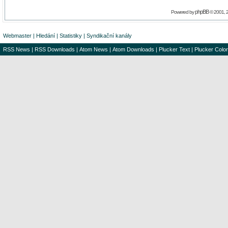
phpBB
Powered by
© 2001, 
Webmaster
|
Hledání
|
Statistiky
|
Syndikační kanály
RSS News
|
RSS Downloads
|
Atom News
|
Atom Downloads
|
Plucker Text
|
Plucker Color