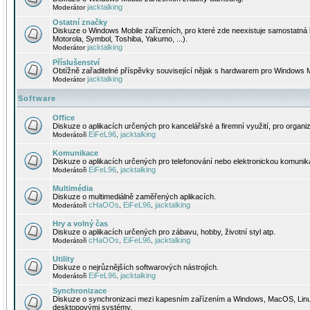
jacktalking
Moderátor
Ostatní značky
Diskuze o Windows Mobile zařízeních, pro které zde neexistuje samostatná 
Motorola, Symbol, Toshiba, Yakumo, ...).
jacktalking
Moderátor
Příslušenství
Obtížně zařaditelné příspěvky související nějak s hardwarem pro Windows M
jacktalking
Moderátor
Software
Office
Diskuze o aplikacích určených pro kancelářské a firemní využití, pro organiz
EiFeL96
jacktalking
Moderátoři
,
Komunikace
Diskuze o aplikacích určených pro telefonování nebo elektronickou komunika
EiFeL96
jacktalking
Moderátoři
,
Multimédia
Diskuze o multimediálně zaměřených aplikacích.
cHaOOs
EiFeL96
jacktalking
Moderátoři
,
,
Hry a volný čas
Diskuze o aplikacích určených pro zábavu, hobby, životní styl atp.
cHaOOs
EiFeL96
jacktalking
Moderátoři
,
,
Utility
Diskuze o nejrůznějších softwarových nástrojích.
EiFeL96
jacktalking
Moderátoři
,
Synchronizace
Diskuze o synchronizaci mezi kapesním zařízením a Windows, MacOS, Linux
desktopovými systémy.