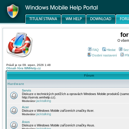
fo
O všem
FAQ
Hledat
Sez
Osobní nastavení
Při
Právě je ne 09. srpen, 2026 1:48
Obsah fóra WMHelp.cz
Fórum
Hardware
Servis
Diskuze o technických potížích a opravách Windows Mobile produktů (samo
http://servis.wmhelp.cz).
jacktalking
Moderátor
Acer
Diskuze o Windows Mobile zařízeních značky Acer.
jacktalking
Moderátor
Asus
Diskuze o Windows Mobile zařízeních značky Asus.
jacktalking
Moderátor