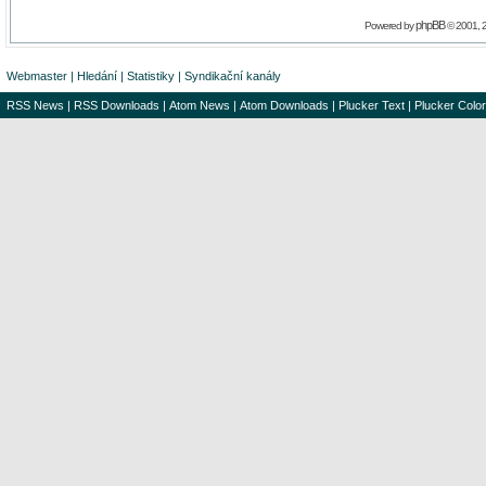
phpBB
Powered by
© 2001, 
Webmaster
|
Hledání
|
Statistiky
|
Syndikační kanály
RSS News
|
RSS Downloads
|
Atom News
|
Atom Downloads
|
Plucker Text
|
Plucker Color