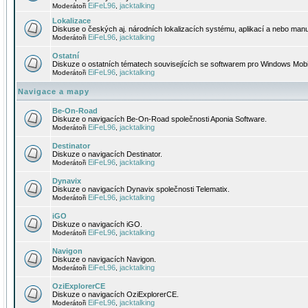
EiFeL96
jacktalking
Moderátoři
,
Lokalizace
Diskuse o českých aj. národních lokalizacích systému, aplikací a nebo manu
EiFeL96
jacktalking
Moderátoři
,
Ostatní
Diskuze o ostatních tématech souvisejících se softwarem pro Windows Mobi
EiFeL96
jacktalking
Moderátoři
,
Navigace a mapy
Be-On-Road
Diskuze o navigacích Be-On-Road společnosti Aponia Software.
EiFeL96
jacktalking
Moderátoři
,
Destinator
Diskuze o navigacích Destinator.
EiFeL96
jacktalking
Moderátoři
,
Dynavix
Diskuze o navigacích Dynavix společnosti Telematix.
EiFeL96
jacktalking
Moderátoři
,
iGO
Diskuze o navigacích iGO.
EiFeL96
jacktalking
Moderátoři
,
Navigon
Diskuze o navigacích Navigon.
EiFeL96
jacktalking
Moderátoři
,
OziExplorerCE
Diskuze o navigacích OziExplorerCE.
EiFeL96
jacktalking
Moderátoři
,