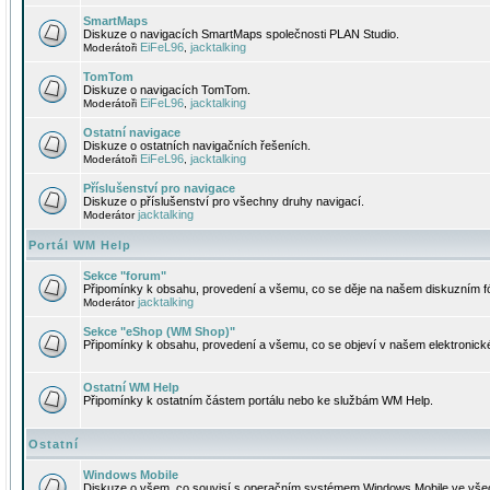
SmartMaps
Diskuze o navigacích SmartMaps společnosti PLAN Studio.
EiFeL96
jacktalking
Moderátoři
,
TomTom
Diskuze o navigacích TomTom.
EiFeL96
jacktalking
Moderátoři
,
Ostatní navigace
Diskuze o ostatních navigačních řešeních.
EiFeL96
jacktalking
Moderátoři
,
Příslušenství pro navigace
Diskuze o příslušenství pro všechny druhy navigací.
jacktalking
Moderátor
Portál WM Help
Sekce "forum"
Připomínky k obsahu, provedení a všemu, co se děje na našem diskuzním f
jacktalking
Moderátor
Sekce "eShop (WM Shop)"
Připomínky k obsahu, provedení a všemu, co se objeví v našem elektronic
Ostatní WM Help
Připomínky k ostatním částem portálu nebo ke službám WM Help.
Ostatní
Windows Mobile
Diskuze o všem, co souvisí s operačním systémem Windows Mobile ve všec