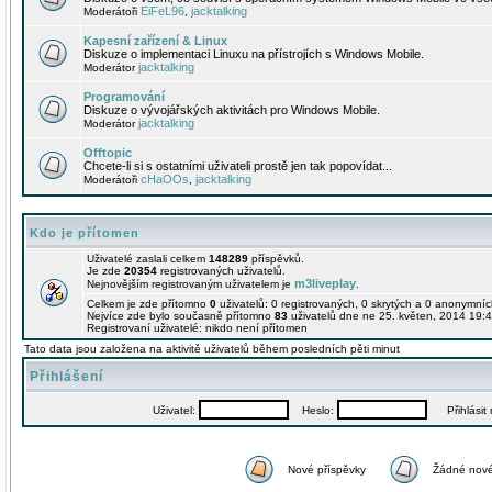
EiFeL96
jacktalking
Moderátoři
,
Kapesní zařízení & Linux
Diskuze o implementaci Linuxu na přístrojích s Windows Mobile.
jacktalking
Moderátor
Programování
Diskuze o vývojářských aktivitách pro Windows Mobile.
jacktalking
Moderátor
Offtopic
Chcete-li si s ostatními uživateli prostě jen tak popovídat...
cHaOOs
jacktalking
Moderátoři
,
Kdo je přítomen
Uživatelé zaslali celkem
148289
příspěvků.
Je zde
20354
registrovaných uživatelů.
m3liveplay
Nejnovějším registrovaným uživatelem je
.
Celkem je zde přítomno
0
uživatelů: 0 registrovaných, 0 skrytých a 0 anonymní
Nejvíce zde bylo současně přítomno
83
uživatelů dne ne 25. květen, 2014 19:4
Registrovaní uživatelé: nikdo není přítomen
Tato data jsou založena na aktivitě uživatelů během posledních pěti minut
Přihlášení
Uživatel:
Heslo:
Přihlásit m
Nové příspěvky
Žádné nové