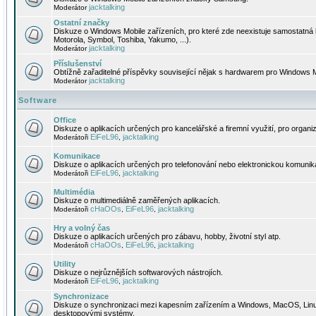
jacktalking
Moderátor
Ostatní značky
Diskuze o Windows Mobile zařízeních, pro které zde neexistuje samostatná 
Motorola, Symbol, Toshiba, Yakumo, ...).
jacktalking
Moderátor
Příslušenství
Obtížně zařaditelné příspěvky související nějak s hardwarem pro Windows M
jacktalking
Moderátor
Software
Office
Diskuze o aplikacích určených pro kancelářské a firemní využití, pro organiz
EiFeL96
jacktalking
Moderátoři
,
Komunikace
Diskuze o aplikacích určených pro telefonování nebo elektronickou komunika
EiFeL96
jacktalking
Moderátoři
,
Multimédia
Diskuze o multimediálně zaměřených aplikacích.
cHaOOs
EiFeL96
jacktalking
Moderátoři
,
,
Hry a volný čas
Diskuze o aplikacích určených pro zábavu, hobby, životní styl atp.
cHaOOs
EiFeL96
jacktalking
Moderátoři
,
,
Utility
Diskuze o nejrůznějších softwarových nástrojích.
EiFeL96
jacktalking
Moderátoři
,
Synchronizace
Diskuze o synchronizaci mezi kapesním zařízením a Windows, MacOS, Linux
desktopovými systémy.