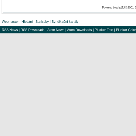
phpBB
Powered by
© 2001, 
Webmaster
|
Hledání
|
Statistiky
|
Syndikační kanály
RSS News
|
RSS Downloads
|
Atom News
|
Atom Downloads
|
Plucker Text
|
Plucker Color