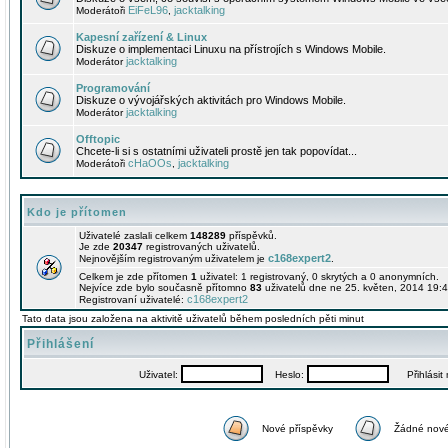
EiFeL96
jacktalking
Moderátoři
,
Kapesní zařízení & Linux
Diskuze o implementaci Linuxu na přístrojích s Windows Mobile.
jacktalking
Moderátor
Programování
Diskuze o vývojářských aktivitách pro Windows Mobile.
jacktalking
Moderátor
Offtopic
Chcete-li si s ostatními uživateli prostě jen tak popovídat...
cHaOOs
jacktalking
Moderátoři
,
Kdo je přítomen
Uživatelé zaslali celkem
148289
příspěvků.
Je zde
20347
registrovaných uživatelů.
c168expert2
Nejnovějším registrovaným uživatelem je
.
Celkem je zde přítomen
1
uživatel: 1 registrovaný, 0 skrytých a 0 anonymních.
Nejvíce zde bylo současně přítomno
83
uživatelů dne ne 25. květen, 2014 19:4
c168expert2
Registrovaní uživatelé:
Tato data jsou založena na aktivitě uživatelů během posledních pěti minut
Přihlášení
Uživatel:
Heslo:
Přihlásit m
Nové příspěvky
Žádné nové