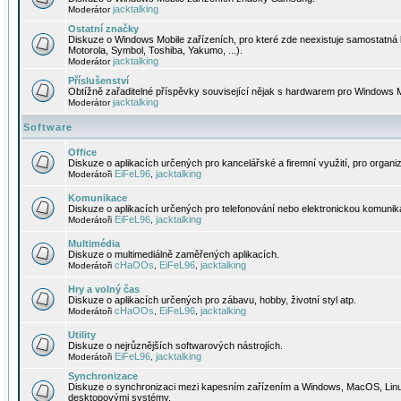
jacktalking
Moderátor
Ostatní značky
Diskuze o Windows Mobile zařízeních, pro které zde neexistuje samostatná 
Motorola, Symbol, Toshiba, Yakumo, ...).
jacktalking
Moderátor
Příslušenství
Obtížně zařaditelné příspěvky související nějak s hardwarem pro Windows M
jacktalking
Moderátor
Software
Office
Diskuze o aplikacích určených pro kancelářské a firemní využití, pro organiz
EiFeL96
jacktalking
Moderátoři
,
Komunikace
Diskuze o aplikacích určených pro telefonování nebo elektronickou komunika
EiFeL96
jacktalking
Moderátoři
,
Multimédia
Diskuze o multimediálně zaměřených aplikacích.
cHaOOs
EiFeL96
jacktalking
Moderátoři
,
,
Hry a volný čas
Diskuze o aplikacích určených pro zábavu, hobby, životní styl atp.
cHaOOs
EiFeL96
jacktalking
Moderátoři
,
,
Utility
Diskuze o nejrůznějších softwarových nástrojích.
EiFeL96
jacktalking
Moderátoři
,
Synchronizace
Diskuze o synchronizaci mezi kapesním zařízením a Windows, MacOS, Linux
desktopovými systémy.