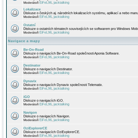
EiFeL96
jacktalking
Moderátoři
,
Lokalizace
Diskuse o českých aj. národních lokalizacích systému, aplikací a nebo manu
EiFeL96
jacktalking
Moderátoři
,
Ostatní
Diskuze o ostatních tématech souvisejících se softwarem pro Windows Mobi
EiFeL96
jacktalking
Moderátoři
,
Navigace a mapy
Be-On-Road
Diskuze o navigacích Be-On-Road společnosti Aponia Software.
EiFeL96
jacktalking
Moderátoři
,
Destinator
Diskuze o navigacích Destinator.
EiFeL96
jacktalking
Moderátoři
,
Dynavix
Diskuze o navigacích Dynavix společnosti Telematix.
EiFeL96
jacktalking
Moderátoři
,
iGO
Diskuze o navigacích iGO.
EiFeL96
jacktalking
Moderátoři
,
Navigon
Diskuze o navigacích Navigon.
EiFeL96
jacktalking
Moderátoři
,
OziExplorerCE
Diskuze o navigacích OziExplorerCE.
EiFeL96
jacktalking
Moderátoři
,