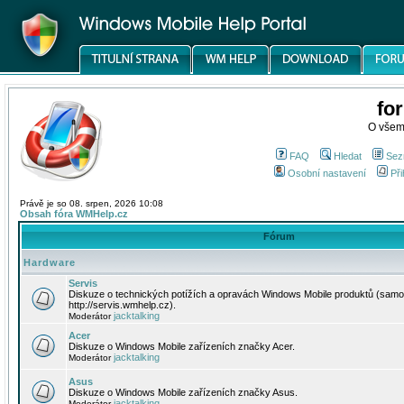
fo
O všem
FAQ
Hledat
Sez
Osobní nastavení
Při
Právě je so 08. srpen, 2026 10:08
Obsah fóra WMHelp.cz
Fórum
Hardware
Servis
Diskuze o technických potížích a opravách Windows Mobile produktů (samo
http://servis.wmhelp.cz).
jacktalking
Moderátor
Acer
Diskuze o Windows Mobile zařízeních značky Acer.
jacktalking
Moderátor
Asus
Diskuze o Windows Mobile zařízeních značky Asus.
jacktalking
Moderátor