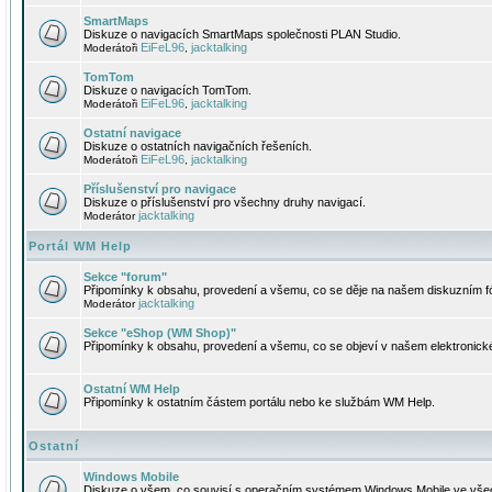
SmartMaps
Diskuze o navigacích SmartMaps společnosti PLAN Studio.
EiFeL96
jacktalking
Moderátoři
,
TomTom
Diskuze o navigacích TomTom.
EiFeL96
jacktalking
Moderátoři
,
Ostatní navigace
Diskuze o ostatních navigačních řešeních.
EiFeL96
jacktalking
Moderátoři
,
Příslušenství pro navigace
Diskuze o příslušenství pro všechny druhy navigací.
jacktalking
Moderátor
Portál WM Help
Sekce "forum"
Připomínky k obsahu, provedení a všemu, co se děje na našem diskuzním f
jacktalking
Moderátor
Sekce "eShop (WM Shop)"
Připomínky k obsahu, provedení a všemu, co se objeví v našem elektronic
Ostatní WM Help
Připomínky k ostatním částem portálu nebo ke službám WM Help.
Ostatní
Windows Mobile
Diskuze o všem, co souvisí s operačním systémem Windows Mobile ve všec