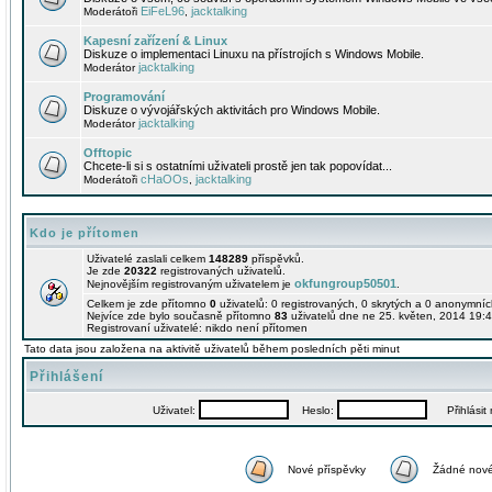
EiFeL96
jacktalking
Moderátoři
,
Kapesní zařízení & Linux
Diskuze o implementaci Linuxu na přístrojích s Windows Mobile.
jacktalking
Moderátor
Programování
Diskuze o vývojářských aktivitách pro Windows Mobile.
jacktalking
Moderátor
Offtopic
Chcete-li si s ostatními uživateli prostě jen tak popovídat...
cHaOOs
jacktalking
Moderátoři
,
Kdo je přítomen
Uživatelé zaslali celkem
148289
příspěvků.
Je zde
20322
registrovaných uživatelů.
okfungroup50501
Nejnovějším registrovaným uživatelem je
.
Celkem je zde přítomno
0
uživatelů: 0 registrovaných, 0 skrytých a 0 anonymní
Nejvíce zde bylo současně přítomno
83
uživatelů dne ne 25. květen, 2014 19:4
Registrovaní uživatelé: nikdo není přítomen
Tato data jsou založena na aktivitě uživatelů během posledních pěti minut
Přihlášení
Uživatel:
Heslo:
Přihlásit m
Nové příspěvky
Žádné nové