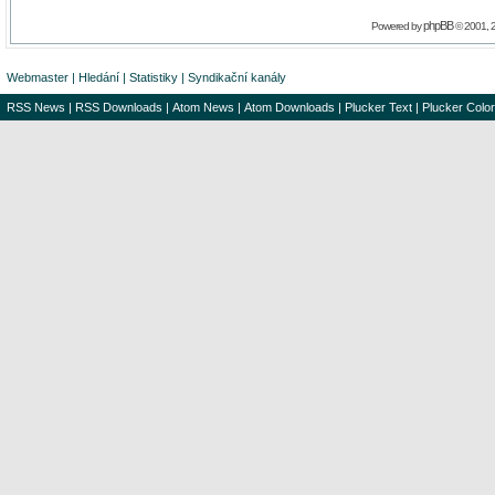
phpBB
Powered by
© 2001, 
Webmaster
|
Hledání
|
Statistiky
|
Syndikační kanály
RSS News
|
RSS Downloads
|
Atom News
|
Atom Downloads
|
Plucker Text
|
Plucker Color