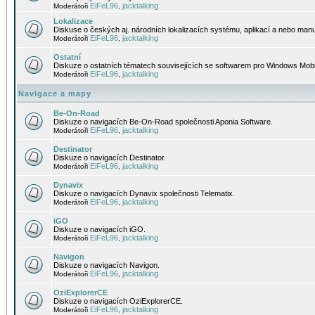
EiFeL96
jacktalking
Moderátoři
,
Lokalizace
Diskuse o českých aj. národních lokalizacích systému, aplikací a nebo manu
EiFeL96
jacktalking
Moderátoři
,
Ostatní
Diskuze o ostatních tématech souvisejících se softwarem pro Windows Mobi
EiFeL96
jacktalking
Moderátoři
,
Navigace a mapy
Be-On-Road
Diskuze o navigacích Be-On-Road společnosti Aponia Software.
EiFeL96
jacktalking
Moderátoři
,
Destinator
Diskuze o navigacích Destinator.
EiFeL96
jacktalking
Moderátoři
,
Dynavix
Diskuze o navigacích Dynavix společnosti Telematix.
EiFeL96
jacktalking
Moderátoři
,
iGO
Diskuze o navigacích iGO.
EiFeL96
jacktalking
Moderátoři
,
Navigon
Diskuze o navigacích Navigon.
EiFeL96
jacktalking
Moderátoři
,
OziExplorerCE
Diskuze o navigacích OziExplorerCE.
EiFeL96
jacktalking
Moderátoři
,