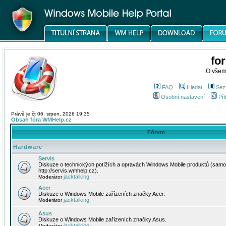
fo
O všem
FAQ
Hledat
Sez
Osobní nastavení
Při
Právě je čt 06. srpen, 2026 19:35
Obsah fóra WMHelp.cz
Fórum
Hardware
Servis
Diskuze o technických potížích a opravách Windows Mobile produktů (samo
http://servis.wmhelp.cz).
jacktalking
Moderátor
Acer
Diskuze o Windows Mobile zařízeních značky Acer.
jacktalking
Moderátor
Asus
Diskuze o Windows Mobile zařízeních značky Asus.
jacktalking
Moderátor