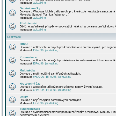
jacktalking
Moderátor
Ostatní značky
Diskuze o Windows Mobile zařízeních, pro které zde neexistuje samostatná 
Motorola, Symbol, Toshiba, Yakumo, ...).
jacktalking
Moderátor
Příslušenství
Obtížně zařaditelné příspěvky související nějak s hardwarem pro Windows M
jacktalking
Moderátor
Software
Office
Diskuze o aplikacích určených pro kancelářské a firemní využití, pro organiz
EiFeL96
jacktalking
Moderátoři
,
Komunikace
Diskuze o aplikacích určených pro telefonování nebo elektronickou komunika
EiFeL96
jacktalking
Moderátoři
,
Multimédia
Diskuze o multimediálně zaměřených aplikacích.
cHaOOs
EiFeL96
jacktalking
Moderátoři
,
,
Hry a volný čas
Diskuze o aplikacích určených pro zábavu, hobby, životní styl atp.
cHaOOs
EiFeL96
jacktalking
Moderátoři
,
,
Utility
Diskuze o nejrůznějších softwarových nástrojích.
EiFeL96
jacktalking
Moderátoři
,
Synchronizace
Diskuze o synchronizaci mezi kapesním zařízením a Windows, MacOS, Linux
desktopovými systémy.