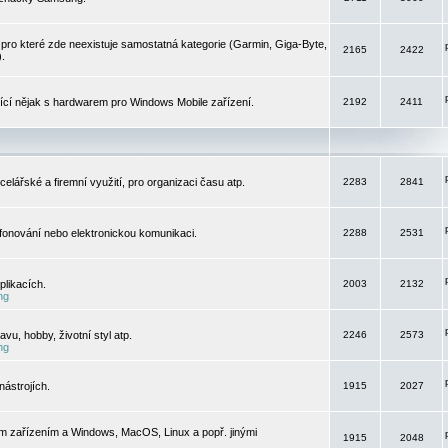
pro které zde neexistuje samostatná kategorie (Garmin, Giga-Byte,
2165
2422
).
jící nějak s hardwarem pro Windows Mobile zařízení.
2192
2411
elářské a firemní využití, pro organizaci času atp.
2283
2841
efonování nebo elektronickou komunikaci.
2288
2531
likacích.
2003
2132
ng
vu, hobby, životní styl atp.
2246
2573
ng
ástrojích.
1915
2027
m zařízením a Windows, MacOS, Linux a popř. jinými
1915
2048