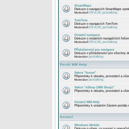
SmartMaps
Diskuze o navigacích SmartMaps spole
EiFeL96
jacktalking
Moderátoři
,
TomTom
Diskuze o navigacích TomTom.
EiFeL96
jacktalking
Moderátoři
,
Ostatní navigace
Diskuze o ostatních navigačních řešen
EiFeL96
jacktalking
Moderátoři
,
Příslušenství pro navigace
Diskuze o příslušenství pro všechny d
jacktalking
Moderátor
Portál WM Help
Sekce "forum"
Připomínky k obsahu, provedení a vše
jacktalking
Moderátor
Sekce "eShop (WM Shop)"
Připomínky k obsahu, provedení a vše
Ostatní WM Help
Připomínky k ostatním částem portálu
Ostatní
Windows Mobile
Diskuze o všem, co souvisí s operačn