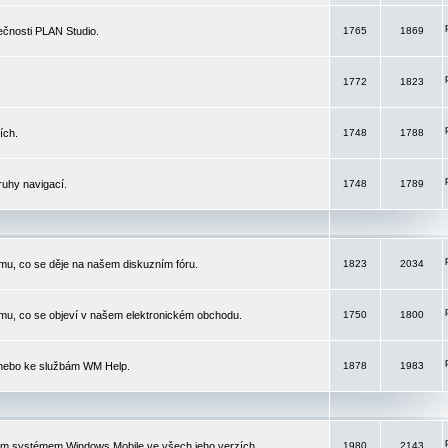
čnosti PLAN Studio.
1765
1869
1772
1823
ích.
1748
1788
ruhy navigací.
1748
1789
mu, co se děje na našem diskuzním fóru.
1823
2034
mu, co se objeví v našem elektronickém obchodu.
1750
1800
 nebo ke službám WM Help.
1878
1983
ím systémem Windows Mobile ve všech jeho verzích.
1980
2143