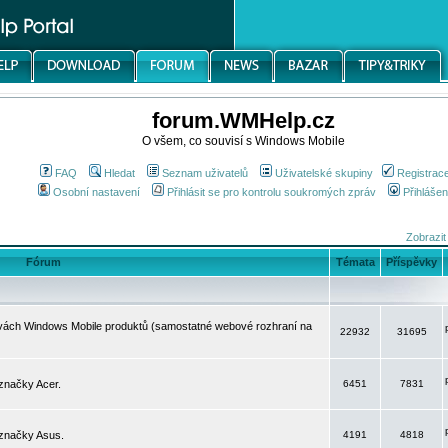
forum.WMHelp.cz
O všem, co souvisí s Windows Mobile
FAQ
Hledat
Seznam uživatelů
Uživatelské skupiny
Registrac
Osobní nastavení
Přihlásit se pro kontrolu soukromých zpráv
Přihlášen
Zobrazit
Fórum
Témata
Příspěvky
avách Windows Mobile produktů (samostatné webové rozhraní na
22932
31695
značky Acer.
6451
7831
 značky Asus.
4191
4818