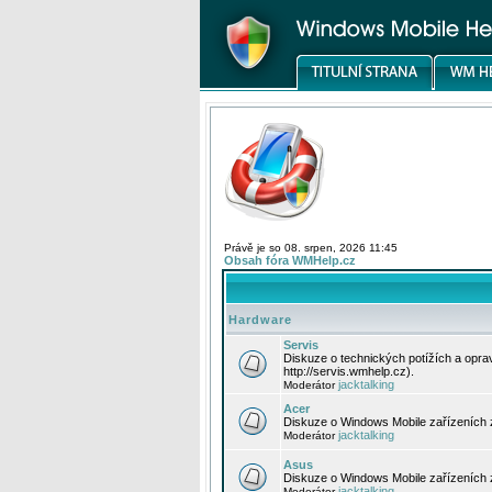
Právě je so 08. srpen, 2026 11:45
Obsah fóra WMHelp.cz
Hardware
Servis
Diskuze o technických potížích a opr
http://servis.wmhelp.cz).
jacktalking
Moderátor
Acer
Diskuze o Windows Mobile zařízeních 
jacktalking
Moderátor
Asus
Diskuze o Windows Mobile zařízeních
jacktalking
Moderátor