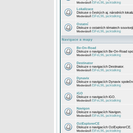
EiFeL96
jacktalking
Moderátoři
,
Lokalizace
Diskuse o českých aj. národních lokal
EiFeL96
jacktalking
Moderátoři
,
Ostatní
Diskuze o ostatních tématech souvisej
EiFeL96
jacktalking
Moderátoři
,
Navigace a mapy
Be-On-Road
Diskuze o navigacích Be-On-Road spol
EiFeL96
jacktalking
Moderátoři
,
Destinator
Diskuze o navigacích Destinator.
EiFeL96
jacktalking
Moderátoři
,
Dynavix
Diskuze o navigacích Dynavix společno
EiFeL96
jacktalking
Moderátoři
,
iGO
Diskuze o navigacích iGO.
EiFeL96
jacktalking
Moderátoři
,
Navigon
Diskuze o navigacích Navigon.
EiFeL96
jacktalking
Moderátoři
,
OziExplorerCE
Diskuze o navigacích OziExplorerCE.
EiFeL96
jacktalking
Moderátoři
,