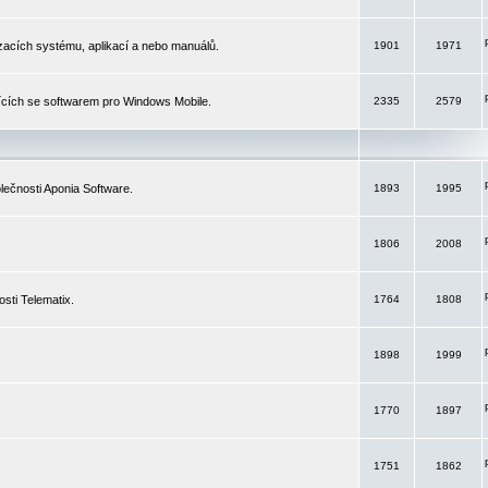
izacích systému, aplikací a nebo manuálů.
1901
1971
ících se softwarem pro Windows Mobile.
2335
2579
ečnosti Aponia Software.
1893
1995
1806
2008
sti Telematix.
1764
1808
1898
1999
1770
1897
1751
1862