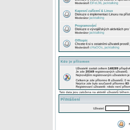
EiFeL96
jacktalking
Moderátoři
,
Kapesní zařízení & Linux
Diskuze o implementaci Linuxu na příst
jacktalking
Moderátor
Programování
Diskuze o vývojářských aktivitách pro
jacktalking
Moderátor
Offtopic
Chcete-li si s ostatními uživateli prostě
cHaOOs
jacktalking
Moderátoři
,
Kdo je přítomen
Uživatelé zaslali celkem
148289
příspěv
Je zde
20349
registrovaných uživatelů.
Nejnovějším registrovaným uživatelem j
Celkem je zde přítomno
0
uživatelů: 0 r
Nejvíce zde bylo současně přítomno
83
Registrovaní uživatelé: nikdo není příto
Tato data jsou založena na aktivitě uživatelů během 
Přihlášení
Uživatel: