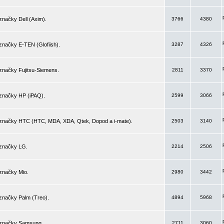
značky Dell (Axim).
3766
4380
značky E-TEN (Glofiish).
3287
4326
značky Fujitsu-Siemens.
2811
3370
 značky HP (iPAQ).
2599
3066
 značky HTC (HTC, MDA, XDA, Qtek, Dopod a i-mate).
2503
3140
 značky LG.
2214
2506
značky Mio.
2980
3442
značky Palm (Treo).
4894
5968
 značky Samsung.
2711
3060