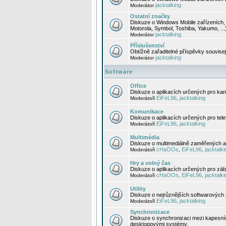
jacktalking
Moderátor
Ostatní značky
Diskuze o Windows Mobile zařízeních, 
Motorola, Symbol, Toshiba, Yakumo, ...
jacktalking
Moderátor
Příslušenství
Obtížně zařaditelné příspěvky souvise
jacktalking
Moderátor
Software
Office
Diskuze o aplikacích určených pro kanc
EiFeL96
jacktalking
Moderátoři
,
Komunikace
Diskuze o aplikacích určených pro tel
EiFeL96
jacktalking
Moderátoři
,
Multimédia
Diskuze o multimediálně zaměřených ap
cHaOOs
EiFeL96
jacktalki
Moderátoři
,
,
Hry a volný čas
Diskuze o aplikacích určených pro zába
cHaOOs
EiFeL96
jacktalki
Moderátoři
,
,
Utility
Diskuze o nejrůznějších softwarových n
EiFeL96
jacktalking
Moderátoři
,
Synchronizace
Diskuze o synchronizaci mezi kapesní
desktopovými systémy.