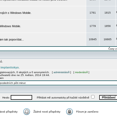
rojích s Windows Mobile.
1761
1815
 Windows Mobile.
1779
1856
 jen tak popovídat...
10945
16665
Časy u
ků.
implanttokyo
e
.
egistrovaných, 0 skrytých a 0 anonymních. [
administrátoři
] [
moderátoři
]
uživatelů dne ne 25. květen, 2014 19:44.
men
posledních pěti minut
Heslo:
Přihlásit mě automaticky při každé návštěvě
Nové příspěvky
Žádné nové příspěvky
Fórum je zamčeno