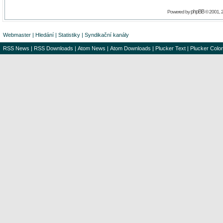
phpBB
Powered by
© 2001, 
Webmaster
|
Hledání
|
Statistiky
|
Syndikační kanály
RSS News
|
RSS Downloads
|
Atom News
|
Atom Downloads
|
Plucker Text
|
Plucker Color