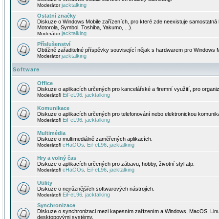
jacktalking
Moderátor
Ostatní značky
Diskuze o Windows Mobile zařízeních, pro které zde neexistuje samostatná 
Motorola, Symbol, Toshiba, Yakumo, ...).
jacktalking
Moderátor
Příslušenství
Obtížně zařaditelné příspěvky související nějak s hardwarem pro Windows M
jacktalking
Moderátor
Software
Office
Diskuze o aplikacích určených pro kancelářské a firemní využití, pro organiz
EiFeL96
jacktalking
Moderátoři
,
Komunikace
Diskuze o aplikacích určených pro telefonování nebo elektronickou komunika
EiFeL96
jacktalking
Moderátoři
,
Multimédia
Diskuze o multimediálně zaměřených aplikacích.
cHaOOs
EiFeL96
jacktalking
Moderátoři
,
,
Hry a volný čas
Diskuze o aplikacích určených pro zábavu, hobby, životní styl atp.
cHaOOs
EiFeL96
jacktalking
Moderátoři
,
,
Utility
Diskuze o nejrůznějších softwarových nástrojích.
EiFeL96
jacktalking
Moderátoři
,
Synchronizace
Diskuze o synchronizaci mezi kapesním zařízením a Windows, MacOS, Linux
desktopovými systémy.