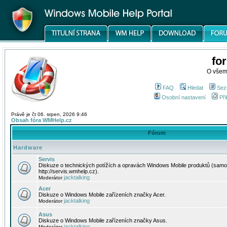
fo
O všem
FAQ
Hledat
Sez
Osobní nastavení
Při
Právě je čt 06. srpen, 2026 9:46
Obsah fóra WMHelp.cz
Fórum
Hardware
Servis
Diskuze o technických potížích a opravách Windows Mobile produktů (samo
http://servis.wmhelp.cz).
jacktalking
Moderátor
Acer
Diskuze o Windows Mobile zařízeních značky Acer.
jacktalking
Moderátor
Asus
Diskuze o Windows Mobile zařízeních značky Asus.
jacktalking
Moderátor