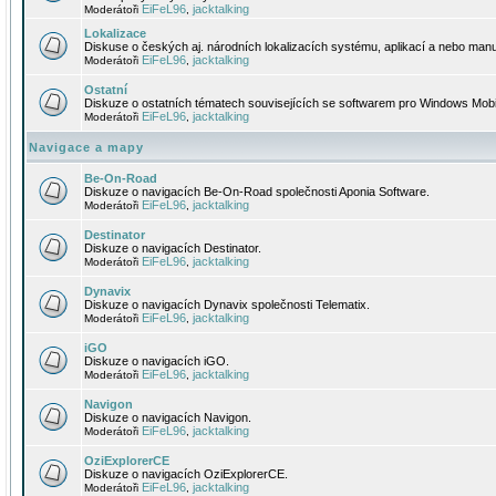
EiFeL96
jacktalking
Moderátoři
,
Lokalizace
Diskuse o českých aj. národních lokalizacích systému, aplikací a nebo manu
EiFeL96
jacktalking
Moderátoři
,
Ostatní
Diskuze o ostatních tématech souvisejících se softwarem pro Windows Mobi
EiFeL96
jacktalking
Moderátoři
,
Navigace a mapy
Be-On-Road
Diskuze o navigacích Be-On-Road společnosti Aponia Software.
EiFeL96
jacktalking
Moderátoři
,
Destinator
Diskuze o navigacích Destinator.
EiFeL96
jacktalking
Moderátoři
,
Dynavix
Diskuze o navigacích Dynavix společnosti Telematix.
EiFeL96
jacktalking
Moderátoři
,
iGO
Diskuze o navigacích iGO.
EiFeL96
jacktalking
Moderátoři
,
Navigon
Diskuze o navigacích Navigon.
EiFeL96
jacktalking
Moderátoři
,
OziExplorerCE
Diskuze o navigacích OziExplorerCE.
EiFeL96
jacktalking
Moderátoři
,