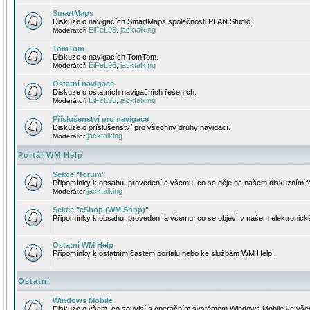
SmartMaps
Diskuze o navigacích SmartMaps společnosti PLAN Studio.
EiFeL96
jacktalking
Moderátoři
,
TomTom
Diskuze o navigacích TomTom.
EiFeL96
jacktalking
Moderátoři
,
Ostatní navigace
Diskuze o ostatních navigačních řešeních.
EiFeL96
jacktalking
Moderátoři
,
Příslušenství pro navigace
Diskuze o příslušenství pro všechny druhy navigací.
jacktalking
Moderátor
Portál WM Help
Sekce "forum"
Připomínky k obsahu, provedení a všemu, co se děje na našem diskuzním f
jacktalking
Moderátor
Sekce "eShop (WM Shop)"
Připomínky k obsahu, provedení a všemu, co se objeví v našem elektronic
Ostatní WM Help
Připomínky k ostatním částem portálu nebo ke službám WM Help.
Ostatní
Windows Mobile
Diskuze o všem, co souvisí s operačním systémem Windows Mobile ve všec