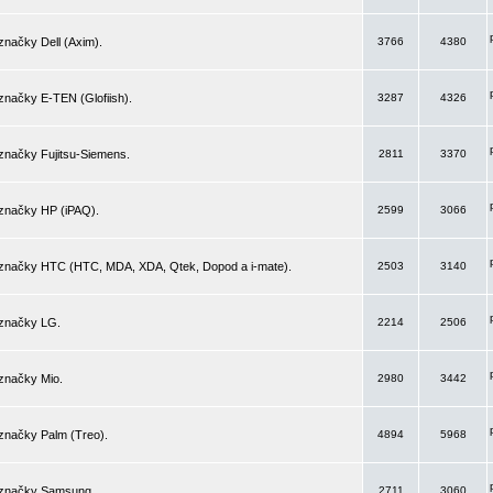
značky Dell (Axim).
3766
4380
značky E-TEN (Glofiish).
3287
4326
značky Fujitsu-Siemens.
2811
3370
 značky HP (iPAQ).
2599
3066
 značky HTC (HTC, MDA, XDA, Qtek, Dopod a i-mate).
2503
3140
 značky LG.
2214
2506
značky Mio.
2980
3442
značky Palm (Treo).
4894
5968
 značky Samsung.
2711
3060