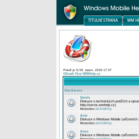
Právě je čt 06. srpen, 2026 17:37
Obsah fóra WMHelp.cz
Hardware
Servis
Diskuze o technických potížích a opr
http://servis.wmhelp.cz).
jacktalking
Moderátor
Acer
Diskuze o Windows Mobile zařízeních 
jacktalking
Moderátor
Asus
Diskuze o Windows Mobile zařízeních
jacktalking
Moderátor