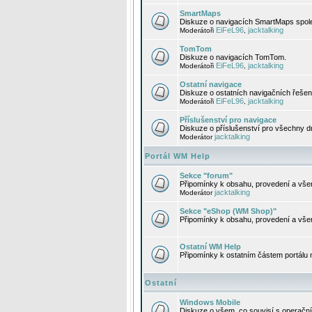
SmartMaps
Diskuze o navigacích SmartMaps spole
EiFeL96
jacktalking
Moderátoři
,
TomTom
Diskuze o navigacích TomTom.
EiFeL96
jacktalking
Moderátoři
,
Ostatní navigace
Diskuze o ostatních navigačních řešen
EiFeL96
jacktalking
Moderátoři
,
Příslušenství pro navigace
Diskuze o příslušenství pro všechny d
jacktalking
Moderátor
Portál WM Help
Sekce "forum"
Připomínky k obsahu, provedení a vše
jacktalking
Moderátor
Sekce "eShop (WM Shop)"
Připomínky k obsahu, provedení a vše
Ostatní WM Help
Připomínky k ostatním částem portálu
Ostatní
Windows Mobile
Diskuze o všem, co souvisí s operačn