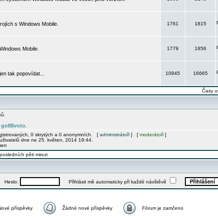
rojích s Windows Mobile.
1761
1815
 Windows Mobile.
1779
1856
 jen tak popovídat...
10945
16665
Časy u
ků.
go88voto
e
.
egistrovaných, 0 skrytých a 0 anonymních. [
administrátoři
] [
moderátoři
]
uživatelů dne ne 25. květen, 2014 19:44.
men
posledních pěti minut
Heslo:
Přihlásit mě automaticky při každé návštěvě
Nové příspěvky
Žádné nové příspěvky
Fórum je zamčeno