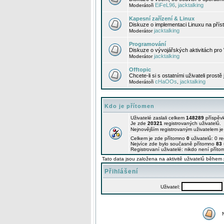
EiFeL96
jacktalking
Moderátoři
,
Kapesní zařízení & Linux
Diskuze o implementaci Linuxu na příst
jacktalking
Moderátor
Programování
Diskuze o vývojářských aktivitách pro
jacktalking
Moderátor
Offtopic
Chcete-li si s ostatními uživateli prostě
cHaOOs
jacktalking
Moderátoři
,
Kdo je přítomen
Uživatelé zaslali celkem
148289
příspěv
Je zde
20321
registrovaných uživatelů.
Nejnovějším registrovaným uživatelem j
Celkem je zde přítomno
0
uživatelů: 0 r
Nejvíce zde bylo současně přítomno
83
Registrovaní uživatelé: nikdo není příto
Tato data jsou založena na aktivitě uživatelů během 
Přihlášení
Uživatel: