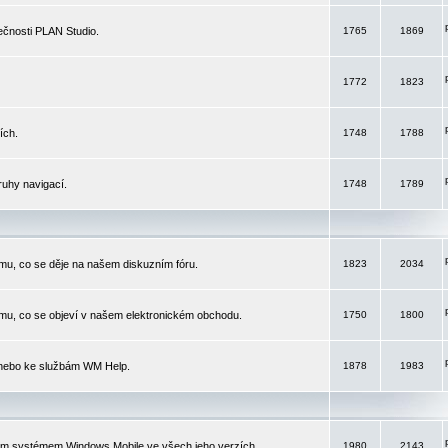
čnosti PLAN Studio.
1765
1869
1772
1823
ích.
1748
1788
ruhy navigací.
1748
1789
mu, co se děje na našem diskuzním fóru.
1823
2034
mu, co se objeví v našem elektronickém obchodu.
1750
1800
 nebo ke službám WM Help.
1878
1983
ím systémem Windows Mobile ve všech jeho verzích.
1980
2143