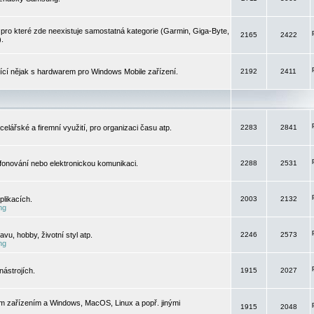
pro které zde neexistuje samostatná kategorie (Garmin, Giga-Byte,
2165
2422
).
jící nějak s hardwarem pro Windows Mobile zařízení.
2192
2411
elářské a firemní využití, pro organizaci času atp.
2283
2841
efonování nebo elektronickou komunikaci.
2288
2531
likacích.
2003
2132
ng
vu, hobby, životní styl atp.
2246
2573
ng
ástrojích.
1915
2027
m zařízením a Windows, MacOS, Linux a popř. jinými
1915
2048