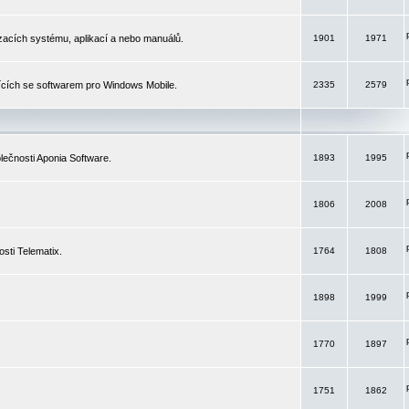
izacích systému, aplikací a nebo manuálů.
1901
1971
ících se softwarem pro Windows Mobile.
2335
2579
ečnosti Aponia Software.
1893
1995
1806
2008
sti Telematix.
1764
1808
1898
1999
1770
1897
1751
1862