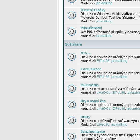
jacktalking
Moderátor
Ostatní značky
Diskuze o Windows Mobile zařízeních, 
Motorola, Symbol, Toshiba, Yakumo, ...
jacktalking
Moderátor
Příslušenství
Obtížně zařaditelné příspěvky souvise
jacktalking
Moderátor
Software
Office
Diskuze o aplikacích určených pro kanc
EiFeL96
jacktalking
Moderátoři
,
Komunikace
Diskuze o aplikacích určených pro tel
EiFeL96
jacktalking
Moderátoři
,
Multimédia
Diskuze o multimediálně zaměřených ap
cHaOOs
EiFeL96
jacktalki
Moderátoři
,
,
Hry a volný čas
Diskuze o aplikacích určených pro zába
cHaOOs
EiFeL96
jacktalki
Moderátoři
,
,
Utility
Diskuze o nejrůznějších softwarových n
EiFeL96
jacktalking
Moderátoři
,
Synchronizace
Diskuze o synchronizaci mezi kapesní
desktopovými systémy.