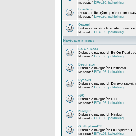
EiFeL96
jacktalking
Moderátoři
,
Lokalizace
Diskuse o českých aj. národních lokal
EiFeL96
jacktalking
Moderátoři
,
Ostatní
Diskuze o ostatních tématech souvisej
EiFeL96
jacktalking
Moderátoři
,
Navigace a mapy
Be-On-Road
Diskuze o navigacích Be-On-Road spol
EiFeL96
jacktalking
Moderátoři
,
Destinator
Diskuze o navigacích Destinator.
EiFeL96
jacktalking
Moderátoři
,
Dynavix
Diskuze o navigacích Dynavix společno
EiFeL96
jacktalking
Moderátoři
,
iGO
Diskuze o navigacích iGO.
EiFeL96
jacktalking
Moderátoři
,
Navigon
Diskuze o navigacích Navigon.
EiFeL96
jacktalking
Moderátoři
,
OziExplorerCE
Diskuze o navigacích OziExplorerCE.
EiFeL96
jacktalking
Moderátoři
,