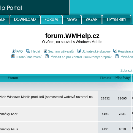
forum.WMHelp.cz
O všem, co souvisí s Windows Mobile
FAQ
Hledat
Seznam uživatelů
Uživatelské skupiny
Registrac
Osobní nastavení
Přihlásit se pro kontrolu soukromých zpráv
Přihlášen
Zobrazit
Fórum
Témata
Příspěvky
avách Windows Mobile produktů (samostatné webové rozhraní na
22932
31695
značky Acer.
6451
7831
 značky Asus.
4191
4818