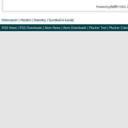
phpBB
Powered by
© 2001, 
Webmaster
|
Hledání
|
Statistiky
|
Syndikační kanály
RSS News
|
RSS Downloads
|
Atom News
|
Atom Downloads
|
Plucker Text
|
Plucker Color