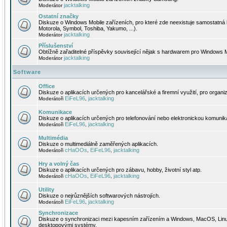
jacktalking
Moderátor
Ostatní značky
Diskuze o Windows Mobile zařízeních, pro které zde neexistuje samostatná 
Motorola, Symbol, Toshiba, Yakumo, ...).
jacktalking
Moderátor
Příslušenství
Obtížně zařaditelné příspěvky související nějak s hardwarem pro Windows M
jacktalking
Moderátor
Software
Office
Diskuze o aplikacích určených pro kancelářské a firemní využití, pro organiz
EiFeL96
jacktalking
Moderátoři
,
Komunikace
Diskuze o aplikacích určených pro telefonování nebo elektronickou komunika
EiFeL96
jacktalking
Moderátoři
,
Multimédia
Diskuze o multimediálně zaměřených aplikacích.
cHaOOs
EiFeL96
jacktalking
Moderátoři
,
,
Hry a volný čas
Diskuze o aplikacích určených pro zábavu, hobby, životní styl atp.
cHaOOs
EiFeL96
jacktalking
Moderátoři
,
,
Utility
Diskuze o nejrůznějších softwarových nástrojích.
EiFeL96
jacktalking
Moderátoři
,
Synchronizace
Diskuze o synchronizaci mezi kapesním zařízením a Windows, MacOS, Linux
desktopovými systémy.