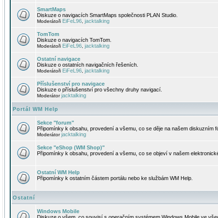
SmartMaps
Diskuze o navigacích SmartMaps společnosti PLAN Studio.
EiFeL96
jacktalking
Moderátoři
,
TomTom
Diskuze o navigacích TomTom.
EiFeL96
jacktalking
Moderátoři
,
Ostatní navigace
Diskuze o ostatních navigačních řešeních.
EiFeL96
jacktalking
Moderátoři
,
Příslušenství pro navigace
Diskuze o příslušenství pro všechny druhy navigací.
jacktalking
Moderátor
Portál WM Help
Sekce "forum"
Připomínky k obsahu, provedení a všemu, co se děje na našem diskuzním f
jacktalking
Moderátor
Sekce "eShop (WM Shop)"
Připomínky k obsahu, provedení a všemu, co se objeví v našem elektronic
Ostatní WM Help
Připomínky k ostatním částem portálu nebo ke službám WM Help.
Ostatní
Windows Mobile
Diskuze o všem, co souvisí s operačním systémem Windows Mobile ve všec