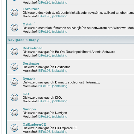
EiFeL96
jacktalking
Moderátoři
,
Lokalizace
Diskuse o českých aj. národních lokalizacích systému, aplikací a nebo manu
EiFeL96
jacktalking
Moderátoři
,
Ostatní
Diskuze o ostatních tématech souvisejících se softwarem pro Windows Mobi
EiFeL96
jacktalking
Moderátoři
,
Navigace a mapy
Be-On-Road
Diskuze o navigacích Be-On-Road společnosti Aponia Software.
EiFeL96
jacktalking
Moderátoři
,
Destinator
Diskuze o navigacích Destinator.
EiFeL96
jacktalking
Moderátoři
,
Dynavix
Diskuze o navigacích Dynavix společnosti Telematix.
EiFeL96
jacktalking
Moderátoři
,
iGO
Diskuze o navigacích iGO.
EiFeL96
jacktalking
Moderátoři
,
Navigon
Diskuze o navigacích Navigon.
EiFeL96
jacktalking
Moderátoři
,
OziExplorerCE
Diskuze o navigacích OziExplorerCE.
EiFeL96
jacktalking
Moderátoři
,