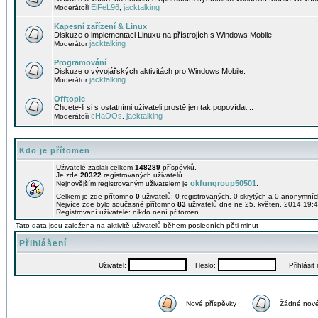
EiFeL96
jacktalking
Moderátoři
,
Kapesní zařízení & Linux
Diskuze o implementaci Linuxu na přístrojích s Windows Mobile.
jacktalking
Moderátor
Programování
Diskuze o vývojářských aktivitách pro Windows Mobile.
jacktalking
Moderátor
Offtopic
Chcete-li si s ostatními uživateli prostě jen tak popovídat...
cHaOOs
jacktalking
Moderátoři
,
Kdo je přítomen
Uživatelé zaslali celkem
148289
příspěvků.
Je zde
20322
registrovaných uživatelů.
okfungroup50501
Nejnovějším registrovaným uživatelem je
.
Celkem je zde přítomno
0
uživatelů: 0 registrovaných, 0 skrytých a 0 anonymní
Nejvíce zde bylo současně přítomno
83
uživatelů dne ne 25. květen, 2014 19:4
Registrovaní uživatelé: nikdo není přítomen
Tato data jsou založena na aktivitě uživatelů během posledních pěti minut
Přihlášení
Uživatel:
Heslo:
Přihlásit m
Nové příspěvky
Žádné nové