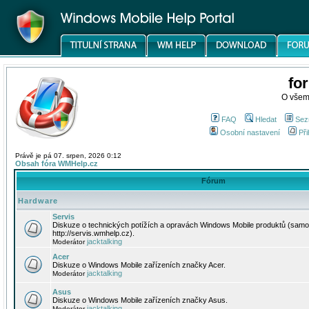
fo
O všem
FAQ
Hledat
Sez
Osobní nastavení
Při
Právě je pá 07. srpen, 2026 0:12
Obsah fóra WMHelp.cz
Fórum
Hardware
Servis
Diskuze o technických potížích a opravách Windows Mobile produktů (samo
http://servis.wmhelp.cz).
jacktalking
Moderátor
Acer
Diskuze o Windows Mobile zařízeních značky Acer.
jacktalking
Moderátor
Asus
Diskuze o Windows Mobile zařízeních značky Asus.
jacktalking
Moderátor