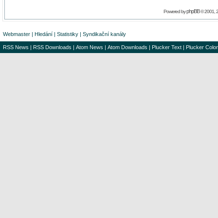
phpBB
Powered by
© 2001, 
Webmaster
|
Hledání
|
Statistiky
|
Syndikační kanály
RSS News
|
RSS Downloads
|
Atom News
|
Atom Downloads
|
Plucker Text
|
Plucker Color