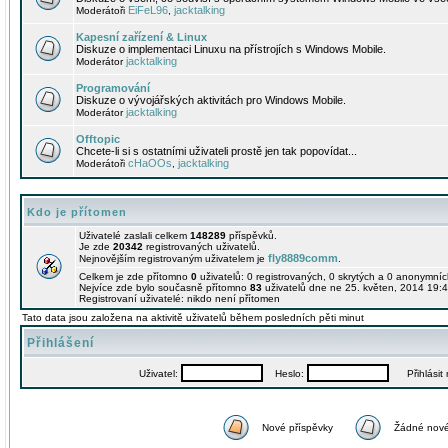
EiFeL96
jacktalking
Moderátoři
,
Kapesní zařízení & Linux
Diskuze o implementaci Linuxu na přístrojích s Windows Mobile.
jacktalking
Moderátor
Programování
Diskuze o vývojářských aktivitách pro Windows Mobile.
jacktalking
Moderátor
Offtopic
Chcete-li si s ostatními uživateli prostě jen tak popovídat...
cHaOOs
jacktalking
Moderátoři
,
Kdo je přítomen
Uživatelé zaslali celkem
148289
příspěvků.
Je zde
20342
registrovaných uživatelů.
fly8889comm
Nejnovějším registrovaným uživatelem je
.
Celkem je zde přítomno
0
uživatelů: 0 registrovaných, 0 skrytých a 0 anonymní
Nejvíce zde bylo současně přítomno
83
uživatelů dne ne 25. květen, 2014 19:4
Registrovaní uživatelé: nikdo není přítomen
Tato data jsou založena na aktivitě uživatelů během posledních pěti minut
Přihlášení
Uživatel:
Heslo:
Přihlásit m
Nové příspěvky
Žádné nové