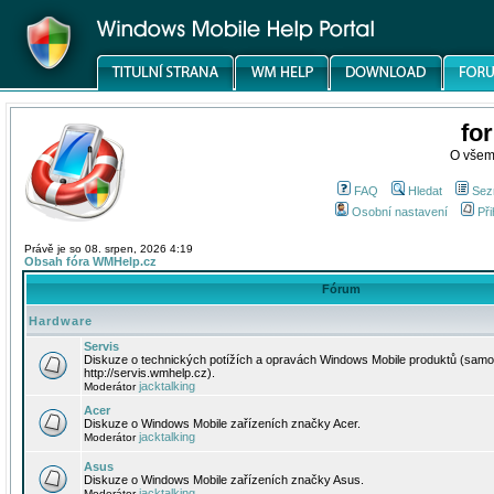
fo
O všem
FAQ
Hledat
Sez
Osobní nastavení
Při
Právě je so 08. srpen, 2026 4:19
Obsah fóra WMHelp.cz
Fórum
Hardware
Servis
Diskuze o technických potížích a opravách Windows Mobile produktů (samo
http://servis.wmhelp.cz).
jacktalking
Moderátor
Acer
Diskuze o Windows Mobile zařízeních značky Acer.
jacktalking
Moderátor
Asus
Diskuze o Windows Mobile zařízeních značky Asus.
jacktalking
Moderátor