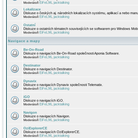
EiFeL96
jacktalking
Moderátoři
,
Lokalizace
Diskuse o českých aj. národních lokalizacích systému, aplikací a nebo manu
EiFeL96
jacktalking
Moderátoři
,
Ostatní
Diskuze o ostatních tématech souvisejících se softwarem pro Windows Mobi
EiFeL96
jacktalking
Moderátoři
,
Navigace a mapy
Be-On-Road
Diskuze o navigacích Be-On-Road společnosti Aponia Software.
EiFeL96
jacktalking
Moderátoři
,
Destinator
Diskuze o navigacích Destinator.
EiFeL96
jacktalking
Moderátoři
,
Dynavix
Diskuze o navigacích Dynavix společnosti Telematix.
EiFeL96
jacktalking
Moderátoři
,
iGO
Diskuze o navigacích iGO.
EiFeL96
jacktalking
Moderátoři
,
Navigon
Diskuze o navigacích Navigon.
EiFeL96
jacktalking
Moderátoři
,
OziExplorerCE
Diskuze o navigacích OziExplorerCE.
EiFeL96
jacktalking
Moderátoři
,