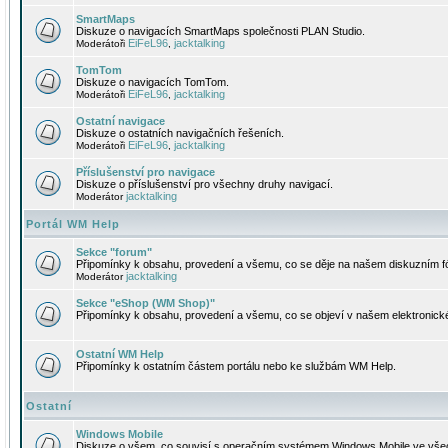
SmartMaps
Diskuze o navigacích SmartMaps společnosti PLAN Studio.
EiFeL96
jacktalking
Moderátoři
,
TomTom
Diskuze o navigacích TomTom.
EiFeL96
jacktalking
Moderátoři
,
Ostatní navigace
Diskuze o ostatních navigačních řešeních.
EiFeL96
jacktalking
Moderátoři
,
Příslušenství pro navigace
Diskuze o příslušenství pro všechny druhy navigací.
jacktalking
Moderátor
Portál WM Help
Sekce "forum"
Připomínky k obsahu, provedení a všemu, co se děje na našem diskuzním f
jacktalking
Moderátor
Sekce "eShop (WM Shop)"
Připomínky k obsahu, provedení a všemu, co se objeví v našem elektronic
Ostatní WM Help
Připomínky k ostatním částem portálu nebo ke službám WM Help.
Ostatní
Windows Mobile
Diskuze o všem, co souvisí s operačním systémem Windows Mobile ve všec