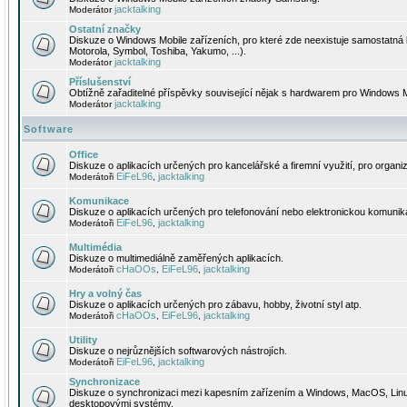
jacktalking
Moderátor
Ostatní značky
Diskuze o Windows Mobile zařízeních, pro které zde neexistuje samostatná 
Motorola, Symbol, Toshiba, Yakumo, ...).
jacktalking
Moderátor
Příslušenství
Obtížně zařaditelné příspěvky související nějak s hardwarem pro Windows M
jacktalking
Moderátor
Software
Office
Diskuze o aplikacích určených pro kancelářské a firemní využití, pro organiz
EiFeL96
jacktalking
Moderátoři
,
Komunikace
Diskuze o aplikacích určených pro telefonování nebo elektronickou komunika
EiFeL96
jacktalking
Moderátoři
,
Multimédia
Diskuze o multimediálně zaměřených aplikacích.
cHaOOs
EiFeL96
jacktalking
Moderátoři
,
,
Hry a volný čas
Diskuze o aplikacích určených pro zábavu, hobby, životní styl atp.
cHaOOs
EiFeL96
jacktalking
Moderátoři
,
,
Utility
Diskuze o nejrůznějších softwarových nástrojích.
EiFeL96
jacktalking
Moderátoři
,
Synchronizace
Diskuze o synchronizaci mezi kapesním zařízením a Windows, MacOS, Linux
desktopovými systémy.