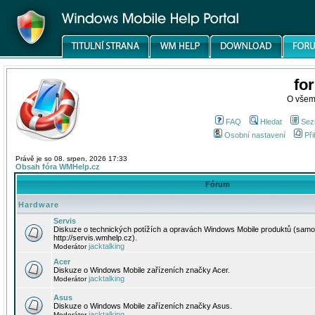
fo
O všem
FAQ
Hledat
Sez
Osobní nastavení
Při
Právě je so 08. srpen, 2026 17:33
Obsah fóra WMHelp.cz
Fórum
Hardware
Servis
Diskuze o technických potížích a opravách Windows Mobile produktů (samo
http://servis.wmhelp.cz).
jacktalking
Moderátor
Acer
Diskuze o Windows Mobile zařízeních značky Acer.
jacktalking
Moderátor
Asus
Diskuze o Windows Mobile zařízeních značky Asus.
jacktalking
Moderátor