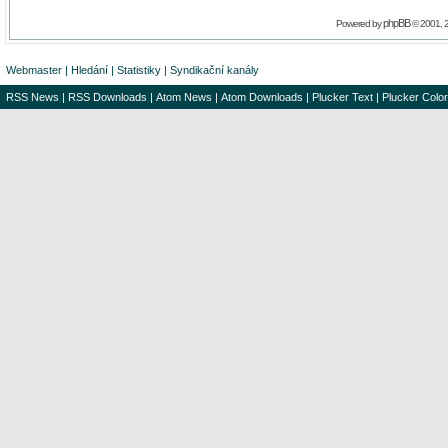
phpBB
Powered by
© 2001, 
Webmaster
|
Hledání
|
Statistiky
|
Syndikační kanály
RSS News
|
RSS Downloads
|
Atom News
|
Atom Downloads
|
Plucker Text
|
Plucker Color