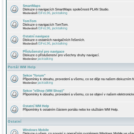
SmartMaps
Diskuze o navigacích SmartMaps společnosti PLAN Studio.
EiFeL96
jacktalking
Moderátoři
,
TomTom
Diskuze o navigacích TomTom.
EiFeL96
jacktalking
Moderátoři
,
Ostatní navigace
Diskuze o ostatních navigačních řešeních.
EiFeL96
jacktalking
Moderátoři
,
Příslušenství pro navigace
Diskuze o příslušenství pro všechny druhy navigací.
jacktalking
Moderátor
Portál WM Help
Sekce "forum"
Připomínky k obsahu, provedení a všemu, co se děje na našem diskuzním f
jacktalking
Moderátor
Sekce "eShop (WM Shop)"
Připomínky k obsahu, provedení a všemu, co se objeví v našem elektronic
Ostatní WM Help
Připomínky k ostatním částem portálu nebo ke službám WM Help.
Ostatní
Windows Mobile
Diskuze o všem, co souvisí s operačním systémem Windows Mobile ve všec