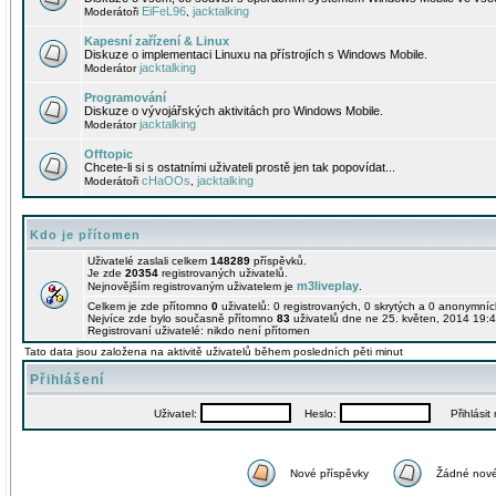
EiFeL96
jacktalking
Moderátoři
,
Kapesní zařízení & Linux
Diskuze o implementaci Linuxu na přístrojích s Windows Mobile.
jacktalking
Moderátor
Programování
Diskuze o vývojářských aktivitách pro Windows Mobile.
jacktalking
Moderátor
Offtopic
Chcete-li si s ostatními uživateli prostě jen tak popovídat...
cHaOOs
jacktalking
Moderátoři
,
Kdo je přítomen
Uživatelé zaslali celkem
148289
příspěvků.
Je zde
20354
registrovaných uživatelů.
m3liveplay
Nejnovějším registrovaným uživatelem je
.
Celkem je zde přítomno
0
uživatelů: 0 registrovaných, 0 skrytých a 0 anonymní
Nejvíce zde bylo současně přítomno
83
uživatelů dne ne 25. květen, 2014 19:4
Registrovaní uživatelé: nikdo není přítomen
Tato data jsou založena na aktivitě uživatelů během posledních pěti minut
Přihlášení
Uživatel:
Heslo:
Přihlásit m
Nové příspěvky
Žádné nové