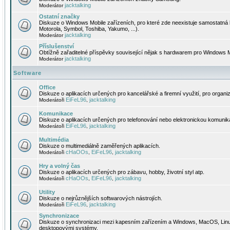
jacktalking
Moderátor
Ostatní značky
Diskuze o Windows Mobile zařízeních, pro které zde neexistuje samostatná 
Motorola, Symbol, Toshiba, Yakumo, ...).
jacktalking
Moderátor
Příslušenství
Obtížně zařaditelné příspěvky související nějak s hardwarem pro Windows M
jacktalking
Moderátor
Software
Office
Diskuze o aplikacích určených pro kancelářské a firemní využití, pro organiz
EiFeL96
jacktalking
Moderátoři
,
Komunikace
Diskuze o aplikacích určených pro telefonování nebo elektronickou komunika
EiFeL96
jacktalking
Moderátoři
,
Multimédia
Diskuze o multimediálně zaměřených aplikacích.
cHaOOs
EiFeL96
jacktalking
Moderátoři
,
,
Hry a volný čas
Diskuze o aplikacích určených pro zábavu, hobby, životní styl atp.
cHaOOs
EiFeL96
jacktalking
Moderátoři
,
,
Utility
Diskuze o nejrůznějších softwarových nástrojích.
EiFeL96
jacktalking
Moderátoři
,
Synchronizace
Diskuze o synchronizaci mezi kapesním zařízením a Windows, MacOS, Linux
desktopovými systémy.