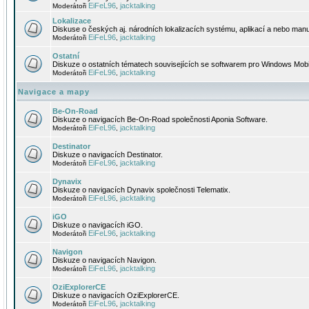
EiFeL96
jacktalking
Moderátoři
,
Lokalizace
Diskuse o českých aj. národních lokalizacích systému, aplikací a nebo manu
EiFeL96
jacktalking
Moderátoři
,
Ostatní
Diskuze o ostatních tématech souvisejících se softwarem pro Windows Mobi
EiFeL96
jacktalking
Moderátoři
,
Navigace a mapy
Be-On-Road
Diskuze o navigacích Be-On-Road společnosti Aponia Software.
EiFeL96
jacktalking
Moderátoři
,
Destinator
Diskuze o navigacích Destinator.
EiFeL96
jacktalking
Moderátoři
,
Dynavix
Diskuze o navigacích Dynavix společnosti Telematix.
EiFeL96
jacktalking
Moderátoři
,
iGO
Diskuze o navigacích iGO.
EiFeL96
jacktalking
Moderátoři
,
Navigon
Diskuze o navigacích Navigon.
EiFeL96
jacktalking
Moderátoři
,
OziExplorerCE
Diskuze o navigacích OziExplorerCE.
EiFeL96
jacktalking
Moderátoři
,