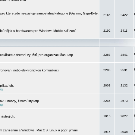
pro které zde neexistuje samostatná kategorie (Garmin, Giga-Byte,
2165
2422
).
jící nějak s hardwarem pro Windows Mobile zařízení.
2192
2411
elářské a firemní využití, pro organizaci času atp.
2283
2841
efonování nebo elektronickou komunikaci.
2288
2531
likacích.
2003
2132
ng
vu, hobby, životní styl atp.
2246
2573
ng
ástrojích.
1915
2027
m zařízením a Windows, MacOS, Linux a popř. jinými
1915
2048