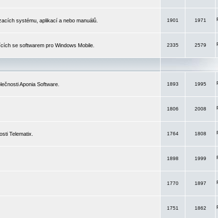
izacích systému, aplikací a nebo manuálů.
1901
1971
ících se softwarem pro Windows Mobile.
2335
2579
ečnosti Aponia Software.
1893
1995
1806
2008
sti Telematix.
1764
1808
1898
1999
1770
1897
1751
1862