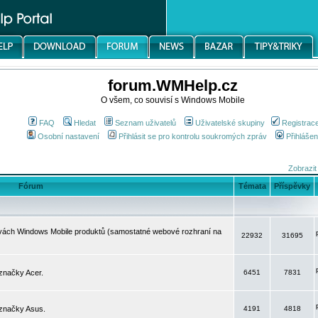
forum.WMHelp.cz
O všem, co souvisí s Windows Mobile
FAQ
Hledat
Seznam uživatelů
Uživatelské skupiny
Registrac
Osobní nastavení
Přihlásit se pro kontrolu soukromých zpráv
Přihlášen
Zobrazit
Fórum
Témata
Příspěvky
avách Windows Mobile produktů (samostatné webové rozhraní na
22932
31695
značky Acer.
6451
7831
 značky Asus.
4191
4818