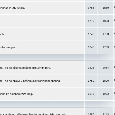
čnosti PLAN Studio.
1765
1869
1772
1823
ích.
1748
1788
ruhy navigací.
1748
1789
mu, co se děje na našem diskuzním fóru.
1823
2034
mu, co se objeví v našem elektronickém obchodu.
1750
1800
 nebo ke službám WM Help.
1878
1983
ím systémem Windows Mobile ve všech jeho verzích.
1980
2143