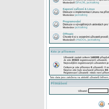
EiFeL96
jacktalking
Moderátoři
,
Kapesní zařízení & Linux
Diskuze o implementaci Linuxu na příst
jacktalking
Moderátor
Programování
Diskuze o vývojářských aktivitách pro
jacktalking
Moderátor
Offtopic
Chcete-li si s ostatními uživateli prostě
cHaOOs
jacktalking
Moderátoři
,
Kdo je přítomen
Uživatelé zaslali celkem
148289
příspěv
Je zde
20322
registrovaných uživatelů.
Nejnovějším registrovaným uživatelem j
Celkem je zde přítomno
0
uživatelů: 0 r
Nejvíce zde bylo současně přítomno
83
Registrovaní uživatelé: nikdo není příto
Tato data jsou založena na aktivitě uživatelů během 
Přihlášení
Uživatel: