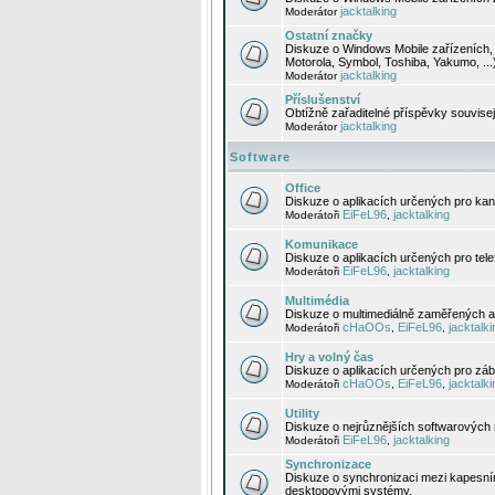
jacktalking
Moderátor
Ostatní značky
Diskuze o Windows Mobile zařízeních, 
Motorola, Symbol, Toshiba, Yakumo, ...
jacktalking
Moderátor
Příslušenství
Obtížně zařaditelné příspěvky souvise
jacktalking
Moderátor
Software
Office
Diskuze o aplikacích určených pro kanc
EiFeL96
jacktalking
Moderátoři
,
Komunikace
Diskuze o aplikacích určených pro tel
EiFeL96
jacktalking
Moderátoři
,
Multimédia
Diskuze o multimediálně zaměřených ap
cHaOOs
EiFeL96
jacktalki
Moderátoři
,
,
Hry a volný čas
Diskuze o aplikacích určených pro zába
cHaOOs
EiFeL96
jacktalki
Moderátoři
,
,
Utility
Diskuze o nejrůznějších softwarových n
EiFeL96
jacktalking
Moderátoři
,
Synchronizace
Diskuze o synchronizaci mezi kapesní
desktopovými systémy.