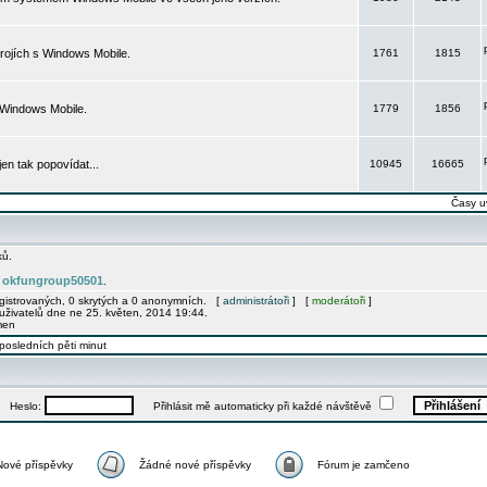
rojích s Windows Mobile.
1761
1815
 Windows Mobile.
1779
1856
 jen tak popovídat...
10945
16665
Časy u
ků.
okfungroup50501
e
.
egistrovaných, 0 skrytých a 0 anonymních. [
administrátoři
] [
moderátoři
]
uživatelů dne ne 25. květen, 2014 19:44.
men
posledních pěti minut
Heslo:
Přihlásit mě automaticky při každé návštěvě
Nové příspěvky
Žádné nové příspěvky
Fórum je zamčeno