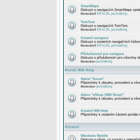
SmartMaps
Diskuze o navigacích SmartMaps spole
EiFeL96
jacktalking
Moderátoři
,
TomTom
Diskuze o navigacích TomTom.
EiFeL96
jacktalking
Moderátoři
,
Ostatní navigace
Diskuze o ostatních navigačních řešen
EiFeL96
jacktalking
Moderátoři
,
Příslušenství pro navigace
Diskuze o příslušenství pro všechny d
jacktalking
Moderátor
Portál WM Help
Sekce "forum"
Připomínky k obsahu, provedení a vše
jacktalking
Moderátor
Sekce "eShop (WM Shop)"
Připomínky k obsahu, provedení a vše
Ostatní WM Help
Připomínky k ostatním částem portálu
Ostatní
Windows Mobile
Diskuze o všem, co souvisí s operačn