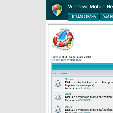
Právě je čt 06. srpen, 2026 20:42
Obsah fóra WMHelp.cz
Hardware
Servis
Diskuze o technických potížích a opr
http://servis.wmhelp.cz).
jacktalking
Moderátor
Acer
Diskuze o Windows Mobile zařízeních 
jacktalking
Moderátor
Asus
Diskuze o Windows Mobile zařízeních
jacktalking
Moderátor