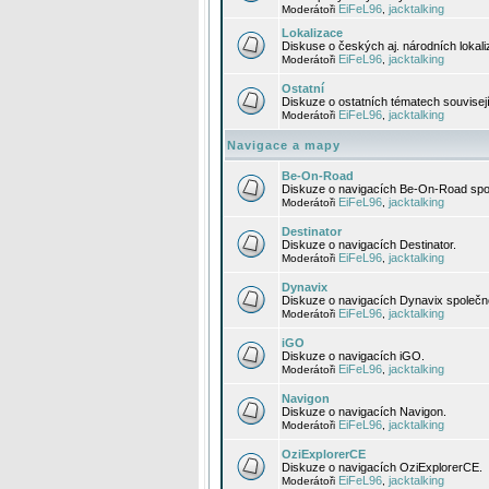
EiFeL96
jacktalking
Moderátoři
,
Lokalizace
Diskuse o českých aj. národních lokal
EiFeL96
jacktalking
Moderátoři
,
Ostatní
Diskuze o ostatních tématech souvisej
EiFeL96
jacktalking
Moderátoři
,
Navigace a mapy
Be-On-Road
Diskuze o navigacích Be-On-Road spol
EiFeL96
jacktalking
Moderátoři
,
Destinator
Diskuze o navigacích Destinator.
EiFeL96
jacktalking
Moderátoři
,
Dynavix
Diskuze o navigacích Dynavix společno
EiFeL96
jacktalking
Moderátoři
,
iGO
Diskuze o navigacích iGO.
EiFeL96
jacktalking
Moderátoři
,
Navigon
Diskuze o navigacích Navigon.
EiFeL96
jacktalking
Moderátoři
,
OziExplorerCE
Diskuze o navigacích OziExplorerCE.
EiFeL96
jacktalking
Moderátoři
,