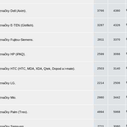
značky Dell (Axim).
3766
4380
značky E-TEN (Glofiish).
3287
4326
značky Fujitsu-Siemens.
2811
3370
 značky HP (iPAQ).
2599
3066
 značky HTC (HTC, MDA, XDA, Qtek, Dopod a i-mate).
2503
3140
 značky LG.
2214
2506
značky Mio.
2980
3442
značky Palm (Treo).
4894
5968
 značky Samsung.
2711
3060