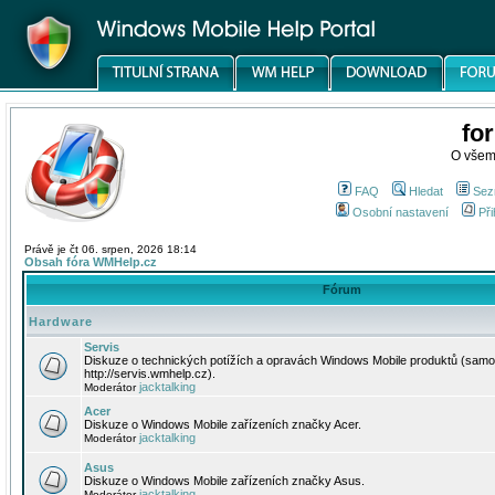
fo
O všem
FAQ
Hledat
Sez
Osobní nastavení
Při
Právě je čt 06. srpen, 2026 18:14
Obsah fóra WMHelp.cz
Fórum
Hardware
Servis
Diskuze o technických potížích a opravách Windows Mobile produktů (samo
http://servis.wmhelp.cz).
jacktalking
Moderátor
Acer
Diskuze o Windows Mobile zařízeních značky Acer.
jacktalking
Moderátor
Asus
Diskuze o Windows Mobile zařízeních značky Asus.
jacktalking
Moderátor