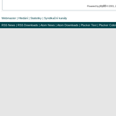
phpBB
Powered by
© 2001, 
Webmaster
|
Hledání
|
Statistiky
|
Syndikační kanály
RSS News
|
RSS Downloads
|
Atom News
|
Atom Downloads
|
Plucker Text
|
Plucker Color