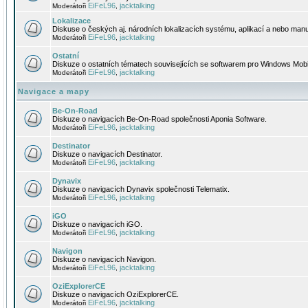
EiFeL96
jacktalking
Moderátoři
,
Lokalizace
Diskuse o českých aj. národních lokalizacích systému, aplikací a nebo manu
EiFeL96
jacktalking
Moderátoři
,
Ostatní
Diskuze o ostatních tématech souvisejících se softwarem pro Windows Mobi
EiFeL96
jacktalking
Moderátoři
,
Navigace a mapy
Be-On-Road
Diskuze o navigacích Be-On-Road společnosti Aponia Software.
EiFeL96
jacktalking
Moderátoři
,
Destinator
Diskuze o navigacích Destinator.
EiFeL96
jacktalking
Moderátoři
,
Dynavix
Diskuze o navigacích Dynavix společnosti Telematix.
EiFeL96
jacktalking
Moderátoři
,
iGO
Diskuze o navigacích iGO.
EiFeL96
jacktalking
Moderátoři
,
Navigon
Diskuze o navigacích Navigon.
EiFeL96
jacktalking
Moderátoři
,
OziExplorerCE
Diskuze o navigacích OziExplorerCE.
EiFeL96
jacktalking
Moderátoři
,