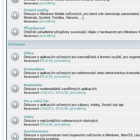
jacktalking
Moderátor
Ostatní značky
Diskuze o Windows Mobile zařízeních, pro které zde neexistuje samostatná 
Motorola, Symbol, Toshiba, Yakumo, ...).
jacktalking
Moderátor
Příslušenství
Obtížně zařaditelné příspěvky související nějak s hardwarem pro Windows M
jacktalking
Moderátor
Software
Office
Diskuze o aplikacích určených pro kancelářské a firemní využití, pro organiz
EiFeL96
jacktalking
Moderátoři
,
Komunikace
Diskuze o aplikacích určených pro telefonování nebo elektronickou komunika
EiFeL96
jacktalking
Moderátoři
,
Multimédia
Diskuze o multimediálně zaměřených aplikacích.
cHaOOs
EiFeL96
jacktalking
Moderátoři
,
,
Hry a volný čas
Diskuze o aplikacích určených pro zábavu, hobby, životní styl atp.
cHaOOs
EiFeL96
jacktalking
Moderátoři
,
,
Utility
Diskuze o nejrůznějších softwarových nástrojích.
EiFeL96
jacktalking
Moderátoři
,
Synchronizace
Diskuze o synchronizaci mezi kapesním zařízením a Windows, MacOS, Linux
desktopovými systémy.