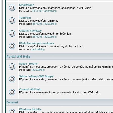
SmartMaps
Diskuze o navigacích SmartMaps společnosti PLAN Studio.
EiFeL96
jacktalking
Moderátoři
,
TomTom
Diskuze o navigacích TomTom.
EiFeL96
jacktalking
Moderátoři
,
Ostatní navigace
Diskuze o ostatních navigačních řešeních.
EiFeL96
jacktalking
Moderátoři
,
Příslušenství pro navigace
Diskuze o příslušenství pro všechny druhy navigací.
jacktalking
Moderátor
Portál WM Help
Sekce "forum"
Připomínky k obsahu, provedení a všemu, co se děje na našem diskuzním f
jacktalking
Moderátor
Sekce "eShop (WM Shop)"
Připomínky k obsahu, provedení a všemu, co se objeví v našem elektronic
Ostatní WM Help
Připomínky k ostatním částem portálu nebo ke službám WM Help.
Ostatní
Windows Mobile
Diskuze o všem, co souvisí s operačním systémem Windows Mobile ve všec