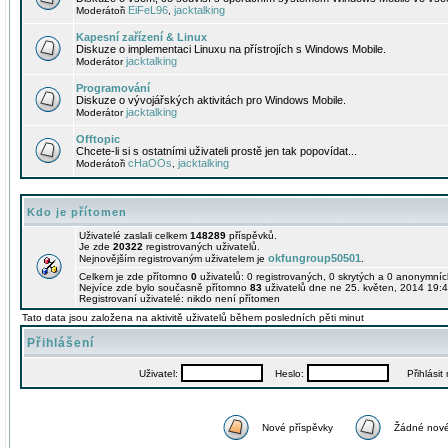
EiFeL96
jacktalking
Moderátoři
,
Kapesní zařízení & Linux
Diskuze o implementaci Linuxu na přístrojích s Windows Mobile.
jacktalking
Moderátor
Programování
Diskuze o vývojářských aktivitách pro Windows Mobile.
jacktalking
Moderátor
Offtopic
Chcete-li si s ostatními uživateli prostě jen tak popovídat...
cHaOOs
jacktalking
Moderátoři
,
Kdo je přítomen
Uživatelé zaslali celkem
148289
příspěvků.
Je zde
20322
registrovaných uživatelů.
okfungroup50501
Nejnovějším registrovaným uživatelem je
.
Celkem je zde přítomno
0
uživatelů: 0 registrovaných, 0 skrytých a 0 anonymní
Nejvíce zde bylo současně přítomno
83
uživatelů dne ne 25. květen, 2014 19:4
Registrovaní uživatelé: nikdo není přítomen
Tato data jsou založena na aktivitě uživatelů během posledních pěti minut
Přihlášení
Uživatel:
Heslo:
Přihlásit m
Nové příspěvky
Žádné nové