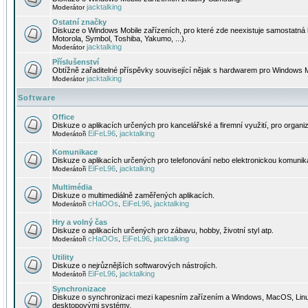
jacktalking
Moderátor
Ostatní značky
Diskuze o Windows Mobile zařízeních, pro které zde neexistuje samostatná 
Motorola, Symbol, Toshiba, Yakumo, ...).
jacktalking
Moderátor
Příslušenství
Obtížně zařaditelné příspěvky související nějak s hardwarem pro Windows M
jacktalking
Moderátor
Software
Office
Diskuze o aplikacích určených pro kancelářské a firemní využití, pro organiz
EiFeL96
jacktalking
Moderátoři
,
Komunikace
Diskuze o aplikacích určených pro telefonování nebo elektronickou komunika
EiFeL96
jacktalking
Moderátoři
,
Multimédia
Diskuze o multimediálně zaměřených aplikacích.
cHaOOs
EiFeL96
jacktalking
Moderátoři
,
,
Hry a volný čas
Diskuze o aplikacích určených pro zábavu, hobby, životní styl atp.
cHaOOs
EiFeL96
jacktalking
Moderátoři
,
,
Utility
Diskuze o nejrůznějších softwarových nástrojích.
EiFeL96
jacktalking
Moderátoři
,
Synchronizace
Diskuze o synchronizaci mezi kapesním zařízením a Windows, MacOS, Linux
desktopovými systémy.