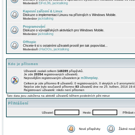
EiFeL96
jacktalking
Moderátoři
,
Kapesní zařízení & Linux
Diskuze o implementaci Linuxu na přístrojích s Windows Mobile.
jacktalking
Moderátor
Programování
Diskuze o vývojářských aktivitách pro Windows Mobile.
jacktalking
Moderátor
Offtopic
Chcete-li si s ostatními uživateli prostě jen tak popovídat...
cHaOOs
jacktalking
Moderátoři
,
Kdo je přítomen
Uživatelé zaslali celkem
148289
příspěvků.
Je zde
20354
registrovaných uživatelů.
m3liveplay
Nejnovějším registrovaným uživatelem je
.
Celkem je zde přítomno
0
uživatelů: 0 registrovaných, 0 skrytých a 0 anonymní
Nejvíce zde bylo současně přítomno
83
uživatelů dne ne 25. květen, 2014 19:4
Registrovaní uživatelé: nikdo není přítomen
Tato data jsou založena na aktivitě uživatelů během posledních pěti minut
Přihlášení
Uživatel:
Heslo:
Přihlásit m
Nové příspěvky
Žádné nové