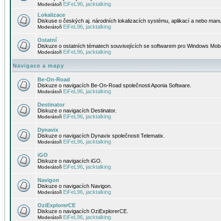
EiFeL96
jacktalking
Moderátoři
,
Lokalizace
Diskuse o českých aj. národních lokalizacích systému, aplikací a nebo manu
EiFeL96
jacktalking
Moderátoři
,
Ostatní
Diskuze o ostatních tématech souvisejících se softwarem pro Windows Mobi
EiFeL96
jacktalking
Moderátoři
,
Navigace a mapy
Be-On-Road
Diskuze o navigacích Be-On-Road společnosti Aponia Software.
EiFeL96
jacktalking
Moderátoři
,
Destinator
Diskuze o navigacích Destinator.
EiFeL96
jacktalking
Moderátoři
,
Dynavix
Diskuze o navigacích Dynavix společnosti Telematix.
EiFeL96
jacktalking
Moderátoři
,
iGO
Diskuze o navigacích iGO.
EiFeL96
jacktalking
Moderátoři
,
Navigon
Diskuze o navigacích Navigon.
EiFeL96
jacktalking
Moderátoři
,
OziExplorerCE
Diskuze o navigacích OziExplorerCE.
EiFeL96
jacktalking
Moderátoři
,