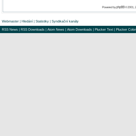
phpBB
Powered by
© 2001, 
Webmaster
|
Hledání
|
Statistiky
|
Syndikační kanály
RSS News
|
RSS Downloads
|
Atom News
|
Atom Downloads
|
Plucker Text
|
Plucker Color