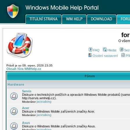
fo
O všem
FAQ
Hledat
Sez
Osobní nastavení
Při
Právě je so 08. srpen, 2026 23:35
Obsah fóra WMHelp.cz
Fórum
Hardware
Servis
Diskuze o technických potížích a opravách Windows Mobile produktů (samo
http://servis.wmhelp.cz).
jacktalking
Moderátor
Acer
Diskuze o Windows Mobile zařízeních značky Acer.
jacktalking
Moderátor
Asus
Diskuze o Windows Mobile zařízeních značky Asus.
jacktalking
Moderátor