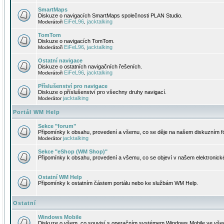
SmartMaps
Diskuze o navigacích SmartMaps společnosti PLAN Studio.
EiFeL96
jacktalking
Moderátoři
,
TomTom
Diskuze o navigacích TomTom.
EiFeL96
jacktalking
Moderátoři
,
Ostatní navigace
Diskuze o ostatních navigačních řešeních.
EiFeL96
jacktalking
Moderátoři
,
Příslušenství pro navigace
Diskuze o příslušenství pro všechny druhy navigací.
jacktalking
Moderátor
Portál WM Help
Sekce "forum"
Připomínky k obsahu, provedení a všemu, co se děje na našem diskuzním f
jacktalking
Moderátor
Sekce "eShop (WM Shop)"
Připomínky k obsahu, provedení a všemu, co se objeví v našem elektronic
Ostatní WM Help
Připomínky k ostatním částem portálu nebo ke službám WM Help.
Ostatní
Windows Mobile
Diskuze o všem, co souvisí s operačním systémem Windows Mobile ve všec