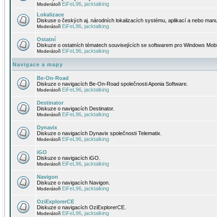
EiFeL96
jacktalking
Moderátoři
,
Lokalizace
Diskuse o českých aj. národních lokalizacích systému, aplikací a nebo manu
EiFeL96
jacktalking
Moderátoři
,
Ostatní
Diskuze o ostatních tématech souvisejících se softwarem pro Windows Mobi
EiFeL96
jacktalking
Moderátoři
,
Navigace a mapy
Be-On-Road
Diskuze o navigacích Be-On-Road společnosti Aponia Software.
EiFeL96
jacktalking
Moderátoři
,
Destinator
Diskuze o navigacích Destinator.
EiFeL96
jacktalking
Moderátoři
,
Dynavix
Diskuze o navigacích Dynavix společnosti Telematix.
EiFeL96
jacktalking
Moderátoři
,
iGO
Diskuze o navigacích iGO.
EiFeL96
jacktalking
Moderátoři
,
Navigon
Diskuze o navigacích Navigon.
EiFeL96
jacktalking
Moderátoři
,
OziExplorerCE
Diskuze o navigacích OziExplorerCE.
EiFeL96
jacktalking
Moderátoři
,