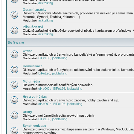
jacktalking
Moderátor
Ostatní značky
Diskuze o Windows Mobile zařízeních, pro které zde neexistuje samostatná 
Motorola, Symbol, Toshiba, Yakumo, ...).
jacktalking
Moderátor
Příslušenství
Obtížně zařaditelné příspěvky související nějak s hardwarem pro Windows M
jacktalking
Moderátor
Software
Office
Diskuze o aplikacích určených pro kancelářské a firemní využití, pro organiz
EiFeL96
jacktalking
Moderátoři
,
Komunikace
Diskuze o aplikacích určených pro telefonování nebo elektronickou komunika
EiFeL96
jacktalking
Moderátoři
,
Multimédia
Diskuze o multimediálně zaměřených aplikacích.
cHaOOs
EiFeL96
jacktalking
Moderátoři
,
,
Hry a volný čas
Diskuze o aplikacích určených pro zábavu, hobby, životní styl atp.
cHaOOs
EiFeL96
jacktalking
Moderátoři
,
,
Utility
Diskuze o nejrůznějších softwarových nástrojích.
EiFeL96
jacktalking
Moderátoři
,
Synchronizace
Diskuze o synchronizaci mezi kapesním zařízením a Windows, MacOS, Linux
desktopovými systémy.