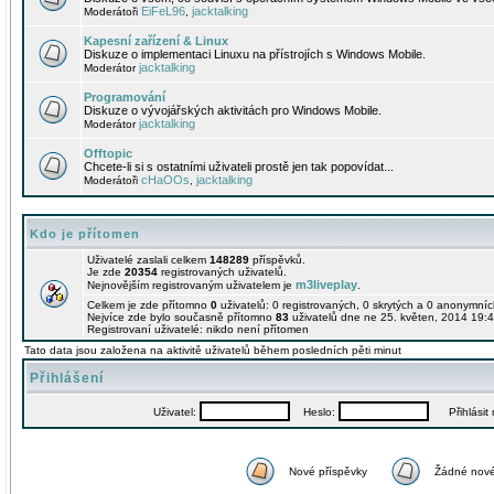
EiFeL96
jacktalking
Moderátoři
,
Kapesní zařízení & Linux
Diskuze o implementaci Linuxu na přístrojích s Windows Mobile.
jacktalking
Moderátor
Programování
Diskuze o vývojářských aktivitách pro Windows Mobile.
jacktalking
Moderátor
Offtopic
Chcete-li si s ostatními uživateli prostě jen tak popovídat...
cHaOOs
jacktalking
Moderátoři
,
Kdo je přítomen
Uživatelé zaslali celkem
148289
příspěvků.
Je zde
20354
registrovaných uživatelů.
m3liveplay
Nejnovějším registrovaným uživatelem je
.
Celkem je zde přítomno
0
uživatelů: 0 registrovaných, 0 skrytých a 0 anonymní
Nejvíce zde bylo současně přítomno
83
uživatelů dne ne 25. květen, 2014 19:4
Registrovaní uživatelé: nikdo není přítomen
Tato data jsou založena na aktivitě uživatelů během posledních pěti minut
Přihlášení
Uživatel:
Heslo:
Přihlásit m
Nové příspěvky
Žádné nové