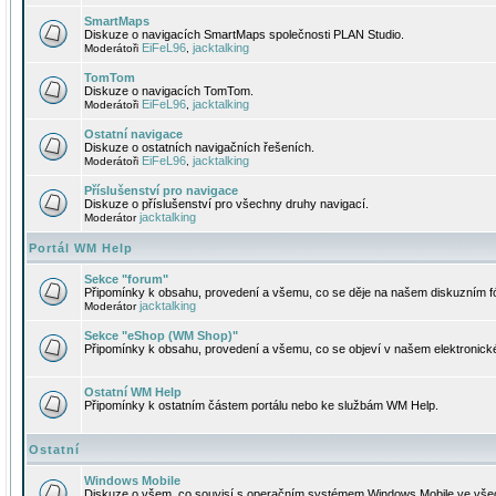
SmartMaps
Diskuze o navigacích SmartMaps společnosti PLAN Studio.
EiFeL96
jacktalking
Moderátoři
,
TomTom
Diskuze o navigacích TomTom.
EiFeL96
jacktalking
Moderátoři
,
Ostatní navigace
Diskuze o ostatních navigačních řešeních.
EiFeL96
jacktalking
Moderátoři
,
Příslušenství pro navigace
Diskuze o příslušenství pro všechny druhy navigací.
jacktalking
Moderátor
Portál WM Help
Sekce "forum"
Připomínky k obsahu, provedení a všemu, co se děje na našem diskuzním f
jacktalking
Moderátor
Sekce "eShop (WM Shop)"
Připomínky k obsahu, provedení a všemu, co se objeví v našem elektronic
Ostatní WM Help
Připomínky k ostatním částem portálu nebo ke službám WM Help.
Ostatní
Windows Mobile
Diskuze o všem, co souvisí s operačním systémem Windows Mobile ve všec