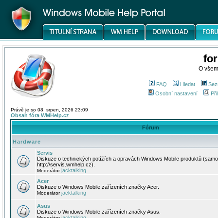
fo
O všem
FAQ
Hledat
Sez
Osobní nastavení
Při
Právě je so 08. srpen, 2026 23:09
Obsah fóra WMHelp.cz
Fórum
Hardware
Servis
Diskuze o technických potížích a opravách Windows Mobile produktů (samo
http://servis.wmhelp.cz).
jacktalking
Moderátor
Acer
Diskuze o Windows Mobile zařízeních značky Acer.
jacktalking
Moderátor
Asus
Diskuze o Windows Mobile zařízeních značky Asus.
jacktalking
Moderátor