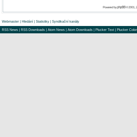
phpBB
Powered by
© 2001, 
Webmaster
|
Hledání
|
Statistiky
|
Syndikační kanály
RSS News
|
RSS Downloads
|
Atom News
|
Atom Downloads
|
Plucker Text
|
Plucker Color