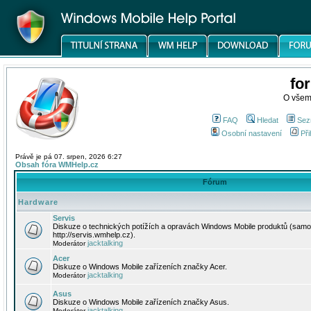
fo
O všem
FAQ
Hledat
Sez
Osobní nastavení
Při
Právě je pá 07. srpen, 2026 6:27
Obsah fóra WMHelp.cz
Fórum
Hardware
Servis
Diskuze o technických potížích a opravách Windows Mobile produktů (samo
http://servis.wmhelp.cz).
jacktalking
Moderátor
Acer
Diskuze o Windows Mobile zařízeních značky Acer.
jacktalking
Moderátor
Asus
Diskuze o Windows Mobile zařízeních značky Asus.
jacktalking
Moderátor