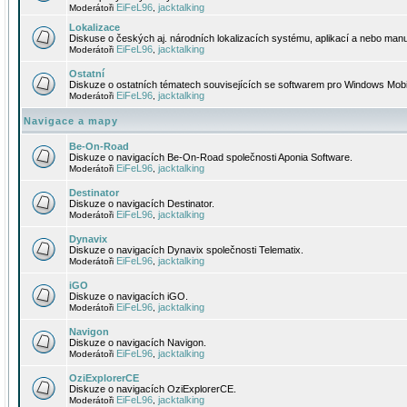
EiFeL96
jacktalking
Moderátoři
,
Lokalizace
Diskuse o českých aj. národních lokalizacích systému, aplikací a nebo manu
EiFeL96
jacktalking
Moderátoři
,
Ostatní
Diskuze o ostatních tématech souvisejících se softwarem pro Windows Mobi
EiFeL96
jacktalking
Moderátoři
,
Navigace a mapy
Be-On-Road
Diskuze o navigacích Be-On-Road společnosti Aponia Software.
EiFeL96
jacktalking
Moderátoři
,
Destinator
Diskuze o navigacích Destinator.
EiFeL96
jacktalking
Moderátoři
,
Dynavix
Diskuze o navigacích Dynavix společnosti Telematix.
EiFeL96
jacktalking
Moderátoři
,
iGO
Diskuze o navigacích iGO.
EiFeL96
jacktalking
Moderátoři
,
Navigon
Diskuze o navigacích Navigon.
EiFeL96
jacktalking
Moderátoři
,
OziExplorerCE
Diskuze o navigacích OziExplorerCE.
EiFeL96
jacktalking
Moderátoři
,