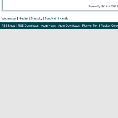
phpBB
Powered by
© 2001, 
Webmaster
|
Hledání
|
Statistiky
|
Syndikační kanály
RSS News
|
RSS Downloads
|
Atom News
|
Atom Downloads
|
Plucker Text
|
Plucker Color