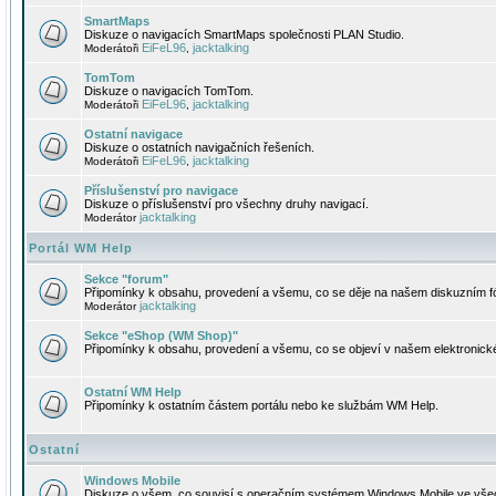
SmartMaps
Diskuze o navigacích SmartMaps společnosti PLAN Studio.
EiFeL96
jacktalking
Moderátoři
,
TomTom
Diskuze o navigacích TomTom.
EiFeL96
jacktalking
Moderátoři
,
Ostatní navigace
Diskuze o ostatních navigačních řešeních.
EiFeL96
jacktalking
Moderátoři
,
Příslušenství pro navigace
Diskuze o příslušenství pro všechny druhy navigací.
jacktalking
Moderátor
Portál WM Help
Sekce "forum"
Připomínky k obsahu, provedení a všemu, co se děje na našem diskuzním f
jacktalking
Moderátor
Sekce "eShop (WM Shop)"
Připomínky k obsahu, provedení a všemu, co se objeví v našem elektronic
Ostatní WM Help
Připomínky k ostatním částem portálu nebo ke službám WM Help.
Ostatní
Windows Mobile
Diskuze o všem, co souvisí s operačním systémem Windows Mobile ve všec