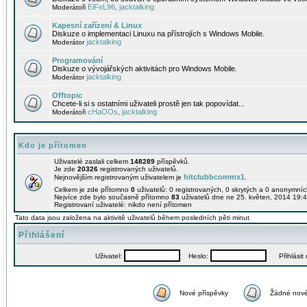
EiFeL96
jacktalking
Moderátoři
,
Kapesní zařízení & Linux
Diskuze o implementaci Linuxu na přístrojích s Windows Mobile.
jacktalking
Moderátor
Programování
Diskuze o vývojářských aktivitách pro Windows Mobile.
jacktalking
Moderátor
Offtopic
Chcete-li si s ostatními uživateli prostě jen tak popovídat...
cHaOOs
jacktalking
Moderátoři
,
Kdo je přítomen
Uživatelé zaslali celkem
148289
příspěvků.
Je zde
20326
registrovaných uživatelů.
hitclubbcommx1
Nejnovějším registrovaným uživatelem je
.
Celkem je zde přítomno
0
uživatelů: 0 registrovaných, 0 skrytých a 0 anonymní
Nejvíce zde bylo současně přítomno
83
uživatelů dne ne 25. květen, 2014 19:4
Registrovaní uživatelé: nikdo není přítomen
Tato data jsou založena na aktivitě uživatelů během posledních pěti minut
Přihlášení
Uživatel:
Heslo:
Přihlásit m
Nové příspěvky
Žádné nové