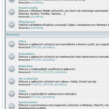
jacktalking
Moderátor
Ostatní značky
Diskuze o Windows Mobile zařízeních, pro které zde neexistuje samostatná 
Motorola, Symbol, Toshiba, Yakumo, ...).
jacktalking
Moderátor
Příslušenství
Obtížně zařaditelné příspěvky související nějak s hardwarem pro Windows M
jacktalking
Moderátor
Software
Office
Diskuze o aplikacích určených pro kancelářské a firemní využití, pro organiz
EiFeL96
jacktalking
Moderátoři
,
Komunikace
Diskuze o aplikacích určených pro telefonování nebo elektronickou komunika
EiFeL96
jacktalking
Moderátoři
,
Multimédia
Diskuze o multimediálně zaměřených aplikacích.
cHaOOs
EiFeL96
jacktalking
Moderátoři
,
,
Hry a volný čas
Diskuze o aplikacích určených pro zábavu, hobby, životní styl atp.
cHaOOs
EiFeL96
jacktalking
Moderátoři
,
,
Utility
Diskuze o nejrůznějších softwarových nástrojích.
EiFeL96
jacktalking
Moderátoři
,
Synchronizace
Diskuze o synchronizaci mezi kapesním zařízením a Windows, MacOS, Linux
desktopovými systémy.