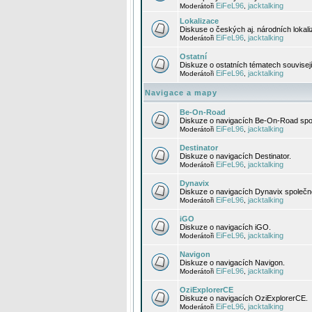
EiFeL96
jacktalking
Moderátoři
,
Lokalizace
Diskuse o českých aj. národních lokal
EiFeL96
jacktalking
Moderátoři
,
Ostatní
Diskuze o ostatních tématech souvisej
EiFeL96
jacktalking
Moderátoři
,
Navigace a mapy
Be-On-Road
Diskuze o navigacích Be-On-Road spol
EiFeL96
jacktalking
Moderátoři
,
Destinator
Diskuze o navigacích Destinator.
EiFeL96
jacktalking
Moderátoři
,
Dynavix
Diskuze o navigacích Dynavix společno
EiFeL96
jacktalking
Moderátoři
,
iGO
Diskuze o navigacích iGO.
EiFeL96
jacktalking
Moderátoři
,
Navigon
Diskuze o navigacích Navigon.
EiFeL96
jacktalking
Moderátoři
,
OziExplorerCE
Diskuze o navigacích OziExplorerCE.
EiFeL96
jacktalking
Moderátoři
,