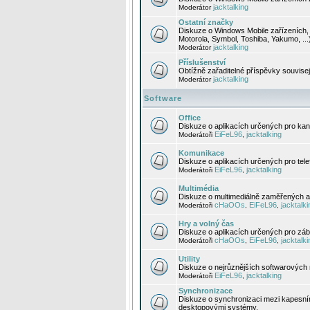
jacktalking
Moderátor
Ostatní značky
Diskuze o Windows Mobile zařízeních, 
Motorola, Symbol, Toshiba, Yakumo, ...
jacktalking
Moderátor
Příslušenství
Obtížně zařaditelné příspěvky souvise
jacktalking
Moderátor
Software
Office
Diskuze o aplikacích určených pro kanc
EiFeL96
jacktalking
Moderátoři
,
Komunikace
Diskuze o aplikacích určených pro tel
EiFeL96
jacktalking
Moderátoři
,
Multimédia
Diskuze o multimediálně zaměřených ap
cHaOOs
EiFeL96
jacktalki
Moderátoři
,
,
Hry a volný čas
Diskuze o aplikacích určených pro zába
cHaOOs
EiFeL96
jacktalki
Moderátoři
,
,
Utility
Diskuze o nejrůznějších softwarových n
EiFeL96
jacktalking
Moderátoři
,
Synchronizace
Diskuze o synchronizaci mezi kapesní
desktopovými systémy.