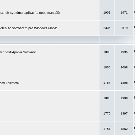
izacích systému, aplikací a nebo manuálů.
1901
1971
ících se softwarem pro Windows Mobile.
2335
2579
ečnosti Aponia Software.
1893
1995
1806
2008
sti Telematix.
1764
1808
1898
1999
1770
1897
1751
1862