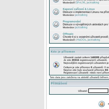
EiFeL96
jacktalking
Moderátoři
,
Kapesní zařízení & Linux
Diskuze o implementaci Linuxu na příst
jacktalking
Moderátor
Programování
Diskuze o vývojářských aktivitách pro
jacktalking
Moderátor
Offtopic
Chcete-li si s ostatními uživateli prostě
cHaOOs
jacktalking
Moderátoři
,
Kdo je přítomen
Uživatelé zaslali celkem
148289
příspěv
Je zde
20316
registrovaných uživatelů.
Nejnovějším registrovaným uživatelem j
Celkem je zde přítomno
0
uživatelů: 0 r
Nejvíce zde bylo současně přítomno
83
Registrovaní uživatelé: nikdo není příto
Tato data jsou založena na aktivitě uživatelů během 
Přihlášení
Uživatel: