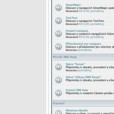
SmartMaps
Diskuze o navigacích SmartMaps spole
EiFeL96
jacktalking
Moderátoři
,
TomTom
Diskuze o navigacích TomTom.
EiFeL96
jacktalking
Moderátoři
,
Ostatní navigace
Diskuze o ostatních navigačních řešen
EiFeL96
jacktalking
Moderátoři
,
Příslušenství pro navigace
Diskuze o příslušenství pro všechny d
jacktalking
Moderátor
Portál WM Help
Sekce "forum"
Připomínky k obsahu, provedení a vše
jacktalking
Moderátor
Sekce "eShop (WM Shop)"
Připomínky k obsahu, provedení a vše
Ostatní WM Help
Připomínky k ostatním částem portálu
Ostatní
Windows Mobile
Diskuze o všem, co souvisí s operačn