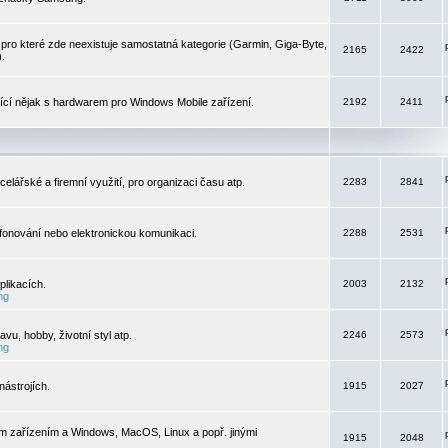
pro které zde neexistuje samostatná kategorie (Garmin, Giga-Byte,
2165
2422
).
jící nějak s hardwarem pro Windows Mobile zařízení.
2192
2411
elářské a firemní využití, pro organizaci času atp.
2283
2841
efonování nebo elektronickou komunikaci.
2288
2531
likacích.
2003
2132
ng
vu, hobby, životní styl atp.
2246
2573
ng
ástrojích.
1915
2027
m zařízením a Windows, MacOS, Linux a popř. jinými
1915
2048