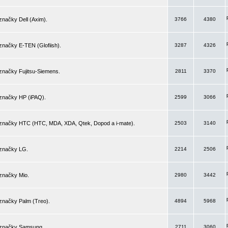
značky Dell (Axim).
3766
4380
značky E-TEN (Glofiish).
3287
4326
značky Fujitsu-Siemens.
2811
3370
 značky HP (iPAQ).
2599
3066
 značky HTC (HTC, MDA, XDA, Qtek, Dopod a i-mate).
2503
3140
 značky LG.
2214
2506
značky Mio.
2980
3442
značky Palm (Treo).
4894
5968
 značky Samsung.
2711
3060