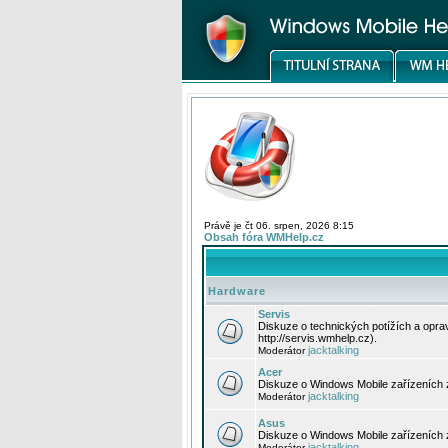
Právě je čt 06. srpen, 2026 8:15
Obsah fóra WMHelp.cz
Hardware
Servis
Diskuze o technických potížích a opr
http://servis.wmhelp.cz).
jacktalking
Moderátor
Acer
Diskuze o Windows Mobile zařízeních 
jacktalking
Moderátor
Asus
Diskuze o Windows Mobile zařízeních
jacktalking
Moderátor