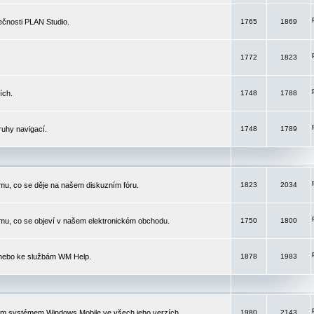
čnosti PLAN Studio.
1765
1869
1772
1823
ích.
1748
1788
ruhy navigací.
1748
1789
mu, co se děje na našem diskuzním fóru.
1823
2034
mu, co se objeví v našem elektronickém obchodu.
1750
1800
 nebo ke službám WM Help.
1878
1983
ím systémem Windows Mobile ve všech jeho verzích.
1980
2143