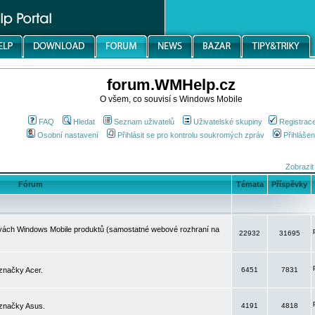
forum.WMHelp.cz
O všem, co souvisí s Windows Mobile
FAQ
Hledat
Seznam uživatelů
Uživatelské skupiny
Registrac
Osobní nastavení
Přihlásit se pro kontrolu soukromých zpráv
Přihlášen
Zobrazit
Fórum
Témata
Příspěvky
avách Windows Mobile produktů (samostatné webové rozhraní na
22932
31695
značky Acer.
6451
7831
 značky Asus.
4191
4818