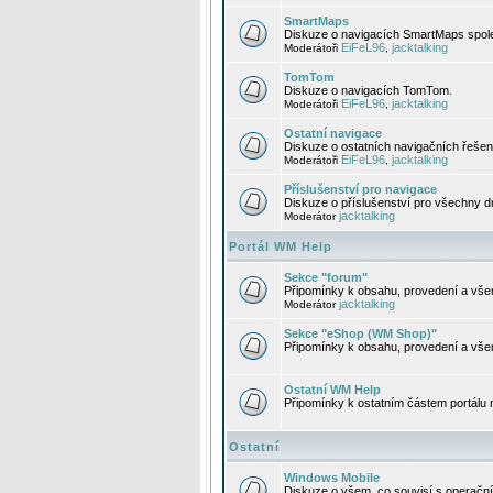
SmartMaps
Diskuze o navigacích SmartMaps spole
EiFeL96
jacktalking
Moderátoři
,
TomTom
Diskuze o navigacích TomTom.
EiFeL96
jacktalking
Moderátoři
,
Ostatní navigace
Diskuze o ostatních navigačních řešen
EiFeL96
jacktalking
Moderátoři
,
Příslušenství pro navigace
Diskuze o příslušenství pro všechny d
jacktalking
Moderátor
Portál WM Help
Sekce "forum"
Připomínky k obsahu, provedení a vše
jacktalking
Moderátor
Sekce "eShop (WM Shop)"
Připomínky k obsahu, provedení a vše
Ostatní WM Help
Připomínky k ostatním částem portálu
Ostatní
Windows Mobile
Diskuze o všem, co souvisí s operačn