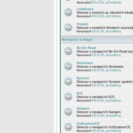
EiFeL96
jacktalking
Moderátoři
,
Lokalizace
Diskuse o českých aj. národních lokal
EiFeL96
jacktalking
Moderátoři
,
Ostatní
Diskuze o ostatních tématech souvisej
EiFeL96
jacktalking
Moderátoři
,
Navigace a mapy
Be-On-Road
Diskuze o navigacích Be-On-Road spol
EiFeL96
jacktalking
Moderátoři
,
Destinator
Diskuze o navigacích Destinator.
EiFeL96
jacktalking
Moderátoři
,
Dynavix
Diskuze o navigacích Dynavix společno
EiFeL96
jacktalking
Moderátoři
,
iGO
Diskuze o navigacích iGO.
EiFeL96
jacktalking
Moderátoři
,
Navigon
Diskuze o navigacích Navigon.
EiFeL96
jacktalking
Moderátoři
,
OziExplorerCE
Diskuze o navigacích OziExplorerCE.
EiFeL96
jacktalking
Moderátoři
,