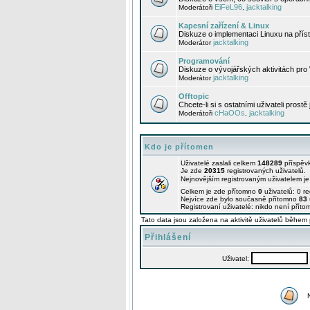
EiFeL96
jacktalking
Moderátoři
,
Kapesní zařízení & Linux
Diskuze o implementaci Linuxu na příst
jacktalking
Moderátor
Programování
Diskuze o vývojářských aktivitách pro
jacktalking
Moderátor
Offtopic
Chcete-li si s ostatními uživateli prostě
cHaOOs
jacktalking
Moderátoři
,
Kdo je přítomen
Uživatelé zaslali celkem
148289
příspěv
Je zde
20315
registrovaných uživatelů.
Nejnovějším registrovaným uživatelem j
Celkem je zde přítomno
0
uživatelů: 0 r
Nejvíce zde bylo současně přítomno
83
Registrovaní uživatelé: nikdo není příto
Tato data jsou založena na aktivitě uživatelů během 
Přihlášení
Uživatel: