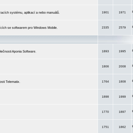
izacích systému, aplikací a nebo manuálů.
1901
1971
ících se softwarem pro Windows Mobile.
2335
2579
ečnosti Aponia Software.
1893
1995
1806
2008
sti Telematix.
1764
1808
1898
1999
1770
1897
1751
1862