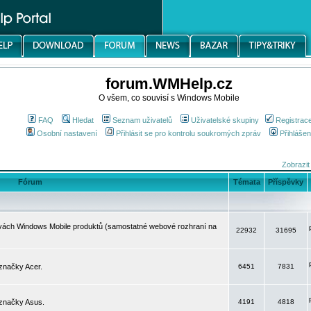
forum.WMHelp.cz
O všem, co souvisí s Windows Mobile
FAQ
Hledat
Seznam uživatelů
Uživatelské skupiny
Registrac
Osobní nastavení
Přihlásit se pro kontrolu soukromých zpráv
Přihlášen
Zobrazit
Fórum
Témata
Příspěvky
avách Windows Mobile produktů (samostatné webové rozhraní na
22932
31695
značky Acer.
6451
7831
 značky Asus.
4191
4818