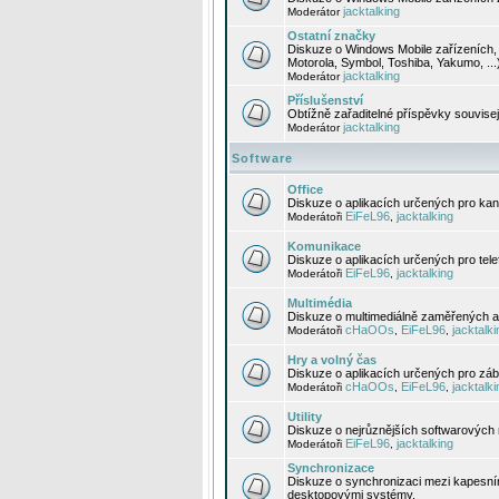
jacktalking
Moderátor
Ostatní značky
Diskuze o Windows Mobile zařízeních, 
Motorola, Symbol, Toshiba, Yakumo, ...
jacktalking
Moderátor
Příslušenství
Obtížně zařaditelné příspěvky souvise
jacktalking
Moderátor
Software
Office
Diskuze o aplikacích určených pro kanc
EiFeL96
jacktalking
Moderátoři
,
Komunikace
Diskuze o aplikacích určených pro tel
EiFeL96
jacktalking
Moderátoři
,
Multimédia
Diskuze o multimediálně zaměřených ap
cHaOOs
EiFeL96
jacktalki
Moderátoři
,
,
Hry a volný čas
Diskuze o aplikacích určených pro zába
cHaOOs
EiFeL96
jacktalki
Moderátoři
,
,
Utility
Diskuze o nejrůznějších softwarových n
EiFeL96
jacktalking
Moderátoři
,
Synchronizace
Diskuze o synchronizaci mezi kapesní
desktopovými systémy.