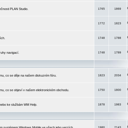
čnosti PLAN Studio.
1765
1869
1772
1823
ích.
1748
1788
ruhy navigací.
1748
1789
mu, co se děje na našem diskuzním fóru.
1823
2034
mu, co se objeví v našem elektronickém obchodu.
1750
1800
 nebo ke službám WM Help.
1878
1983
ím systémem Windows Mobile ve všech jeho verzích.
1980
2143