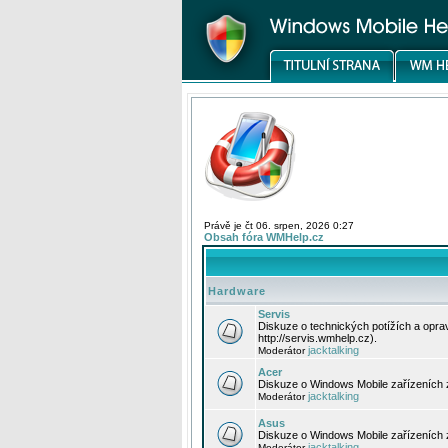
Právě je čt 06. srpen, 2026 0:27
Obsah fóra WMHelp.cz
Hardware
Servis
Diskuze o technických potížích a opr
http://servis.wmhelp.cz).
jacktalking
Moderátor
Acer
Diskuze o Windows Mobile zařízeních 
jacktalking
Moderátor
Asus
Diskuze o Windows Mobile zařízeních
jacktalking
Moderátor