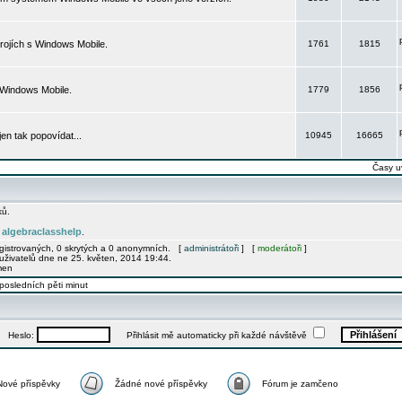
rojích s Windows Mobile.
1761
1815
 Windows Mobile.
1779
1856
 jen tak popovídat...
10945
16665
Časy u
ků.
algebraclasshelp
e
.
egistrovaných, 0 skrytých a 0 anonymních. [
administrátoři
] [
moderátoři
]
uživatelů dne ne 25. květen, 2014 19:44.
men
posledních pěti minut
Heslo:
Přihlásit mě automaticky při každé návštěvě
Nové příspěvky
Žádné nové příspěvky
Fórum je zamčeno