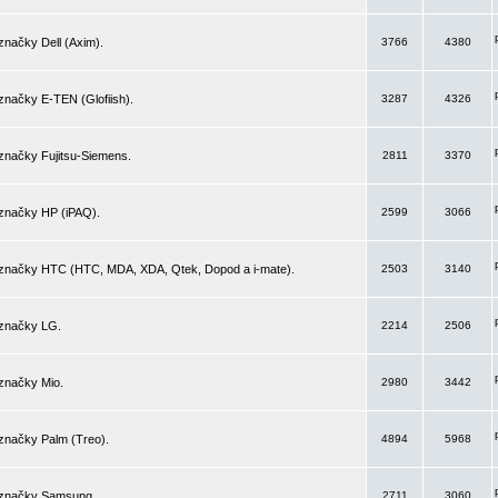
značky Dell (Axim).
3766
4380
značky E-TEN (Glofiish).
3287
4326
značky Fujitsu-Siemens.
2811
3370
 značky HP (iPAQ).
2599
3066
 značky HTC (HTC, MDA, XDA, Qtek, Dopod a i-mate).
2503
3140
 značky LG.
2214
2506
značky Mio.
2980
3442
značky Palm (Treo).
4894
5968
 značky Samsung.
2711
3060