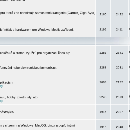
pro které zde neexistuje samostatná kategorie (Garmin, Giga-Byte,
2165
2422
).
jící nějak s hardwarem pro Windows Mobile zařízení.
2192
2411
elářské a firemní využití, pro organizaci času atp.
2283
2841
efonování nebo elektronickou komunikaci.
2288
2531
likacích.
2003
2132
ng
vu, hobby, životní styl atp.
2246
2573
ng
ástrojích.
1915
2027
m zařízením a Windows, MacOS, Linux a popř. jinými
1915
2048