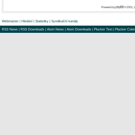
phpBB
Powered by
© 2001, 
Webmaster
|
Hledání
|
Statistiky
|
Syndikační kanály
RSS News
|
RSS Downloads
|
Atom News
|
Atom Downloads
|
Plucker Text
|
Plucker Color