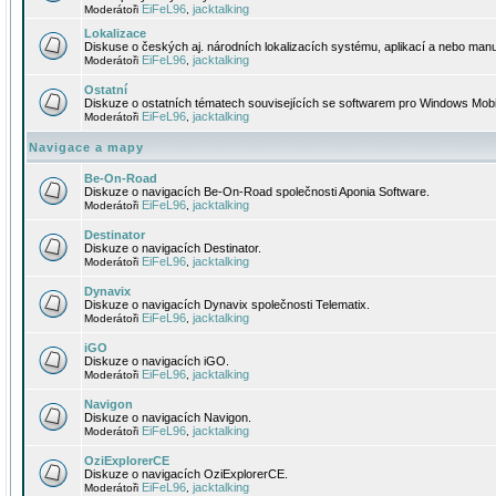
EiFeL96
jacktalking
Moderátoři
,
Lokalizace
Diskuse o českých aj. národních lokalizacích systému, aplikací a nebo manu
EiFeL96
jacktalking
Moderátoři
,
Ostatní
Diskuze o ostatních tématech souvisejících se softwarem pro Windows Mobi
EiFeL96
jacktalking
Moderátoři
,
Navigace a mapy
Be-On-Road
Diskuze o navigacích Be-On-Road společnosti Aponia Software.
EiFeL96
jacktalking
Moderátoři
,
Destinator
Diskuze o navigacích Destinator.
EiFeL96
jacktalking
Moderátoři
,
Dynavix
Diskuze o navigacích Dynavix společnosti Telematix.
EiFeL96
jacktalking
Moderátoři
,
iGO
Diskuze o navigacích iGO.
EiFeL96
jacktalking
Moderátoři
,
Navigon
Diskuze o navigacích Navigon.
EiFeL96
jacktalking
Moderátoři
,
OziExplorerCE
Diskuze o navigacích OziExplorerCE.
EiFeL96
jacktalking
Moderátoři
,