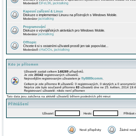
EiFeL96
jacktalking
Moderátoři
,
Kapesní zařízení & Linux
Diskuze o implementaci Linuxu na přístrojích s Windows Mobile.
jacktalking
Moderátor
Programování
Diskuze o vývojářských aktivitách pro Windows Mobile.
jacktalking
Moderátor
Offtopic
Chcete-li si s ostatními uživateli prostě jen tak popovídat...
cHaOOs
jacktalking
Moderátoři
,
Kdo je přítomen
Uživatelé zaslali celkem
148289
příspěvků.
Je zde
20342
registrovaných uživatelů.
fly8889comm
Nejnovějším registrovaným uživatelem je
.
Celkem je zde přítomno
0
uživatelů: 0 registrovaných, 0 skrytých a 0 anonymní
Nejvíce zde bylo současně přítomno
83
uživatelů dne ne 25. květen, 2014 19:4
Registrovaní uživatelé: nikdo není přítomen
Tato data jsou založena na aktivitě uživatelů během posledních pěti minut
Přihlášení
Uživatel:
Heslo:
Přihlásit m
Nové příspěvky
Žádné nové