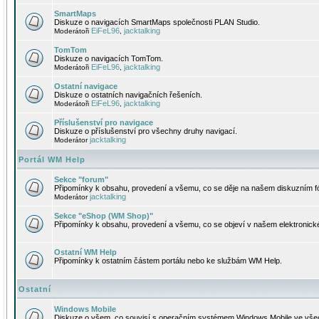
SmartMaps
Diskuze o navigacích SmartMaps společnosti PLAN Studio.
EiFeL96
jacktalking
Moderátoři
,
TomTom
Diskuze o navigacích TomTom.
EiFeL96
jacktalking
Moderátoři
,
Ostatní navigace
Diskuze o ostatních navigačních řešeních.
EiFeL96
jacktalking
Moderátoři
,
Příslušenství pro navigace
Diskuze o příslušenství pro všechny druhy navigací.
jacktalking
Moderátor
Portál WM Help
Sekce "forum"
Připomínky k obsahu, provedení a všemu, co se děje na našem diskuzním f
jacktalking
Moderátor
Sekce "eShop (WM Shop)"
Připomínky k obsahu, provedení a všemu, co se objeví v našem elektronic
Ostatní WM Help
Připomínky k ostatním částem portálu nebo ke službám WM Help.
Ostatní
Windows Mobile
Diskuze o všem, co souvisí s operačním systémem Windows Mobile ve všec