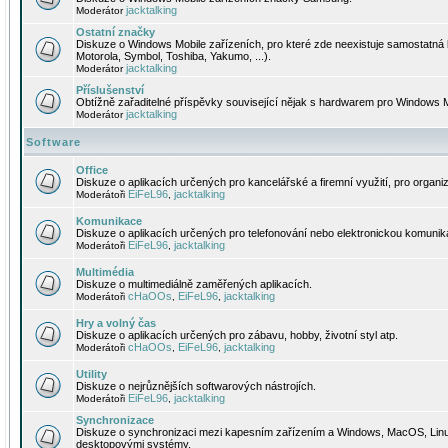
jacktalking
Moderátor
Ostatní značky
Diskuze o Windows Mobile zařízeních, pro které zde neexistuje samostatná 
Motorola, Symbol, Toshiba, Yakumo, ...).
jacktalking
Moderátor
Příslušenství
Obtížně zařaditelné příspěvky související nějak s hardwarem pro Windows M
jacktalking
Moderátor
Software
Office
Diskuze o aplikacích určených pro kancelářské a firemní využití, pro organiz
EiFeL96
jacktalking
Moderátoři
,
Komunikace
Diskuze o aplikacích určených pro telefonování nebo elektronickou komunika
EiFeL96
jacktalking
Moderátoři
,
Multimédia
Diskuze o multimediálně zaměřených aplikacích.
cHaOOs
EiFeL96
jacktalking
Moderátoři
,
,
Hry a volný čas
Diskuze o aplikacích určených pro zábavu, hobby, životní styl atp.
cHaOOs
EiFeL96
jacktalking
Moderátoři
,
,
Utility
Diskuze o nejrůznějších softwarových nástrojích.
EiFeL96
jacktalking
Moderátoři
,
Synchronizace
Diskuze o synchronizaci mezi kapesním zařízením a Windows, MacOS, Linux
desktopovými systémy.