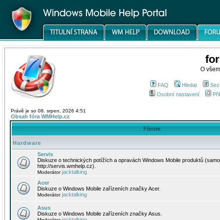
fo
O všem
FAQ
Hledat
Sez
Osobní nastavení
Při
Právě je so 08. srpen, 2026 4:51
Obsah fóra WMHelp.cz
Fórum
Hardware
Servis
Diskuze o technických potížích a opravách Windows Mobile produktů (samo
http://servis.wmhelp.cz).
jacktalking
Moderátor
Acer
Diskuze o Windows Mobile zařízeních značky Acer.
jacktalking
Moderátor
Asus
Diskuze o Windows Mobile zařízeních značky Asus.
jacktalking
Moderátor