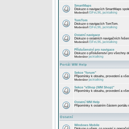
SmartMaps
Diskuze o navigacích SmartMaps spole
EiFeL96
jacktalking
Moderátoři
,
TomTom
Diskuze o navigacích TomTom.
EiFeL96
jacktalking
Moderátoři
,
Ostatní navigace
Diskuze o ostatních navigačních řešen
EiFeL96
jacktalking
Moderátoři
,
Příslušenství pro navigace
Diskuze o příslušenství pro všechny d
jacktalking
Moderátor
Portál WM Help
Sekce "forum"
Připomínky k obsahu, provedení a vše
jacktalking
Moderátor
Sekce "eShop (WM Shop)"
Připomínky k obsahu, provedení a vše
Ostatní WM Help
Připomínky k ostatním částem portálu
Ostatní
Windows Mobile
Diskuze o všem, co souvisí s operačn