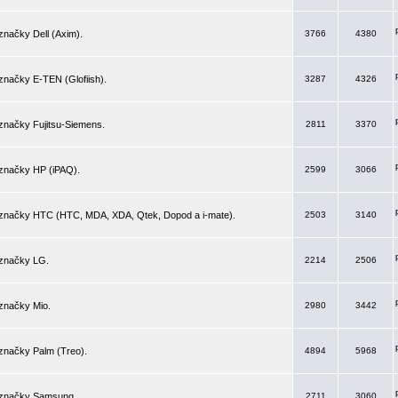
značky Dell (Axim).
3766
4380
značky E-TEN (Glofiish).
3287
4326
značky Fujitsu-Siemens.
2811
3370
 značky HP (iPAQ).
2599
3066
 značky HTC (HTC, MDA, XDA, Qtek, Dopod a i-mate).
2503
3140
 značky LG.
2214
2506
značky Mio.
2980
3442
značky Palm (Treo).
4894
5968
 značky Samsung.
2711
3060