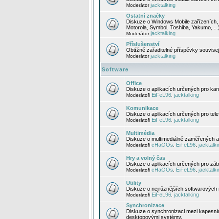
jacktalking
Moderátor
Ostatní značky
Diskuze o Windows Mobile zařízeních, 
Motorola, Symbol, Toshiba, Yakumo, ...
jacktalking
Moderátor
Příslušenství
Obtížně zařaditelné příspěvky souvise
jacktalking
Moderátor
Software
Office
Diskuze o aplikacích určených pro kanc
EiFeL96
jacktalking
Moderátoři
,
Komunikace
Diskuze o aplikacích určených pro tel
EiFeL96
jacktalking
Moderátoři
,
Multimédia
Diskuze o multimediálně zaměřených ap
cHaOOs
EiFeL96
jacktalki
Moderátoři
,
,
Hry a volný čas
Diskuze o aplikacích určených pro zába
cHaOOs
EiFeL96
jacktalki
Moderátoři
,
,
Utility
Diskuze o nejrůznějších softwarových n
EiFeL96
jacktalking
Moderátoři
,
Synchronizace
Diskuze o synchronizaci mezi kapesní
desktopovými systémy.