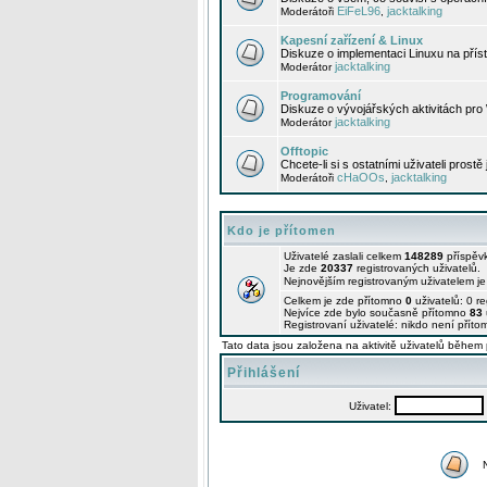
EiFeL96
jacktalking
Moderátoři
,
Kapesní zařízení & Linux
Diskuze o implementaci Linuxu na příst
jacktalking
Moderátor
Programování
Diskuze o vývojářských aktivitách pro
jacktalking
Moderátor
Offtopic
Chcete-li si s ostatními uživateli prostě
cHaOOs
jacktalking
Moderátoři
,
Kdo je přítomen
Uživatelé zaslali celkem
148289
příspěv
Je zde
20337
registrovaných uživatelů.
Nejnovějším registrovaným uživatelem j
Celkem je zde přítomno
0
uživatelů: 0 r
Nejvíce zde bylo současně přítomno
83
Registrovaní uživatelé: nikdo není příto
Tato data jsou založena na aktivitě uživatelů během 
Přihlášení
Uživatel: