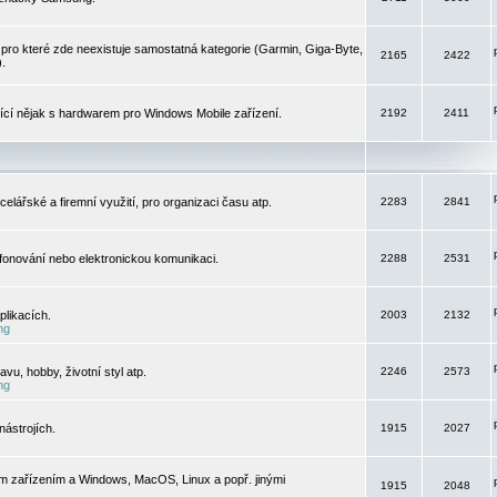
pro které zde neexistuje samostatná kategorie (Garmin, Giga-Byte,
2165
2422
).
jící nějak s hardwarem pro Windows Mobile zařízení.
2192
2411
elářské a firemní využití, pro organizaci času atp.
2283
2841
efonování nebo elektronickou komunikaci.
2288
2531
likacích.
2003
2132
ng
vu, hobby, životní styl atp.
2246
2573
ng
ástrojích.
1915
2027
m zařízením a Windows, MacOS, Linux a popř. jinými
1915
2048