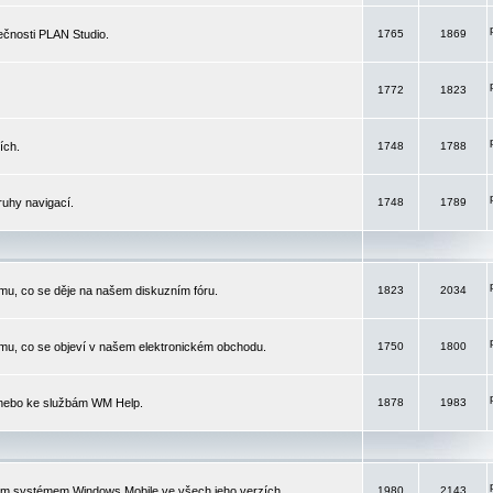
čnosti PLAN Studio.
1765
1869
1772
1823
ích.
1748
1788
ruhy navigací.
1748
1789
mu, co se děje na našem diskuzním fóru.
1823
2034
mu, co se objeví v našem elektronickém obchodu.
1750
1800
 nebo ke službám WM Help.
1878
1983
ím systémem Windows Mobile ve všech jeho verzích.
1980
2143