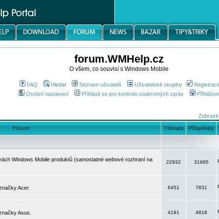
forum.WMHelp.cz
O všem, co souvisí s Windows Mobile
FAQ
Hledat
Seznam uživatelů
Uživatelské skupiny
Registrac
Osobní nastavení
Přihlásit se pro kontrolu soukromých zpráv
Přihlášen
Zobrazit
Fórum
Témata
Příspěvky
avách Windows Mobile produktů (samostatné webové rozhraní na
22932
31695
značky Acer.
6451
7831
 značky Asus.
4191
4818