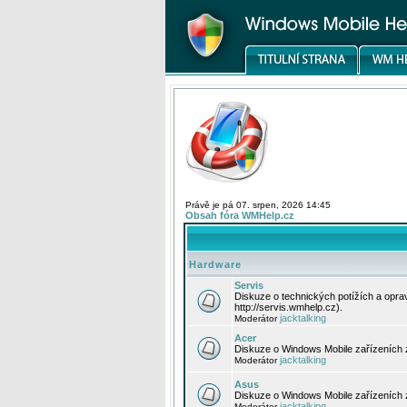
Právě je pá 07. srpen, 2026 14:45
Obsah fóra WMHelp.cz
Hardware
Servis
Diskuze o technických potížích a opr
http://servis.wmhelp.cz).
jacktalking
Moderátor
Acer
Diskuze o Windows Mobile zařízeních 
jacktalking
Moderátor
Asus
Diskuze o Windows Mobile zařízeních
jacktalking
Moderátor