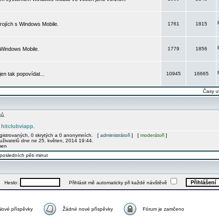
rojích s Windows Mobile.
1761
1815
 Windows Mobile.
1779
1856
 jen tak popovídat...
10945
16665
Časy u
ků.
hitclubviapp
e
.
egistrovaných, 0 skrytých a 0 anonymních. [
administrátoři
] [
moderátoři
]
uživatelů dne ne 25. květen, 2014 19:44.
men
posledních pěti minut
Heslo:
Přihlásit mě automaticky při každé návštěvě
Nové příspěvky
Žádné nové příspěvky
Fórum je zamčeno