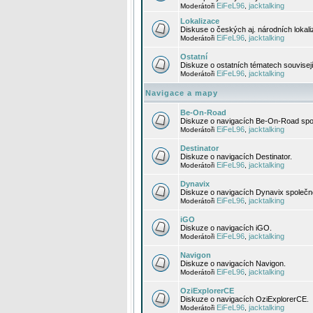
EiFeL96
jacktalking
Moderátoři
,
Lokalizace
Diskuse o českých aj. národních lokal
EiFeL96
jacktalking
Moderátoři
,
Ostatní
Diskuze o ostatních tématech souvisej
EiFeL96
jacktalking
Moderátoři
,
Navigace a mapy
Be-On-Road
Diskuze o navigacích Be-On-Road spol
EiFeL96
jacktalking
Moderátoři
,
Destinator
Diskuze o navigacích Destinator.
EiFeL96
jacktalking
Moderátoři
,
Dynavix
Diskuze o navigacích Dynavix společno
EiFeL96
jacktalking
Moderátoři
,
iGO
Diskuze o navigacích iGO.
EiFeL96
jacktalking
Moderátoři
,
Navigon
Diskuze o navigacích Navigon.
EiFeL96
jacktalking
Moderátoři
,
OziExplorerCE
Diskuze o navigacích OziExplorerCE.
EiFeL96
jacktalking
Moderátoři
,