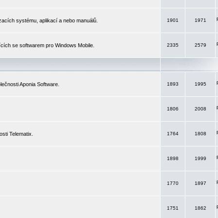
izacích systému, aplikací a nebo manuálů.
1901
1971
ících se softwarem pro Windows Mobile.
2335
2579
ečnosti Aponia Software.
1893
1995
1806
2008
sti Telematix.
1764
1808
1898
1999
1770
1897
1751
1862