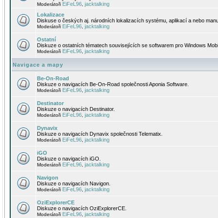
EiFeL96
jacktalking
Moderátoři
,
Lokalizace
Diskuse o českých aj. národních lokalizacích systému, aplikací a nebo manu
EiFeL96
jacktalking
Moderátoři
,
Ostatní
Diskuze o ostatních tématech souvisejících se softwarem pro Windows Mobi
EiFeL96
jacktalking
Moderátoři
,
Navigace a mapy
Be-On-Road
Diskuze o navigacích Be-On-Road společnosti Aponia Software.
EiFeL96
jacktalking
Moderátoři
,
Destinator
Diskuze o navigacích Destinator.
EiFeL96
jacktalking
Moderátoři
,
Dynavix
Diskuze o navigacích Dynavix společnosti Telematix.
EiFeL96
jacktalking
Moderátoři
,
iGO
Diskuze o navigacích iGO.
EiFeL96
jacktalking
Moderátoři
,
Navigon
Diskuze o navigacích Navigon.
EiFeL96
jacktalking
Moderátoři
,
OziExplorerCE
Diskuze o navigacích OziExplorerCE.
EiFeL96
jacktalking
Moderátoři
,