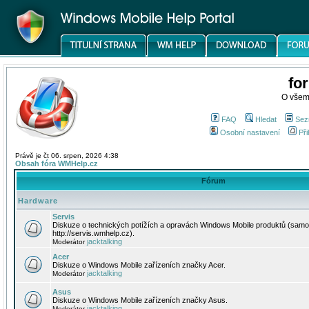
fo
O všem
FAQ
Hledat
Sez
Osobní nastavení
Při
Právě je čt 06. srpen, 2026 4:38
Obsah fóra WMHelp.cz
Fórum
Hardware
Servis
Diskuze o technických potížích a opravách Windows Mobile produktů (samo
http://servis.wmhelp.cz).
jacktalking
Moderátor
Acer
Diskuze o Windows Mobile zařízeních značky Acer.
jacktalking
Moderátor
Asus
Diskuze o Windows Mobile zařízeních značky Asus.
jacktalking
Moderátor