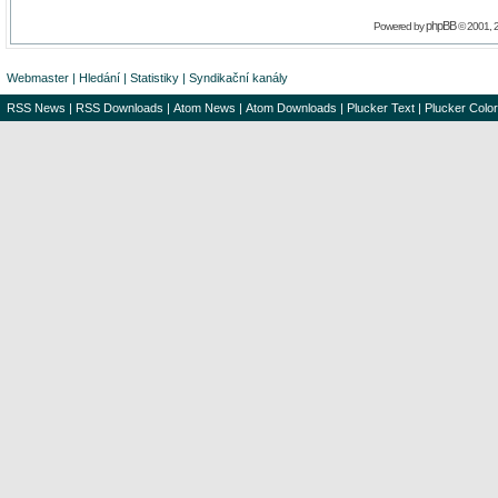
phpBB
Powered by
© 2001, 
Webmaster
|
Hledání
|
Statistiky
|
Syndikační kanály
RSS News
|
RSS Downloads
|
Atom News
|
Atom Downloads
|
Plucker Text
|
Plucker Color