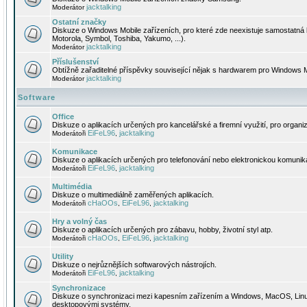
jacktalking
Moderátor
Ostatní značky
Diskuze o Windows Mobile zařízeních, pro které zde neexistuje samostatná 
Motorola, Symbol, Toshiba, Yakumo, ...).
jacktalking
Moderátor
Příslušenství
Obtížně zařaditelné příspěvky související nějak s hardwarem pro Windows M
jacktalking
Moderátor
Software
Office
Diskuze o aplikacích určených pro kancelářské a firemní využití, pro organiz
EiFeL96
jacktalking
Moderátoři
,
Komunikace
Diskuze o aplikacích určených pro telefonování nebo elektronickou komunika
EiFeL96
jacktalking
Moderátoři
,
Multimédia
Diskuze o multimediálně zaměřených aplikacích.
cHaOOs
EiFeL96
jacktalking
Moderátoři
,
,
Hry a volný čas
Diskuze o aplikacích určených pro zábavu, hobby, životní styl atp.
cHaOOs
EiFeL96
jacktalking
Moderátoři
,
,
Utility
Diskuze o nejrůznějších softwarových nástrojích.
EiFeL96
jacktalking
Moderátoři
,
Synchronizace
Diskuze o synchronizaci mezi kapesním zařízením a Windows, MacOS, Linux
desktopovými systémy.