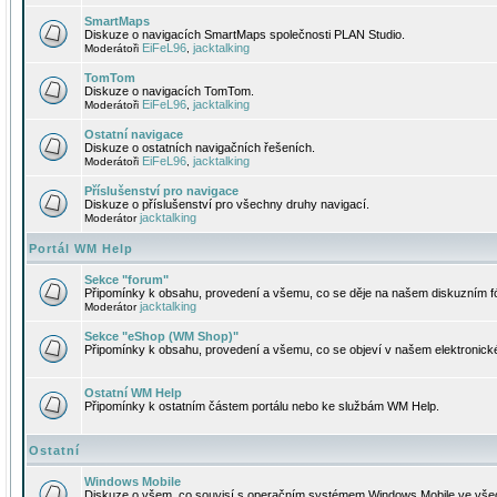
SmartMaps
Diskuze o navigacích SmartMaps společnosti PLAN Studio.
EiFeL96
jacktalking
Moderátoři
,
TomTom
Diskuze o navigacích TomTom.
EiFeL96
jacktalking
Moderátoři
,
Ostatní navigace
Diskuze o ostatních navigačních řešeních.
EiFeL96
jacktalking
Moderátoři
,
Příslušenství pro navigace
Diskuze o příslušenství pro všechny druhy navigací.
jacktalking
Moderátor
Portál WM Help
Sekce "forum"
Připomínky k obsahu, provedení a všemu, co se děje na našem diskuzním f
jacktalking
Moderátor
Sekce "eShop (WM Shop)"
Připomínky k obsahu, provedení a všemu, co se objeví v našem elektronic
Ostatní WM Help
Připomínky k ostatním částem portálu nebo ke službám WM Help.
Ostatní
Windows Mobile
Diskuze o všem, co souvisí s operačním systémem Windows Mobile ve všec