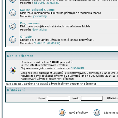
EiFeL96
jacktalking
Moderátoři
,
Kapesní zařízení & Linux
Diskuze o implementaci Linuxu na přístrojích s Windows Mobile.
jacktalking
Moderátor
Programování
Diskuze o vývojářských aktivitách pro Windows Mobile.
jacktalking
Moderátor
Offtopic
Chcete-li si s ostatními uživateli prostě jen tak popovídat...
cHaOOs
jacktalking
Moderátoři
,
Kdo je přítomen
Uživatelé zaslali celkem
148289
příspěvků.
Je zde
20316
registrovaných uživatelů.
dissdal19
Nejnovějším registrovaným uživatelem je
.
Celkem je zde přítomno
0
uživatelů: 0 registrovaných, 0 skrytých a 0 anonymní
Nejvíce zde bylo současně přítomno
83
uživatelů dne ne 25. květen, 2014 19:4
Registrovaní uživatelé: nikdo není přítomen
Tato data jsou založena na aktivitě uživatelů během posledních pěti minut
Přihlášení
Uživatel:
Heslo:
Přihlásit m
Nové příspěvky
Žádné nové