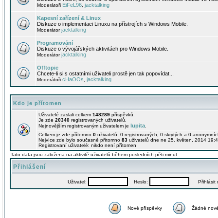
EiFeL96
jacktalking
Moderátoři
,
Kapesní zařízení & Linux
Diskuze o implementaci Linuxu na přístrojích s Windows Mobile.
jacktalking
Moderátor
Programování
Diskuze o vývojářských aktivitách pro Windows Mobile.
jacktalking
Moderátor
Offtopic
Chcete-li si s ostatními uživateli prostě jen tak popovídat...
cHaOOs
jacktalking
Moderátoři
,
Kdo je přítomen
Uživatelé zaslali celkem
148289
příspěvků.
Je zde
20340
registrovaných uživatelů.
lupita
Nejnovějším registrovaným uživatelem je
.
Celkem je zde přítomno
0
uživatelů: 0 registrovaných, 0 skrytých a 0 anonymní
Nejvíce zde bylo současně přítomno
83
uživatelů dne ne 25. květen, 2014 19:4
Registrovaní uživatelé: nikdo není přítomen
Tato data jsou založena na aktivitě uživatelů během posledních pěti minut
Přihlášení
Uživatel:
Heslo:
Přihlásit m
Nové příspěvky
Žádné nové