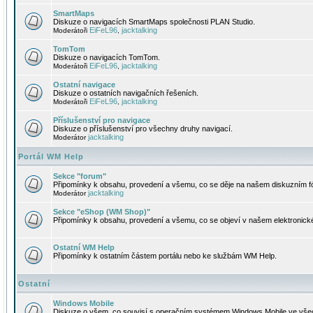
SmartMaps
Diskuze o navigacích SmartMaps společnosti PLAN Studio.
EiFeL96
jacktalking
Moderátoři
,
TomTom
Diskuze o navigacích TomTom.
EiFeL96
jacktalking
Moderátoři
,
Ostatní navigace
Diskuze o ostatních navigačních řešeních.
EiFeL96
jacktalking
Moderátoři
,
Příslušenství pro navigace
Diskuze o příslušenství pro všechny druhy navigací.
jacktalking
Moderátor
Portál WM Help
Sekce "forum"
Připomínky k obsahu, provedení a všemu, co se děje na našem diskuzním f
jacktalking
Moderátor
Sekce "eShop (WM Shop)"
Připomínky k obsahu, provedení a všemu, co se objeví v našem elektronic
Ostatní WM Help
Připomínky k ostatním částem portálu nebo ke službám WM Help.
Ostatní
Windows Mobile
Diskuze o všem, co souvisí s operačním systémem Windows Mobile ve všec