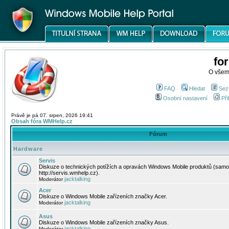
fo
O všem
FAQ
Hledat
Sez
Osobní nastavení
Při
Právě je pá 07. srpen, 2026 19:41
Obsah fóra WMHelp.cz
Fórum
Hardware
Servis
Diskuze o technických potížích a opravách Windows Mobile produktů (samo
http://servis.wmhelp.cz).
jacktalking
Moderátor
Acer
Diskuze o Windows Mobile zařízeních značky Acer.
jacktalking
Moderátor
Asus
Diskuze o Windows Mobile zařízeních značky Asus.
jacktalking
Moderátor