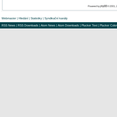
phpBB
Powered by
© 2001, 
Webmaster
|
Hledání
|
Statistiky
|
Syndikační kanály
RSS News
|
RSS Downloads
|
Atom News
|
Atom Downloads
|
Plucker Text
|
Plucker Color