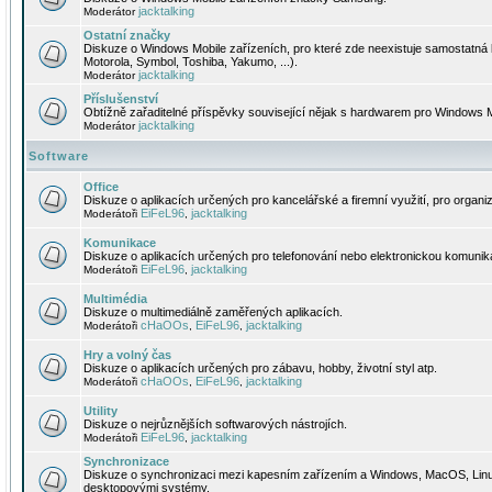
jacktalking
Moderátor
Ostatní značky
Diskuze o Windows Mobile zařízeních, pro které zde neexistuje samostatná 
Motorola, Symbol, Toshiba, Yakumo, ...).
jacktalking
Moderátor
Příslušenství
Obtížně zařaditelné příspěvky související nějak s hardwarem pro Windows M
jacktalking
Moderátor
Software
Office
Diskuze o aplikacích určených pro kancelářské a firemní využití, pro organiz
EiFeL96
jacktalking
Moderátoři
,
Komunikace
Diskuze o aplikacích určených pro telefonování nebo elektronickou komunika
EiFeL96
jacktalking
Moderátoři
,
Multimédia
Diskuze o multimediálně zaměřených aplikacích.
cHaOOs
EiFeL96
jacktalking
Moderátoři
,
,
Hry a volný čas
Diskuze o aplikacích určených pro zábavu, hobby, životní styl atp.
cHaOOs
EiFeL96
jacktalking
Moderátoři
,
,
Utility
Diskuze o nejrůznějších softwarových nástrojích.
EiFeL96
jacktalking
Moderátoři
,
Synchronizace
Diskuze o synchronizaci mezi kapesním zařízením a Windows, MacOS, Linux
desktopovými systémy.