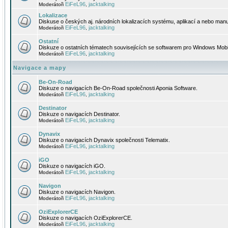
EiFeL96
jacktalking
Moderátoři
,
Lokalizace
Diskuse o českých aj. národních lokalizacích systému, aplikací a nebo manu
EiFeL96
jacktalking
Moderátoři
,
Ostatní
Diskuze o ostatních tématech souvisejících se softwarem pro Windows Mobi
EiFeL96
jacktalking
Moderátoři
,
Navigace a mapy
Be-On-Road
Diskuze o navigacích Be-On-Road společnosti Aponia Software.
EiFeL96
jacktalking
Moderátoři
,
Destinator
Diskuze o navigacích Destinator.
EiFeL96
jacktalking
Moderátoři
,
Dynavix
Diskuze o navigacích Dynavix společnosti Telematix.
EiFeL96
jacktalking
Moderátoři
,
iGO
Diskuze o navigacích iGO.
EiFeL96
jacktalking
Moderátoři
,
Navigon
Diskuze o navigacích Navigon.
EiFeL96
jacktalking
Moderátoři
,
OziExplorerCE
Diskuze o navigacích OziExplorerCE.
EiFeL96
jacktalking
Moderátoři
,