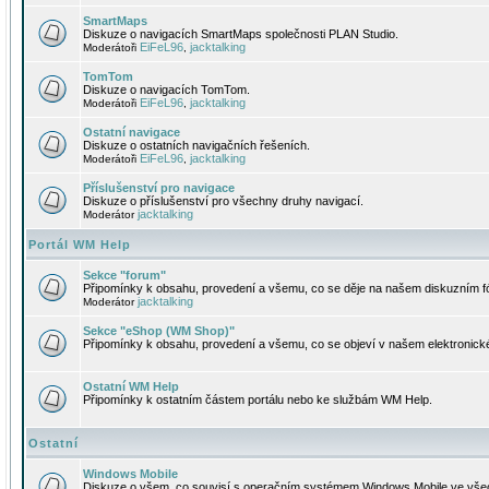
SmartMaps
Diskuze o navigacích SmartMaps společnosti PLAN Studio.
EiFeL96
jacktalking
Moderátoři
,
TomTom
Diskuze o navigacích TomTom.
EiFeL96
jacktalking
Moderátoři
,
Ostatní navigace
Diskuze o ostatních navigačních řešeních.
EiFeL96
jacktalking
Moderátoři
,
Příslušenství pro navigace
Diskuze o příslušenství pro všechny druhy navigací.
jacktalking
Moderátor
Portál WM Help
Sekce "forum"
Připomínky k obsahu, provedení a všemu, co se děje na našem diskuzním f
jacktalking
Moderátor
Sekce "eShop (WM Shop)"
Připomínky k obsahu, provedení a všemu, co se objeví v našem elektronic
Ostatní WM Help
Připomínky k ostatním částem portálu nebo ke službám WM Help.
Ostatní
Windows Mobile
Diskuze o všem, co souvisí s operačním systémem Windows Mobile ve všec