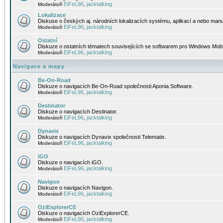
EiFeL96
jacktalking
Moderátoři
,
Lokalizace
Diskuse o českých aj. národních lokalizacích systému, aplikací a nebo manu
EiFeL96
jacktalking
Moderátoři
,
Ostatní
Diskuze o ostatních tématech souvisejících se softwarem pro Windows Mobi
EiFeL96
jacktalking
Moderátoři
,
Navigace a mapy
Be-On-Road
Diskuze o navigacích Be-On-Road společnosti Aponia Software.
EiFeL96
jacktalking
Moderátoři
,
Destinator
Diskuze o navigacích Destinator.
EiFeL96
jacktalking
Moderátoři
,
Dynavix
Diskuze o navigacích Dynavix společnosti Telematix.
EiFeL96
jacktalking
Moderátoři
,
iGO
Diskuze o navigacích iGO.
EiFeL96
jacktalking
Moderátoři
,
Navigon
Diskuze o navigacích Navigon.
EiFeL96
jacktalking
Moderátoři
,
OziExplorerCE
Diskuze o navigacích OziExplorerCE.
EiFeL96
jacktalking
Moderátoři
,