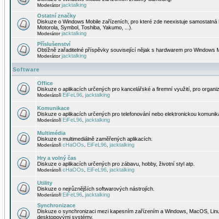
jacktalking
Moderátor
Ostatní značky
Diskuze o Windows Mobile zařízeních, pro které zde neexistuje samostatná 
Motorola, Symbol, Toshiba, Yakumo, ...).
jacktalking
Moderátor
Příslušenství
Obtížně zařaditelné příspěvky související nějak s hardwarem pro Windows M
jacktalking
Moderátor
Software
Office
Diskuze o aplikacích určených pro kancelářské a firemní využití, pro organiz
EiFeL96
jacktalking
Moderátoři
,
Komunikace
Diskuze o aplikacích určených pro telefonování nebo elektronickou komunika
EiFeL96
jacktalking
Moderátoři
,
Multimédia
Diskuze o multimediálně zaměřených aplikacích.
cHaOOs
EiFeL96
jacktalking
Moderátoři
,
,
Hry a volný čas
Diskuze o aplikacích určených pro zábavu, hobby, životní styl atp.
cHaOOs
EiFeL96
jacktalking
Moderátoři
,
,
Utility
Diskuze o nejrůznějších softwarových nástrojích.
EiFeL96
jacktalking
Moderátoři
,
Synchronizace
Diskuze o synchronizaci mezi kapesním zařízením a Windows, MacOS, Linux
desktopovými systémy.