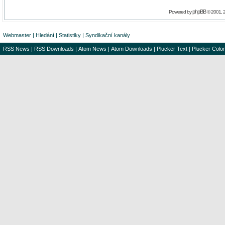
phpBB
Powered by
© 2001, 
Webmaster
|
Hledání
|
Statistiky
|
Syndikační kanály
RSS News
|
RSS Downloads
|
Atom News
|
Atom Downloads
|
Plucker Text
|
Plucker Color