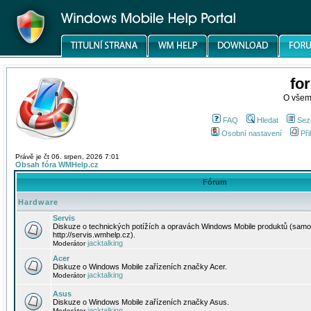
fo
O všem
FAQ
Hledat
Sez
Osobní nastavení
Při
Právě je čt 06. srpen, 2026 7:01
Obsah fóra WMHelp.cz
Fórum
Hardware
Servis
Diskuze o technických potížích a opravách Windows Mobile produktů (samo
http://servis.wmhelp.cz).
jacktalking
Moderátor
Acer
Diskuze o Windows Mobile zařízeních značky Acer.
jacktalking
Moderátor
Asus
Diskuze o Windows Mobile zařízeních značky Asus.
jacktalking
Moderátor