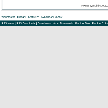
phpBB
Powered by
© 2001, 
Webmaster
|
Hledání
|
Statistiky
|
Syndikační kanály
RSS News
|
RSS Downloads
|
Atom News
|
Atom Downloads
|
Plucker Text
|
Plucker Color