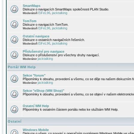
SmartMaps
Diskuze o navigacích SmartMaps společnosti PLAN Studio.
EiFeL96
jacktalking
Moderátoři
,
TomTom
Diskuze o navigacích TomTom.
EiFeL96
jacktalking
Moderátoři
,
Ostatní navigace
Diskuze o ostatních navigačních řešeních.
EiFeL96
jacktalking
Moderátoři
,
Příslušenství pro navigace
Diskuze o příslušenství pro všechny druhy navigací.
jacktalking
Moderátor
Portál WM Help
Sekce "forum"
Připomínky k obsahu, provedení a všemu, co se děje na našem diskuzním f
jacktalking
Moderátor
Sekce "eShop (WM Shop)"
Připomínky k obsahu, provedení a všemu, co se objeví v našem elektronic
Ostatní WM Help
Připomínky k ostatním částem portálu nebo ke službám WM Help.
Ostatní
Windows Mobile
Diskuze o všem, co souvisí s operačním systémem Windows Mobile ve všec