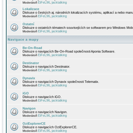
EiFeL96
jacktalking
Moderátoři
,
Lokalizace
Diskuse o českých aj. národních lokalizacích systému, aplikací a nebo manu
EiFeL96
jacktalking
Moderátoři
,
Ostatní
Diskuze o ostatních tématech souvisejících se softwarem pro Windows Mobi
EiFeL96
jacktalking
Moderátoři
,
Navigace a mapy
Be-On-Road
Diskuze o navigacích Be-On-Road společnosti Aponia Software.
EiFeL96
jacktalking
Moderátoři
,
Destinator
Diskuze o navigacích Destinator.
EiFeL96
jacktalking
Moderátoři
,
Dynavix
Diskuze o navigacích Dynavix společnosti Telematix.
EiFeL96
jacktalking
Moderátoři
,
iGO
Diskuze o navigacích iGO.
EiFeL96
jacktalking
Moderátoři
,
Navigon
Diskuze o navigacích Navigon.
EiFeL96
jacktalking
Moderátoři
,
OziExplorerCE
Diskuze o navigacích OziExplorerCE.
EiFeL96
jacktalking
Moderátoři
,