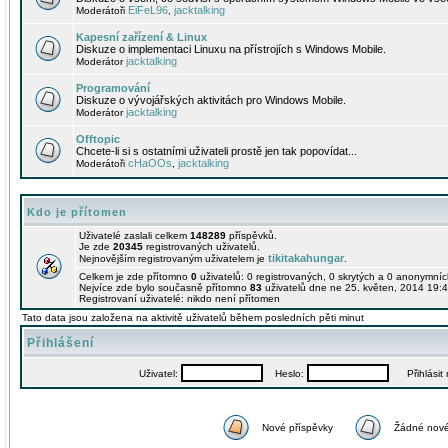
EiFeL96
jacktalking
Moderátoři
,
Kapesní zařízení & Linux
Diskuze o implementaci Linuxu na přístrojích s Windows Mobile.
jacktalking
Moderátor
Programování
Diskuze o vývojářských aktivitách pro Windows Mobile.
jacktalking
Moderátor
Offtopic
Chcete-li si s ostatními uživateli prostě jen tak popovídat...
cHaOOs
jacktalking
Moderátoři
,
Kdo je přítomen
Uživatelé zaslali celkem
148289
příspěvků.
Je zde
20345
registrovaných uživatelů.
tikitakahungar
Nejnovějším registrovaným uživatelem je
.
Celkem je zde přítomno
0
uživatelů: 0 registrovaných, 0 skrytých a 0 anonymní
Nejvíce zde bylo současně přítomno
83
uživatelů dne ne 25. květen, 2014 19:4
Registrovaní uživatelé: nikdo není přítomen
Tato data jsou založena na aktivitě uživatelů během posledních pěti minut
Přihlášení
Uživatel:
Heslo:
Přihlásit m
Nové příspěvky
Žádné nové