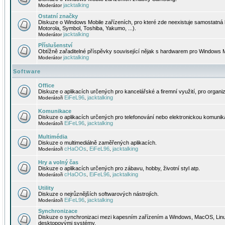
jacktalking
Moderátor
Ostatní značky
Diskuze o Windows Mobile zařízeních, pro které zde neexistuje samostatná 
Motorola, Symbol, Toshiba, Yakumo, ...).
jacktalking
Moderátor
Příslušenství
Obtížně zařaditelné příspěvky související nějak s hardwarem pro Windows M
jacktalking
Moderátor
Software
Office
Diskuze o aplikacích určených pro kancelářské a firemní využití, pro organiz
EiFeL96
jacktalking
Moderátoři
,
Komunikace
Diskuze o aplikacích určených pro telefonování nebo elektronickou komunika
EiFeL96
jacktalking
Moderátoři
,
Multimédia
Diskuze o multimediálně zaměřených aplikacích.
cHaOOs
EiFeL96
jacktalking
Moderátoři
,
,
Hry a volný čas
Diskuze o aplikacích určených pro zábavu, hobby, životní styl atp.
cHaOOs
EiFeL96
jacktalking
Moderátoři
,
,
Utility
Diskuze o nejrůznějších softwarových nástrojích.
EiFeL96
jacktalking
Moderátoři
,
Synchronizace
Diskuze o synchronizaci mezi kapesním zařízením a Windows, MacOS, Linux
desktopovými systémy.