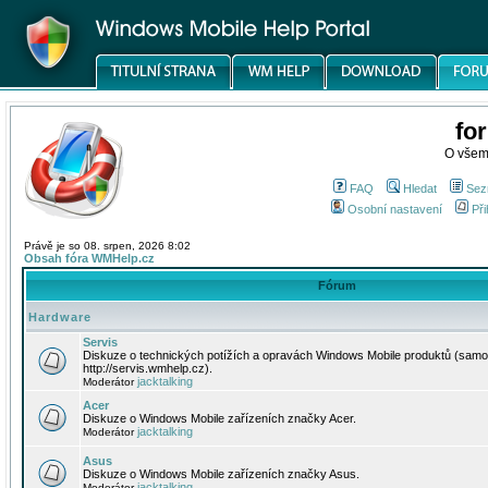
fo
O všem
FAQ
Hledat
Sez
Osobní nastavení
Při
Právě je so 08. srpen, 2026 8:02
Obsah fóra WMHelp.cz
Fórum
Hardware
Servis
Diskuze o technických potížích a opravách Windows Mobile produktů (samo
http://servis.wmhelp.cz).
jacktalking
Moderátor
Acer
Diskuze o Windows Mobile zařízeních značky Acer.
jacktalking
Moderátor
Asus
Diskuze o Windows Mobile zařízeních značky Asus.
jacktalking
Moderátor