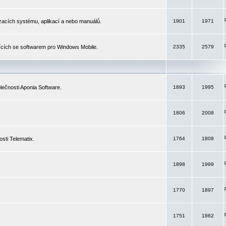
izacích systému, aplikací a nebo manuálů.
1901
1971
ících se softwarem pro Windows Mobile.
2335
2579
ečnosti Aponia Software.
1893
1995
1806
2008
sti Telematix.
1764
1808
1898
1999
1770
1897
1751
1862