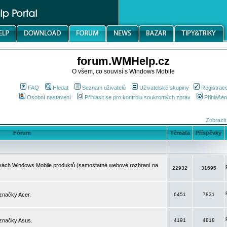
forum.WMHelp.cz
O všem, co souvisí s Windows Mobile
FAQ
Hledat
Seznam uživatelů
Uživatelské skupiny
Registrac
Osobní nastavení
Přihlásit se pro kontrolu soukromých zpráv
Přihlášen
Zobrazit
Fórum
Témata
Příspěvky
avách Windows Mobile produktů (samostatné webové rozhraní na
22932
31695
značky Acer.
6451
7831
 značky Asus.
4191
4818