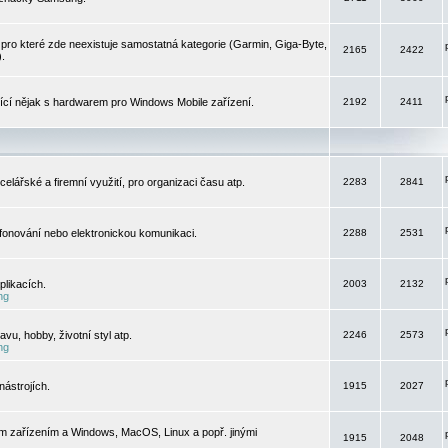
pro které zde neexistuje samostatná kategorie (Garmin, Giga-Byte,
2165
2422
).
jící nějak s hardwarem pro Windows Mobile zařízení.
2192
2411
elářské a firemní využití, pro organizaci času atp.
2283
2841
efonování nebo elektronickou komunikaci.
2288
2531
likacích.
2003
2132
ng
vu, hobby, životní styl atp.
2246
2573
ng
ástrojích.
1915
2027
m zařízením a Windows, MacOS, Linux a popř. jinými
1915
2048