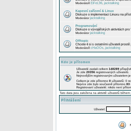
EiFeL96
jacktalking
Moderátoři
,
Kapesní zařízení & Linux
Diskuze o implementaci Linuxu na příst
jacktalking
Moderátor
Programování
Diskuze o vývojářských aktivitách pro
jacktalking
Moderátor
Offtopic
Chcete-li si s ostatními uživateli prostě
cHaOOs
jacktalking
Moderátoři
,
Kdo je přítomen
Uživatelé zaslali celkem
148289
příspěv
Je zde
20356
registrovaných uživatelů.
Nejnovějším registrovaným uživatelem j
Celkem je zde přítomno
0
uživatelů: 0 r
Nejvíce zde bylo současně přítomno
83
Registrovaní uživatelé: nikdo není příto
Tato data jsou založena na aktivitě uživatelů během 
Přihlášení
Uživatel: