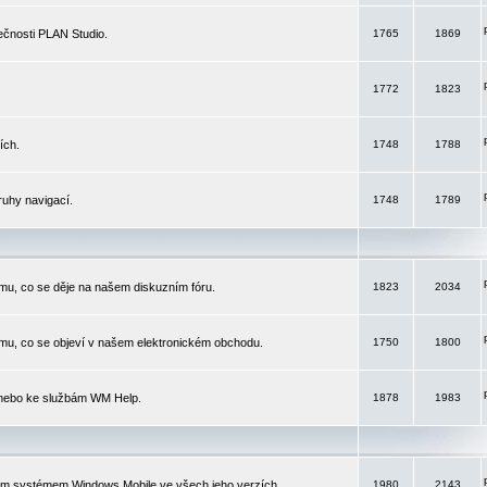
čnosti PLAN Studio.
1765
1869
1772
1823
ích.
1748
1788
ruhy navigací.
1748
1789
mu, co se děje na našem diskuzním fóru.
1823
2034
mu, co se objeví v našem elektronickém obchodu.
1750
1800
 nebo ke službám WM Help.
1878
1983
ím systémem Windows Mobile ve všech jeho verzích.
1980
2143