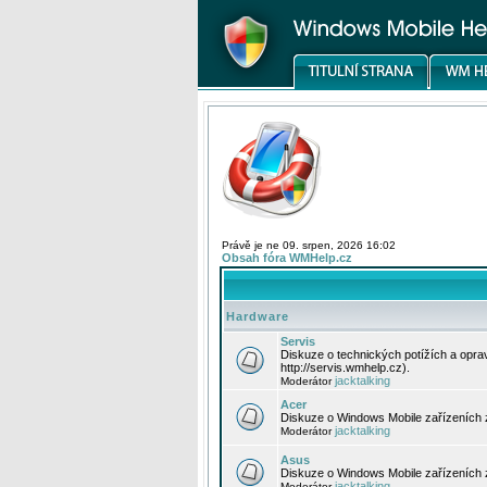
Právě je ne 09. srpen, 2026 16:02
Obsah fóra WMHelp.cz
Hardware
Servis
Diskuze o technických potížích a opr
http://servis.wmhelp.cz).
jacktalking
Moderátor
Acer
Diskuze o Windows Mobile zařízeních 
jacktalking
Moderátor
Asus
Diskuze o Windows Mobile zařízeních
jacktalking
Moderátor