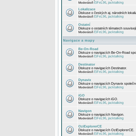
EiFeL96
jacktalking
Moderátoři
,
Lokalizace
Diskuse o českých aj. národních lokal
EiFeL96
jacktalking
Moderátoři
,
Ostatní
Diskuze o ostatních tématech souvisej
EiFeL96
jacktalking
Moderátoři
,
Navigace a mapy
Be-On-Road
Diskuze o navigacích Be-On-Road spol
EiFeL96
jacktalking
Moderátoři
,
Destinator
Diskuze o navigacích Destinator.
EiFeL96
jacktalking
Moderátoři
,
Dynavix
Diskuze o navigacích Dynavix společno
EiFeL96
jacktalking
Moderátoři
,
iGO
Diskuze o navigacích iGO.
EiFeL96
jacktalking
Moderátoři
,
Navigon
Diskuze o navigacích Navigon.
EiFeL96
jacktalking
Moderátoři
,
OziExplorerCE
Diskuze o navigacích OziExplorerCE.
EiFeL96
jacktalking
Moderátoři
,