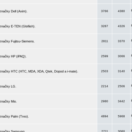
značky Dell (Axim).
3766
4380
značky E-TEN (Glofiish).
3287
4326
značky Fujitsu-Siemens.
2811
3370
 značky HP (iPAQ).
2599
3066
 značky HTC (HTC, MDA, XDA, Qtek, Dopod a i-mate).
2503
3140
 značky LG.
2214
2506
značky Mio.
2980
3442
značky Palm (Treo).
4894
5968
 značky Samsung.
2711
3060