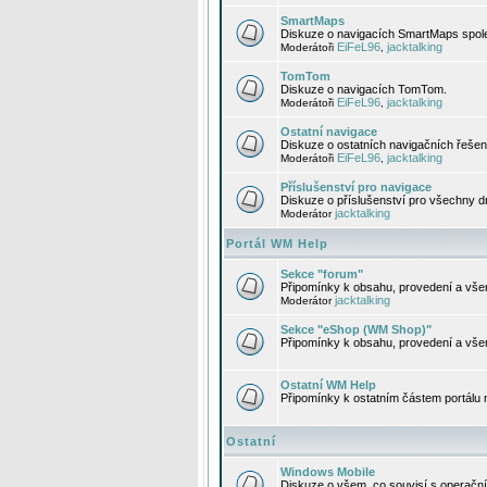
SmartMaps
Diskuze o navigacích SmartMaps spole
EiFeL96
jacktalking
Moderátoři
,
TomTom
Diskuze o navigacích TomTom.
EiFeL96
jacktalking
Moderátoři
,
Ostatní navigace
Diskuze o ostatních navigačních řešen
EiFeL96
jacktalking
Moderátoři
,
Příslušenství pro navigace
Diskuze o příslušenství pro všechny d
jacktalking
Moderátor
Portál WM Help
Sekce "forum"
Připomínky k obsahu, provedení a vše
jacktalking
Moderátor
Sekce "eShop (WM Shop)"
Připomínky k obsahu, provedení a vše
Ostatní WM Help
Připomínky k ostatním částem portálu
Ostatní
Windows Mobile
Diskuze o všem, co souvisí s operačn