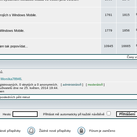
rojích s Windows Mobile.
1761
1815
 Windows Mobile.
1779
1856
 jen tak popovídat...
10945
16665
Časy u
ků.
Monika78945
e
.
egistrovaných, 0 skrytých a 0 anonymních. [
administrátoři
] [
moderátoři
]
uživatelů dne ne 25. květen, 2014 19:44.
men
posledních pěti minut
Heslo:
Přihlásit mě automaticky při každé návštěvě
Nové příspěvky
Žádné nové příspěvky
Fórum je zamčeno