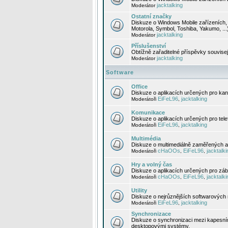
jacktalking
Moderátor
Ostatní značky
Diskuze o Windows Mobile zařízeních, 
Motorola, Symbol, Toshiba, Yakumo, ...
jacktalking
Moderátor
Příslušenství
Obtížně zařaditelné příspěvky souvise
jacktalking
Moderátor
Software
Office
Diskuze o aplikacích určených pro kanc
EiFeL96
jacktalking
Moderátoři
,
Komunikace
Diskuze o aplikacích určených pro tel
EiFeL96
jacktalking
Moderátoři
,
Multimédia
Diskuze o multimediálně zaměřených ap
cHaOOs
EiFeL96
jacktalki
Moderátoři
,
,
Hry a volný čas
Diskuze o aplikacích určených pro zába
cHaOOs
EiFeL96
jacktalki
Moderátoři
,
,
Utility
Diskuze o nejrůznějších softwarových n
EiFeL96
jacktalking
Moderátoři
,
Synchronizace
Diskuze o synchronizaci mezi kapesní
desktopovými systémy.