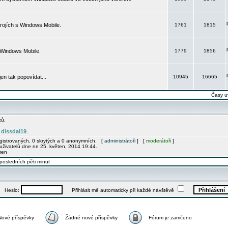
rojích s Windows Mobile.
1761
1815
 Windows Mobile.
1779
1856
 jen tak popovídat...
10945
16665
Časy u
ků.
dissdal19
e
.
egistrovaných, 0 skrytých a 0 anonymních. [
administrátoři
] [
moderátoři
]
uživatelů dne ne 25. květen, 2014 19:44.
men
posledních pěti minut
Heslo:
Přihlásit mě automaticky při každé návštěvě
Nové příspěvky
Žádné nové příspěvky
Fórum je zamčeno