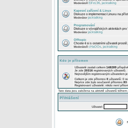
EiFeL96
jacktalking
Moderátoři
,
Kapesní zařízení & Linux
Diskuze o implementaci Linuxu na příst
jacktalking
Moderátor
Programování
Diskuze o vývojářských aktivitách pro
jacktalking
Moderátor
Offtopic
Chcete-li si s ostatními uživateli prostě
cHaOOs
jacktalking
Moderátoři
,
Kdo je přítomen
Uživatelé zaslali celkem
148289
příspěv
Je zde
20316
registrovaných uživatelů.
Nejnovějším registrovaným uživatelem j
Celkem je zde přítomno
0
uživatelů: 0 r
Nejvíce zde bylo současně přítomno
83
Registrovaní uživatelé: nikdo není příto
Tato data jsou založena na aktivitě uživatelů během 
Přihlášení
Uživatel: