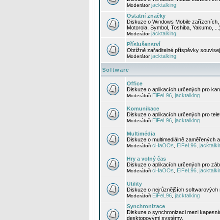
jacktalking
Moderátor
Ostatní značky
Diskuze o Windows Mobile zařízeních, 
Motorola, Symbol, Toshiba, Yakumo, ...
jacktalking
Moderátor
Příslušenství
Obtížně zařaditelné příspěvky souvise
jacktalking
Moderátor
Software
Office
Diskuze o aplikacích určených pro kanc
EiFeL96
jacktalking
Moderátoři
,
Komunikace
Diskuze o aplikacích určených pro tel
EiFeL96
jacktalking
Moderátoři
,
Multimédia
Diskuze o multimediálně zaměřených ap
cHaOOs
EiFeL96
jacktalki
Moderátoři
,
,
Hry a volný čas
Diskuze o aplikacích určených pro zába
cHaOOs
EiFeL96
jacktalki
Moderátoři
,
,
Utility
Diskuze o nejrůznějších softwarových n
EiFeL96
jacktalking
Moderátoři
,
Synchronizace
Diskuze o synchronizaci mezi kapesní
desktopovými systémy.