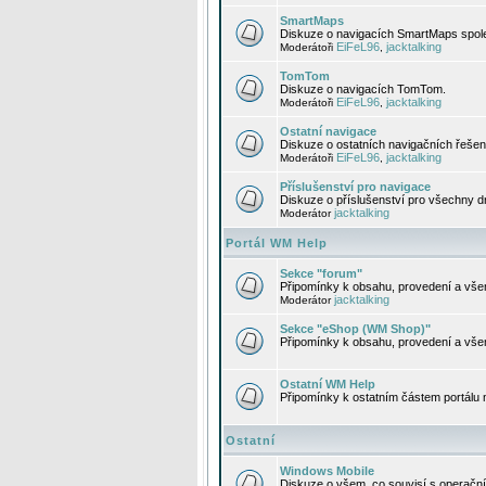
SmartMaps
Diskuze o navigacích SmartMaps spole
EiFeL96
jacktalking
Moderátoři
,
TomTom
Diskuze o navigacích TomTom.
EiFeL96
jacktalking
Moderátoři
,
Ostatní navigace
Diskuze o ostatních navigačních řešen
EiFeL96
jacktalking
Moderátoři
,
Příslušenství pro navigace
Diskuze o příslušenství pro všechny d
jacktalking
Moderátor
Portál WM Help
Sekce "forum"
Připomínky k obsahu, provedení a vše
jacktalking
Moderátor
Sekce "eShop (WM Shop)"
Připomínky k obsahu, provedení a vše
Ostatní WM Help
Připomínky k ostatním částem portálu
Ostatní
Windows Mobile
Diskuze o všem, co souvisí s operačn