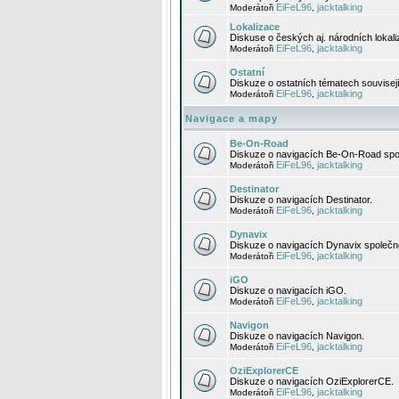
EiFeL96
jacktalking
Moderátoři
,
Lokalizace
Diskuse o českých aj. národních lokal
EiFeL96
jacktalking
Moderátoři
,
Ostatní
Diskuze o ostatních tématech souvisej
EiFeL96
jacktalking
Moderátoři
,
Navigace a mapy
Be-On-Road
Diskuze o navigacích Be-On-Road spol
EiFeL96
jacktalking
Moderátoři
,
Destinator
Diskuze o navigacích Destinator.
EiFeL96
jacktalking
Moderátoři
,
Dynavix
Diskuze o navigacích Dynavix společno
EiFeL96
jacktalking
Moderátoři
,
iGO
Diskuze o navigacích iGO.
EiFeL96
jacktalking
Moderátoři
,
Navigon
Diskuze o navigacích Navigon.
EiFeL96
jacktalking
Moderátoři
,
OziExplorerCE
Diskuze o navigacích OziExplorerCE.
EiFeL96
jacktalking
Moderátoři
,