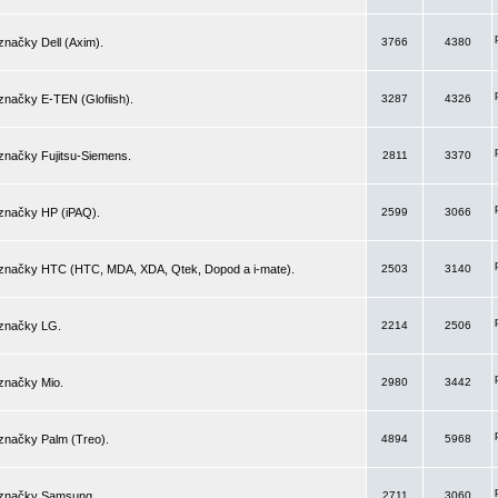
značky Dell (Axim).
3766
4380
značky E-TEN (Glofiish).
3287
4326
značky Fujitsu-Siemens.
2811
3370
 značky HP (iPAQ).
2599
3066
 značky HTC (HTC, MDA, XDA, Qtek, Dopod a i-mate).
2503
3140
 značky LG.
2214
2506
značky Mio.
2980
3442
značky Palm (Treo).
4894
5968
 značky Samsung.
2711
3060