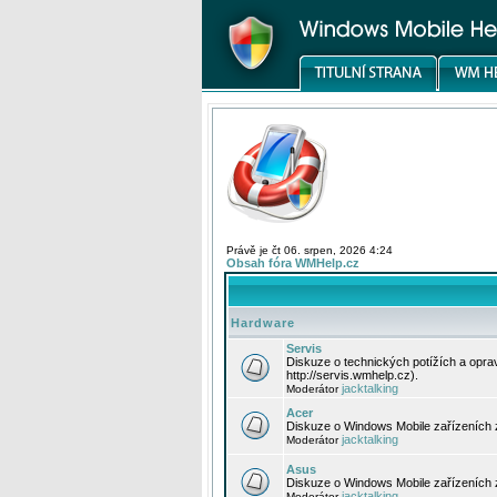
Právě je čt 06. srpen, 2026 4:24
Obsah fóra WMHelp.cz
Hardware
Servis
Diskuze o technických potížích a opr
http://servis.wmhelp.cz).
jacktalking
Moderátor
Acer
Diskuze o Windows Mobile zařízeních 
jacktalking
Moderátor
Asus
Diskuze o Windows Mobile zařízeních
jacktalking
Moderátor