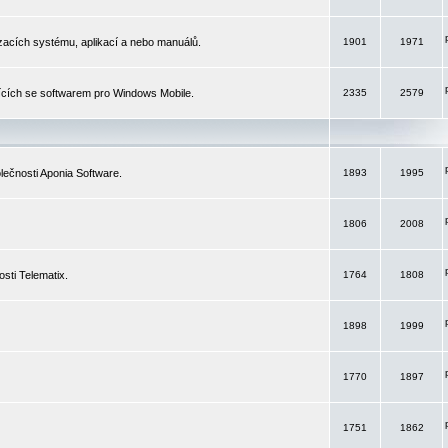
izacích systému, aplikací a nebo manuálů.
1901
1971
ících se softwarem pro Windows Mobile.
2335
2579
ečnosti Aponia Software.
1893
1995
1806
2008
sti Telematix.
1764
1808
1898
1999
1770
1897
1751
1862