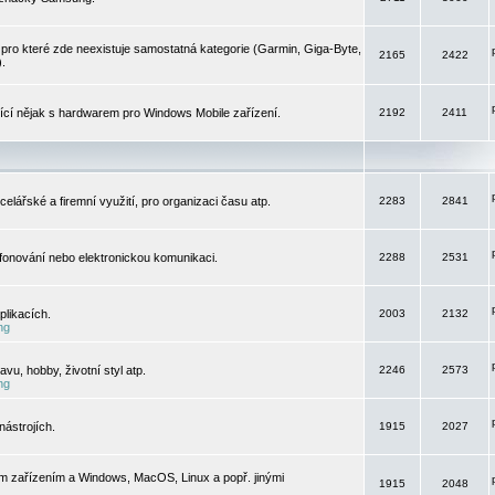
pro které zde neexistuje samostatná kategorie (Garmin, Giga-Byte,
2165
2422
).
jící nějak s hardwarem pro Windows Mobile zařízení.
2192
2411
elářské a firemní využití, pro organizaci času atp.
2283
2841
efonování nebo elektronickou komunikaci.
2288
2531
likacích.
2003
2132
ng
vu, hobby, životní styl atp.
2246
2573
ng
ástrojích.
1915
2027
m zařízením a Windows, MacOS, Linux a popř. jinými
1915
2048