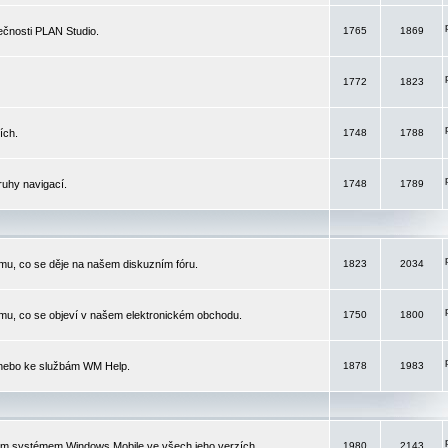
čnosti PLAN Studio.
1765
1869
1772
1823
ích.
1748
1788
ruhy navigací.
1748
1789
mu, co se děje na našem diskuzním fóru.
1823
2034
mu, co se objeví v našem elektronickém obchodu.
1750
1800
 nebo ke službám WM Help.
1878
1983
ím systémem Windows Mobile ve všech jeho verzích.
1980
2143