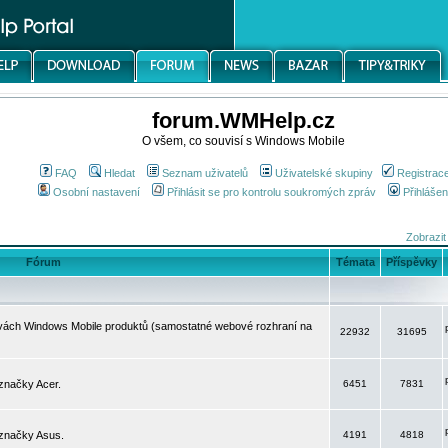
forum.WMHelp.cz
O všem, co souvisí s Windows Mobile
FAQ
Hledat
Seznam uživatelů
Uživatelské skupiny
Registrac
Osobní nastavení
Přihlásit se pro kontrolu soukromých zpráv
Přihlášen
Zobrazit
Fórum
Témata
Příspěvky
avách Windows Mobile produktů (samostatné webové rozhraní na
22932
31695
značky Acer.
6451
7831
 značky Asus.
4191
4818