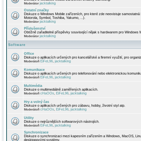
jacktalking
Moderátor
Ostatní značky
Diskuze o Windows Mobile zařízeních, pro které zde neexistuje samostatná 
Motorola, Symbol, Toshiba, Yakumo, ...).
jacktalking
Moderátor
Příslušenství
Obtížně zařaditelné příspěvky související nějak s hardwarem pro Windows M
jacktalking
Moderátor
Software
Office
Diskuze o aplikacích určených pro kancelářské a firemní využití, pro organiz
EiFeL96
jacktalking
Moderátoři
,
Komunikace
Diskuze o aplikacích určených pro telefonování nebo elektronickou komunika
EiFeL96
jacktalking
Moderátoři
,
Multimédia
Diskuze o multimediálně zaměřených aplikacích.
cHaOOs
EiFeL96
jacktalking
Moderátoři
,
,
Hry a volný čas
Diskuze o aplikacích určených pro zábavu, hobby, životní styl atp.
cHaOOs
EiFeL96
jacktalking
Moderátoři
,
,
Utility
Diskuze o nejrůznějších softwarových nástrojích.
EiFeL96
jacktalking
Moderátoři
,
Synchronizace
Diskuze o synchronizaci mezi kapesním zařízením a Windows, MacOS, Linux
desktopovými systémy.