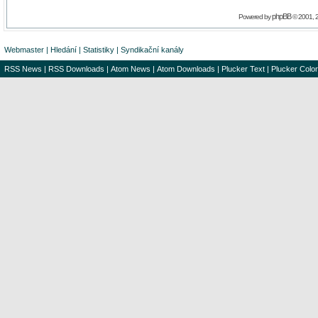
phpBB
Powered by
© 2001, 
Webmaster
|
Hledání
|
Statistiky
|
Syndikační kanály
RSS News
|
RSS Downloads
|
Atom News
|
Atom Downloads
|
Plucker Text
|
Plucker Color