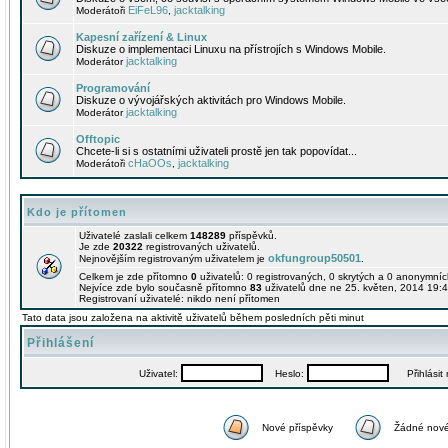
EiFeL96
jacktalking
Moderátoři
,
Kapesní zařízení & Linux
Diskuze o implementaci Linuxu na přístrojích s Windows Mobile.
jacktalking
Moderátor
Programování
Diskuze o vývojářských aktivitách pro Windows Mobile.
jacktalking
Moderátor
Offtopic
Chcete-li si s ostatními uživateli prostě jen tak popovídat...
cHaOOs
jacktalking
Moderátoři
,
Kdo je přítomen
Uživatelé zaslali celkem
148289
příspěvků.
Je zde
20322
registrovaných uživatelů.
okfungroup50501
Nejnovějším registrovaným uživatelem je
.
Celkem je zde přítomno
0
uživatelů: 0 registrovaných, 0 skrytých a 0 anonymní
Nejvíce zde bylo současně přítomno
83
uživatelů dne ne 25. květen, 2014 19:4
Registrovaní uživatelé: nikdo není přítomen
Tato data jsou založena na aktivitě uživatelů během posledních pěti minut
Přihlášení
Uživatel:
Heslo:
Přihlásit m
Nové příspěvky
Žádné nové