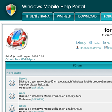
fo
O všem
FAQ
Hledat
Sez
Osobní nastavení
Při
Právě je pá 07. srpen, 2026 0:14
Obsah fóra WMHelp.cz
Fórum
Hardware
Servis
Diskuze o technických potížích a opravách Windows Mobile produktů (samo
http://servis.wmhelp.cz).
jacktalking
Moderátor
Acer
Diskuze o Windows Mobile zařízeních značky Acer.
jacktalking
Moderátor
Asus
Diskuze o Windows Mobile zařízeních značky Asus.
jacktalking
Moderátor