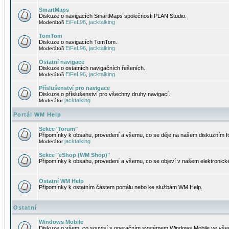
SmartMaps
Diskuze o navigacích SmartMaps společnosti PLAN Studio.
EiFeL96
jacktalking
Moderátoři
,
TomTom
Diskuze o navigacích TomTom.
EiFeL96
jacktalking
Moderátoři
,
Ostatní navigace
Diskuze o ostatních navigačních řešeních.
EiFeL96
jacktalking
Moderátoři
,
Příslušenství pro navigace
Diskuze o příslušenství pro všechny druhy navigací.
jacktalking
Moderátor
Portál WM Help
Sekce "forum"
Připomínky k obsahu, provedení a všemu, co se děje na našem diskuzním f
jacktalking
Moderátor
Sekce "eShop (WM Shop)"
Připomínky k obsahu, provedení a všemu, co se objeví v našem elektronic
Ostatní WM Help
Připomínky k ostatním částem portálu nebo ke službám WM Help.
Ostatní
Windows Mobile
Diskuze o všem, co souvisí s operačním systémem Windows Mobile ve všec