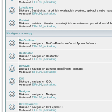
EiFeL96
jacktalking
Moderátoři
,
Lokalizace
Diskuse o českých aj. národních lokalizacích systému, aplikací a nebo manu
EiFeL96
jacktalking
Moderátoři
,
Ostatní
Diskuze o ostatních tématech souvisejících se softwarem pro Windows Mobi
EiFeL96
jacktalking
Moderátoři
,
Navigace a mapy
Be-On-Road
Diskuze o navigacích Be-On-Road společnosti Aponia Software.
EiFeL96
jacktalking
Moderátoři
,
Destinator
Diskuze o navigacích Destinator.
EiFeL96
jacktalking
Moderátoři
,
Dynavix
Diskuze o navigacích Dynavix společnosti Telematix.
EiFeL96
jacktalking
Moderátoři
,
iGO
Diskuze o navigacích iGO.
EiFeL96
jacktalking
Moderátoři
,
Navigon
Diskuze o navigacích Navigon.
EiFeL96
jacktalking
Moderátoři
,
OziExplorerCE
Diskuze o navigacích OziExplorerCE.
EiFeL96
jacktalking
Moderátoři
,