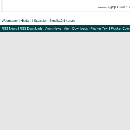
phpBB
Powered by
© 2001, 
Webmaster
|
Hledání
|
Statistiky
|
Syndikační kanály
RSS News
|
RSS Downloads
|
Atom News
|
Atom Downloads
|
Plucker Text
|
Plucker Color