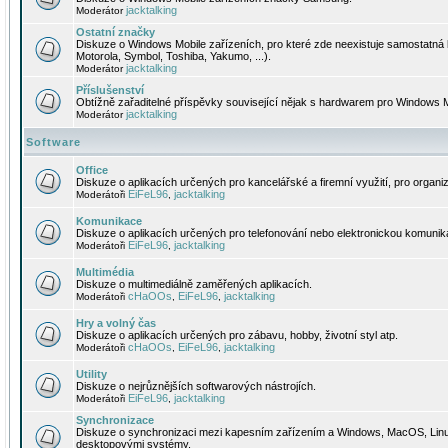
jacktalking
Moderátor
Ostatní značky
Diskuze o Windows Mobile zařízeních, pro které zde neexistuje samostatná 
Motorola, Symbol, Toshiba, Yakumo, ...).
jacktalking
Moderátor
Příslušenství
Obtížně zařaditelné příspěvky související nějak s hardwarem pro Windows M
jacktalking
Moderátor
Software
Office
Diskuze o aplikacích určených pro kancelářské a firemní využití, pro organiz
EiFeL96
jacktalking
Moderátoři
,
Komunikace
Diskuze o aplikacích určených pro telefonování nebo elektronickou komunika
EiFeL96
jacktalking
Moderátoři
,
Multimédia
Diskuze o multimediálně zaměřených aplikacích.
cHaOOs
EiFeL96
jacktalking
Moderátoři
,
,
Hry a volný čas
Diskuze o aplikacích určených pro zábavu, hobby, životní styl atp.
cHaOOs
EiFeL96
jacktalking
Moderátoři
,
,
Utility
Diskuze o nejrůznějších softwarových nástrojích.
EiFeL96
jacktalking
Moderátoři
,
Synchronizace
Diskuze o synchronizaci mezi kapesním zařízením a Windows, MacOS, Linux
desktopovými systémy.