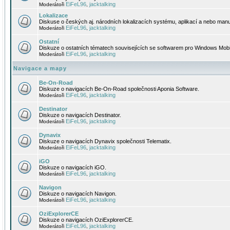
EiFeL96
jacktalking
Moderátoři
,
Lokalizace
Diskuse o českých aj. národních lokalizacích systému, aplikací a nebo manu
EiFeL96
jacktalking
Moderátoři
,
Ostatní
Diskuze o ostatních tématech souvisejících se softwarem pro Windows Mobi
EiFeL96
jacktalking
Moderátoři
,
Navigace a mapy
Be-On-Road
Diskuze o navigacích Be-On-Road společnosti Aponia Software.
EiFeL96
jacktalking
Moderátoři
,
Destinator
Diskuze o navigacích Destinator.
EiFeL96
jacktalking
Moderátoři
,
Dynavix
Diskuze o navigacích Dynavix společnosti Telematix.
EiFeL96
jacktalking
Moderátoři
,
iGO
Diskuze o navigacích iGO.
EiFeL96
jacktalking
Moderátoři
,
Navigon
Diskuze o navigacích Navigon.
EiFeL96
jacktalking
Moderátoři
,
OziExplorerCE
Diskuze o navigacích OziExplorerCE.
EiFeL96
jacktalking
Moderátoři
,