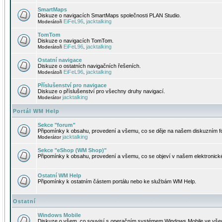
SmartMaps
Diskuze o navigacích SmartMaps společnosti PLAN Studio.
EiFeL96
jacktalking
Moderátoři
,
TomTom
Diskuze o navigacích TomTom.
EiFeL96
jacktalking
Moderátoři
,
Ostatní navigace
Diskuze o ostatních navigačních řešeních.
EiFeL96
jacktalking
Moderátoři
,
Příslušenství pro navigace
Diskuze o příslušenství pro všechny druhy navigací.
jacktalking
Moderátor
Portál WM Help
Sekce "forum"
Připomínky k obsahu, provedení a všemu, co se děje na našem diskuzním f
jacktalking
Moderátor
Sekce "eShop (WM Shop)"
Připomínky k obsahu, provedení a všemu, co se objeví v našem elektronic
Ostatní WM Help
Připomínky k ostatním částem portálu nebo ke službám WM Help.
Ostatní
Windows Mobile
Diskuze o všem, co souvisí s operačním systémem Windows Mobile ve všec