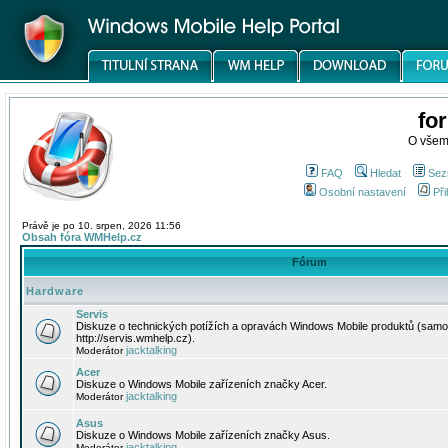
fo
O všem
FAQ
Hledat
Sez
Osobní nastavení
Při
Právě je po 10. srpen, 2026 11:56
Obsah fóra WMHelp.cz
Fórum
Hardware
Servis
Diskuze o technických potížích a opravách Windows Mobile produktů (samo
http://servis.wmhelp.cz).
jacktalking
Moderátor
Acer
Diskuze o Windows Mobile zařízeních značky Acer.
jacktalking
Moderátor
Asus
Diskuze o Windows Mobile zařízeních značky Asus.
jacktalking
Moderátor