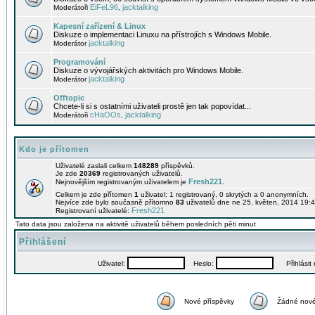
EiFeL96
jacktalking
Moderátoři
,
Kapesní zařízení & Linux
Diskuze o implementaci Linuxu na přístrojích s Windows Mobile.
jacktalking
Moderátor
Programování
Diskuze o vývojářských aktivitách pro Windows Mobile.
jacktalking
Moderátor
Offtopic
Chcete-li si s ostatními uživateli prostě jen tak popovídat...
cHaOOs
jacktalking
Moderátoři
,
Kdo je přítomen
Uživatelé zaslali celkem
148289
příspěvků.
Je zde
20369
registrovaných uživatelů.
Fresh221
Nejnovějším registrovaným uživatelem je
.
Celkem je zde přítomen
1
uživatel: 1 registrovaný, 0 skrytých a 0 anonymních.
Nejvíce zde bylo současně přítomno
83
uživatelů dne ne 25. květen, 2014 19:4
Fresh221
Registrovaní uživatelé:
Tato data jsou založena na aktivitě uživatelů během posledních pěti minut
Přihlášení
Uživatel:
Heslo:
Přihlásit m
Nové příspěvky
Žádné nové