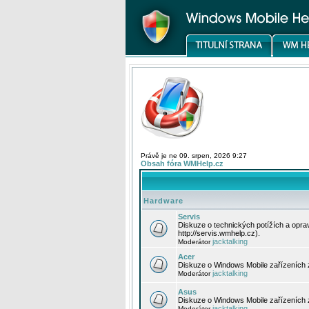
Právě je ne 09. srpen, 2026 9:27
Obsah fóra WMHelp.cz
Hardware
Servis
Diskuze o technických potížích a opr
http://servis.wmhelp.cz).
jacktalking
Moderátor
Acer
Diskuze o Windows Mobile zařízeních 
jacktalking
Moderátor
Asus
Diskuze o Windows Mobile zařízeních
jacktalking
Moderátor