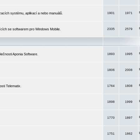
izacích systému, aplikací a nebo manuálů.
1901
1971
ících se softwarem pro Windows Mobile.
2335
2579
ečnosti Aponia Software.
1893
1995
1806
2008
sti Telematix.
1764
1808
1898
1999
1770
1897
1751
1862