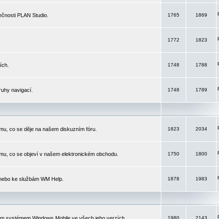
čnosti PLAN Studio.
1765
1869
1772
1823
ích.
1748
1788
ruhy navigací.
1748
1789
mu, co se děje na našem diskuzním fóru.
1823
2034
mu, co se objeví v našem elektronickém obchodu.
1750
1800
 nebo ke službám WM Help.
1878
1983
ím systémem Windows Mobile ve všech jeho verzích.
1980
2143