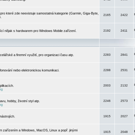
pro které zde neexistuje samostatná kategorie (Garmin, Giga-Byte,
2165
2422
).
jící nějak s hardwarem pro Windows Mobile zařízení.
2192
2411
elářské a firemní využití, pro organizaci času atp.
2283
2841
efonování nebo elektronickou komunikaci.
2288
2531
likacích.
2003
2132
ng
vu, hobby, životní styl atp.
2246
2573
ng
ástrojích.
1915
2027
m zařízením a Windows, MacOS, Linux a popř. jinými
1915
2048