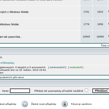
rojích s Windows Mobile.
1761
1815
 Windows Mobile.
1779
1856
 jen tak popovídat...
10945
16665
Časy u
ků.
m3liveplay
e
.
egistrovaných, 0 skrytých a 0 anonymních. [
administrátoři
] [
moderátoři
]
uživatelů dne ne 25. květen, 2014 19:44.
men
posledních pěti minut
Heslo:
Přihlásit mě automaticky při každé návštěvě
Nové příspěvky
Žádné nové příspěvky
Fórum je zamčeno