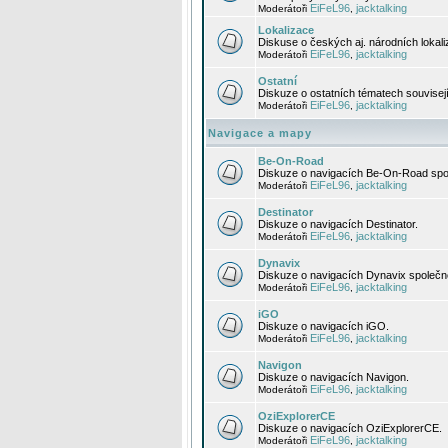
EiFeL96
jacktalking
Moderátoři
,
Lokalizace
Diskuse o českých aj. národních lokal
EiFeL96
jacktalking
Moderátoři
,
Ostatní
Diskuze o ostatních tématech souvisej
EiFeL96
jacktalking
Moderátoři
,
Navigace a mapy
Be-On-Road
Diskuze o navigacích Be-On-Road spol
EiFeL96
jacktalking
Moderátoři
,
Destinator
Diskuze o navigacích Destinator.
EiFeL96
jacktalking
Moderátoři
,
Dynavix
Diskuze o navigacích Dynavix společno
EiFeL96
jacktalking
Moderátoři
,
iGO
Diskuze o navigacích iGO.
EiFeL96
jacktalking
Moderátoři
,
Navigon
Diskuze o navigacích Navigon.
EiFeL96
jacktalking
Moderátoři
,
OziExplorerCE
Diskuze o navigacích OziExplorerCE.
EiFeL96
jacktalking
Moderátoři
,