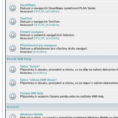
SmartMaps
Diskuze o navigacích SmartMaps společnosti PLAN Studio.
EiFeL96
jacktalking
Moderátoři
,
TomTom
Diskuze o navigacích TomTom.
EiFeL96
jacktalking
Moderátoři
,
Ostatní navigace
Diskuze o ostatních navigačních řešeních.
EiFeL96
jacktalking
Moderátoři
,
Příslušenství pro navigace
Diskuze o příslušenství pro všechny druhy navigací.
jacktalking
Moderátor
Portál WM Help
Sekce "forum"
Připomínky k obsahu, provedení a všemu, co se děje na našem diskuzním f
jacktalking
Moderátor
Sekce "eShop (WM Shop)"
Připomínky k obsahu, provedení a všemu, co se objeví v našem elektronic
Ostatní WM Help
Připomínky k ostatním částem portálu nebo ke službám WM Help.
Ostatní
Windows Mobile
Diskuze o všem, co souvisí s operačním systémem Windows Mobile ve všec