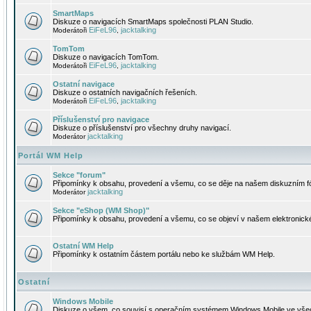
SmartMaps
Diskuze o navigacích SmartMaps společnosti PLAN Studio.
EiFeL96
jacktalking
Moderátoři
,
TomTom
Diskuze o navigacích TomTom.
EiFeL96
jacktalking
Moderátoři
,
Ostatní navigace
Diskuze o ostatních navigačních řešeních.
EiFeL96
jacktalking
Moderátoři
,
Příslušenství pro navigace
Diskuze o příslušenství pro všechny druhy navigací.
jacktalking
Moderátor
Portál WM Help
Sekce "forum"
Připomínky k obsahu, provedení a všemu, co se děje na našem diskuzním f
jacktalking
Moderátor
Sekce "eShop (WM Shop)"
Připomínky k obsahu, provedení a všemu, co se objeví v našem elektronic
Ostatní WM Help
Připomínky k ostatním částem portálu nebo ke službám WM Help.
Ostatní
Windows Mobile
Diskuze o všem, co souvisí s operačním systémem Windows Mobile ve všec