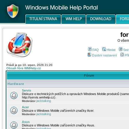
fo
O všem
FAQ
Hledat
Sez
Osobní nastavení
Při
Právě je po 10. srpen, 2026 21:20
Obsah fóra WMHelp.cz
Fórum
Hardware
Servis
Diskuze o technických potížích a opravách Windows Mobile produktů (samo
http://servis.wmhelp.cz).
jacktalking
Moderátor
Acer
Diskuze o Windows Mobile zařízeních značky Acer.
jacktalking
Moderátor
Asus
Diskuze o Windows Mobile zařízeních značky Asus.
jacktalking
Moderátor