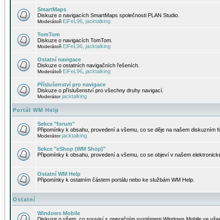
SmartMaps
Diskuze o navigacích SmartMaps společnosti PLAN Studio.
EiFeL96
jacktalking
Moderátoři
,
TomTom
Diskuze o navigacích TomTom.
EiFeL96
jacktalking
Moderátoři
,
Ostatní navigace
Diskuze o ostatních navigačních řešeních.
EiFeL96
jacktalking
Moderátoři
,
Příslušenství pro navigace
Diskuze o příslušenství pro všechny druhy navigací.
jacktalking
Moderátor
Portál WM Help
Sekce "forum"
Připomínky k obsahu, provedení a všemu, co se děje na našem diskuzním f
jacktalking
Moderátor
Sekce "eShop (WM Shop)"
Připomínky k obsahu, provedení a všemu, co se objeví v našem elektronic
Ostatní WM Help
Připomínky k ostatním částem portálu nebo ke službám WM Help.
Ostatní
Windows Mobile
Diskuze o všem, co souvisí s operačním systémem Windows Mobile ve všec