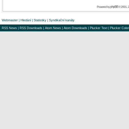
phpBB
Powered by
© 2001, 
Webmaster
|
Hledání
|
Statistiky
|
Syndikační kanály
RSS News
|
RSS Downloads
|
Atom News
|
Atom Downloads
|
Plucker Text
|
Plucker Color