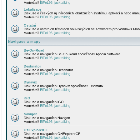
EiFeL96
jacktalking
Moderátoři
,
Lokalizace
Diskuse o českých aj. národních lokalizacích systému, aplikací a nebo manu
EiFeL96
jacktalking
Moderátoři
,
Ostatní
Diskuze o ostatních tématech souvisejících se softwarem pro Windows Mobi
EiFeL96
jacktalking
Moderátoři
,
Navigace a mapy
Be-On-Road
Diskuze o navigacích Be-On-Road společnosti Aponia Software.
EiFeL96
jacktalking
Moderátoři
,
Destinator
Diskuze o navigacích Destinator.
EiFeL96
jacktalking
Moderátoři
,
Dynavix
Diskuze o navigacích Dynavix společnosti Telematix.
EiFeL96
jacktalking
Moderátoři
,
iGO
Diskuze o navigacích iGO.
EiFeL96
jacktalking
Moderátoři
,
Navigon
Diskuze o navigacích Navigon.
EiFeL96
jacktalking
Moderátoři
,
OziExplorerCE
Diskuze o navigacích OziExplorerCE.
EiFeL96
jacktalking
Moderátoři
,