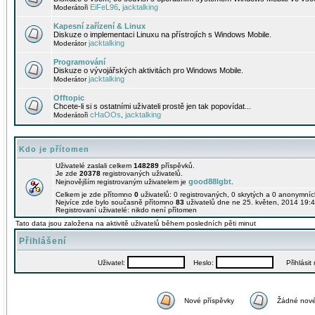
EiFeL96
jacktalking
Moderátoři
,
Kapesní zařízení & Linux
Diskuze o implementaci Linuxu na přístrojích s Windows Mobile.
jacktalking
Moderátor
Programování
Diskuze o vývojářských aktivitách pro Windows Mobile.
jacktalking
Moderátor
Offtopic
Chcete-li si s ostatními uživateli prostě jen tak popovídat...
cHaOOs
jacktalking
Moderátoři
,
Kdo je přítomen
Uživatelé zaslali celkem
148289
příspěvků.
Je zde
20378
registrovaných uživatelů.
good88lgbt
Nejnovějším registrovaným uživatelem je
.
Celkem je zde přítomno
0
uživatelů: 0 registrovaných, 0 skrytých a 0 anonymní
Nejvíce zde bylo současně přítomno
83
uživatelů dne ne 25. květen, 2014 19:4
Registrovaní uživatelé: nikdo není přítomen
Tato data jsou založena na aktivitě uživatelů během posledních pěti minut
Přihlášení
Uživatel:
Heslo:
Přihlásit m
Nové příspěvky
Žádné nové