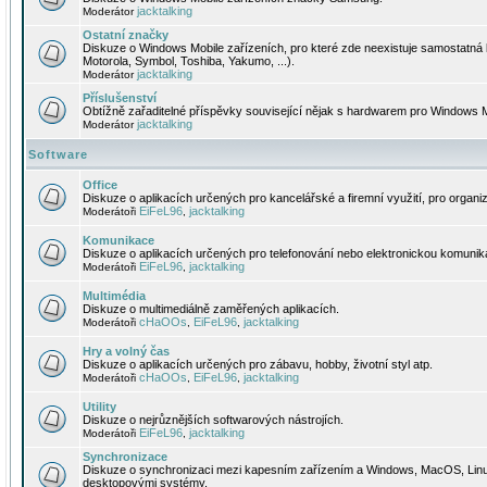
jacktalking
Moderátor
Ostatní značky
Diskuze o Windows Mobile zařízeních, pro které zde neexistuje samostatná 
Motorola, Symbol, Toshiba, Yakumo, ...).
jacktalking
Moderátor
Příslušenství
Obtížně zařaditelné příspěvky související nějak s hardwarem pro Windows M
jacktalking
Moderátor
Software
Office
Diskuze o aplikacích určených pro kancelářské a firemní využití, pro organiz
EiFeL96
jacktalking
Moderátoři
,
Komunikace
Diskuze o aplikacích určených pro telefonování nebo elektronickou komunika
EiFeL96
jacktalking
Moderátoři
,
Multimédia
Diskuze o multimediálně zaměřených aplikacích.
cHaOOs
EiFeL96
jacktalking
Moderátoři
,
,
Hry a volný čas
Diskuze o aplikacích určených pro zábavu, hobby, životní styl atp.
cHaOOs
EiFeL96
jacktalking
Moderátoři
,
,
Utility
Diskuze o nejrůznějších softwarových nástrojích.
EiFeL96
jacktalking
Moderátoři
,
Synchronizace
Diskuze o synchronizaci mezi kapesním zařízením a Windows, MacOS, Linux
desktopovými systémy.