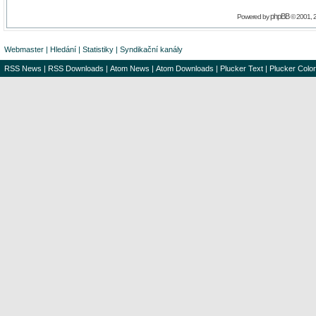
phpBB
Powered by
© 2001, 
Webmaster
|
Hledání
|
Statistiky
|
Syndikační kanály
RSS News
|
RSS Downloads
|
Atom News
|
Atom Downloads
|
Plucker Text
|
Plucker Color