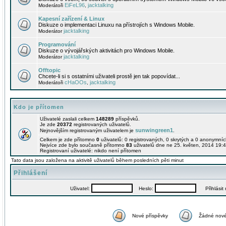
EiFeL96
jacktalking
Moderátoři
,
Kapesní zařízení & Linux
Diskuze o implementaci Linuxu na přístrojích s Windows Mobile.
jacktalking
Moderátor
Programování
Diskuze o vývojářských aktivitách pro Windows Mobile.
jacktalking
Moderátor
Offtopic
Chcete-li si s ostatními uživateli prostě jen tak popovídat...
cHaOOs
jacktalking
Moderátoři
,
Kdo je přítomen
Uživatelé zaslali celkem
148289
příspěvků.
Je zde
20372
registrovaných uživatelů.
sunwingreen1
Nejnovějším registrovaným uživatelem je
.
Celkem je zde přítomno
0
uživatelů: 0 registrovaných, 0 skrytých a 0 anonymní
Nejvíce zde bylo současně přítomno
83
uživatelů dne ne 25. květen, 2014 19:4
Registrovaní uživatelé: nikdo není přítomen
Tato data jsou založena na aktivitě uživatelů během posledních pěti minut
Přihlášení
Uživatel:
Heslo:
Přihlásit m
Nové příspěvky
Žádné nové