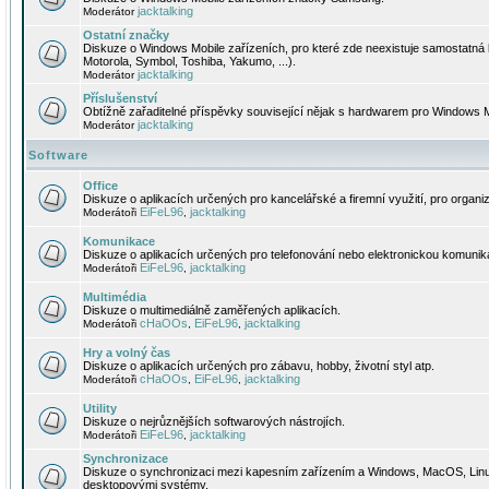
jacktalking
Moderátor
Ostatní značky
Diskuze o Windows Mobile zařízeních, pro které zde neexistuje samostatná 
Motorola, Symbol, Toshiba, Yakumo, ...).
jacktalking
Moderátor
Příslušenství
Obtížně zařaditelné příspěvky související nějak s hardwarem pro Windows M
jacktalking
Moderátor
Software
Office
Diskuze o aplikacích určených pro kancelářské a firemní využití, pro organiz
EiFeL96
jacktalking
Moderátoři
,
Komunikace
Diskuze o aplikacích určených pro telefonování nebo elektronickou komunika
EiFeL96
jacktalking
Moderátoři
,
Multimédia
Diskuze o multimediálně zaměřených aplikacích.
cHaOOs
EiFeL96
jacktalking
Moderátoři
,
,
Hry a volný čas
Diskuze o aplikacích určených pro zábavu, hobby, životní styl atp.
cHaOOs
EiFeL96
jacktalking
Moderátoři
,
,
Utility
Diskuze o nejrůznějších softwarových nástrojích.
EiFeL96
jacktalking
Moderátoři
,
Synchronizace
Diskuze o synchronizaci mezi kapesním zařízením a Windows, MacOS, Linux
desktopovými systémy.