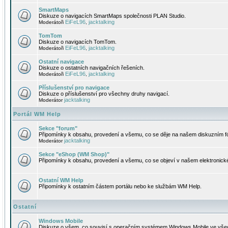
SmartMaps
Diskuze o navigacích SmartMaps společnosti PLAN Studio.
EiFeL96
jacktalking
Moderátoři
,
TomTom
Diskuze o navigacích TomTom.
EiFeL96
jacktalking
Moderátoři
,
Ostatní navigace
Diskuze o ostatních navigačních řešeních.
EiFeL96
jacktalking
Moderátoři
,
Příslušenství pro navigace
Diskuze o příslušenství pro všechny druhy navigací.
jacktalking
Moderátor
Portál WM Help
Sekce "forum"
Připomínky k obsahu, provedení a všemu, co se děje na našem diskuzním f
jacktalking
Moderátor
Sekce "eShop (WM Shop)"
Připomínky k obsahu, provedení a všemu, co se objeví v našem elektronic
Ostatní WM Help
Připomínky k ostatním částem portálu nebo ke službám WM Help.
Ostatní
Windows Mobile
Diskuze o všem, co souvisí s operačním systémem Windows Mobile ve všec