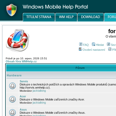
fo
O všem
FAQ
Hledat
Sez
Osobní nastavení
Při
Právě je po 10. srpen, 2026 15:51
Obsah fóra WMHelp.cz
Fórum
Hardware
Servis
Diskuze o technických potížích a opravách Windows Mobile produktů (samo
http://servis.wmhelp.cz).
jacktalking
Moderátor
Acer
Diskuze o Windows Mobile zařízeních značky Acer.
jacktalking
Moderátor
Asus
Diskuze o Windows Mobile zařízeních značky Asus.
jacktalking
Moderátor