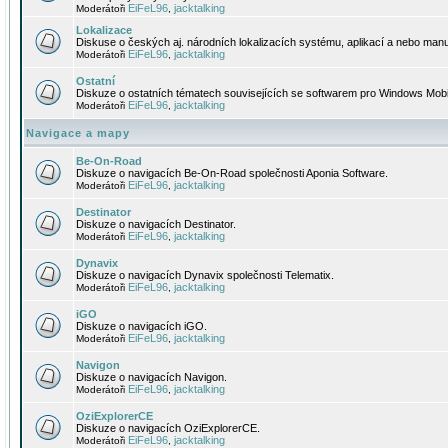
EiFeL96
jacktalking
Moderátoři
,
Lokalizace
Diskuse o českých aj. národních lokalizacích systému, aplikací a nebo manu
EiFeL96
jacktalking
Moderátoři
,
Ostatní
Diskuze o ostatních tématech souvisejících se softwarem pro Windows Mobi
EiFeL96
jacktalking
Moderátoři
,
Navigace a mapy
Be-On-Road
Diskuze o navigacích Be-On-Road společnosti Aponia Software.
EiFeL96
jacktalking
Moderátoři
,
Destinator
Diskuze o navigacích Destinator.
EiFeL96
jacktalking
Moderátoři
,
Dynavix
Diskuze o navigacích Dynavix společnosti Telematix.
EiFeL96
jacktalking
Moderátoři
,
iGO
Diskuze o navigacích iGO.
EiFeL96
jacktalking
Moderátoři
,
Navigon
Diskuze o navigacích Navigon.
EiFeL96
jacktalking
Moderátoři
,
OziExplorerCE
Diskuze o navigacích OziExplorerCE.
EiFeL96
jacktalking
Moderátoři
,