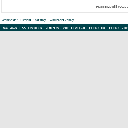
phpBB
Powered by
© 2001, 
Webmaster
|
Hledání
|
Statistiky
|
Syndikační kanály
RSS News
|
RSS Downloads
|
Atom News
|
Atom Downloads
|
Plucker Text
|
Plucker Color