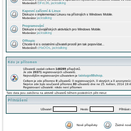
EiFeL96
jacktalking
Moderátoři
,
Kapesní zařízení & Linux
Diskuze o implementaci Linuxu na přístrojích s Windows Mobile.
jacktalking
Moderátor
Programování
Diskuze o vývojářských aktivitách pro Windows Mobile.
jacktalking
Moderátor
Offtopic
Chcete-li si s ostatními uživateli prostě jen tak popovídat...
cHaOOs
jacktalking
Moderátoři
,
Kdo je přítomen
Uživatelé zaslali celkem
148289
příspěvků.
Je zde
20371
registrovaných uživatelů.
taixiugo88shop
Nejnovějším registrovaným uživatelem je
.
Celkem je zde přítomno
0
uživatelů: 0 registrovaných, 0 skrytých a 0 anonymní
Nejvíce zde bylo současně přítomno
83
uživatelů dne ne 25. květen, 2014 19:4
Registrovaní uživatelé: nikdo není přítomen
Tato data jsou založena na aktivitě uživatelů během posledních pěti minut
Přihlášení
Uživatel:
Heslo:
Přihlásit m
Nové příspěvky
Žádné nové