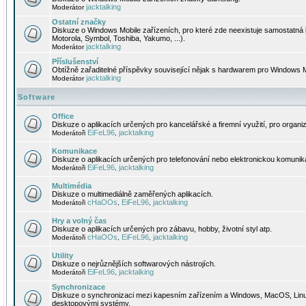
jacktalking
Moderátor
Ostatní značky
Diskuze o Windows Mobile zařízeních, pro které zde neexistuje samostatná 
Motorola, Symbol, Toshiba, Yakumo, ...).
jacktalking
Moderátor
Příslušenství
Obtížně zařaditelné příspěvky související nějak s hardwarem pro Windows M
jacktalking
Moderátor
Software
Office
Diskuze o aplikacích určených pro kancelářské a firemní využití, pro organiz
EiFeL96
jacktalking
Moderátoři
,
Komunikace
Diskuze o aplikacích určených pro telefonování nebo elektronickou komunika
EiFeL96
jacktalking
Moderátoři
,
Multimédia
Diskuze o multimediálně zaměřených aplikacích.
cHaOOs
EiFeL96
jacktalking
Moderátoři
,
,
Hry a volný čas
Diskuze o aplikacích určených pro zábavu, hobby, životní styl atp.
cHaOOs
EiFeL96
jacktalking
Moderátoři
,
,
Utility
Diskuze o nejrůznějších softwarových nástrojích.
EiFeL96
jacktalking
Moderátoři
,
Synchronizace
Diskuze o synchronizaci mezi kapesním zařízením a Windows, MacOS, Linux
desktopovými systémy.