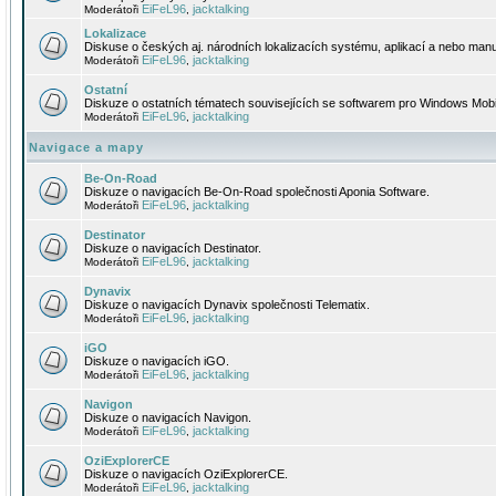
EiFeL96
jacktalking
Moderátoři
,
Lokalizace
Diskuse o českých aj. národních lokalizacích systému, aplikací a nebo manu
EiFeL96
jacktalking
Moderátoři
,
Ostatní
Diskuze o ostatních tématech souvisejících se softwarem pro Windows Mobi
EiFeL96
jacktalking
Moderátoři
,
Navigace a mapy
Be-On-Road
Diskuze o navigacích Be-On-Road společnosti Aponia Software.
EiFeL96
jacktalking
Moderátoři
,
Destinator
Diskuze o navigacích Destinator.
EiFeL96
jacktalking
Moderátoři
,
Dynavix
Diskuze o navigacích Dynavix společnosti Telematix.
EiFeL96
jacktalking
Moderátoři
,
iGO
Diskuze o navigacích iGO.
EiFeL96
jacktalking
Moderátoři
,
Navigon
Diskuze o navigacích Navigon.
EiFeL96
jacktalking
Moderátoři
,
OziExplorerCE
Diskuze o navigacích OziExplorerCE.
EiFeL96
jacktalking
Moderátoři
,