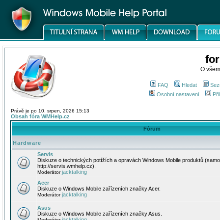
fo
O všem
FAQ
Hledat
Sez
Osobní nastavení
Při
Právě je po 10. srpen, 2026 15:13
Obsah fóra WMHelp.cz
Fórum
Hardware
Servis
Diskuze o technických potížích a opravách Windows Mobile produktů (samo
http://servis.wmhelp.cz).
jacktalking
Moderátor
Acer
Diskuze o Windows Mobile zařízeních značky Acer.
jacktalking
Moderátor
Asus
Diskuze o Windows Mobile zařízeních značky Asus.
jacktalking
Moderátor