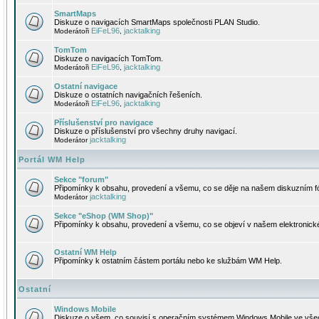
SmartMaps
Diskuze o navigacích SmartMaps společnosti PLAN Studio.
EiFeL96
jacktalking
Moderátoři
,
TomTom
Diskuze o navigacích TomTom.
EiFeL96
jacktalking
Moderátoři
,
Ostatní navigace
Diskuze o ostatních navigačních řešeních.
EiFeL96
jacktalking
Moderátoři
,
Příslušenství pro navigace
Diskuze o příslušenství pro všechny druhy navigací.
jacktalking
Moderátor
Portál WM Help
Sekce "forum"
Připomínky k obsahu, provedení a všemu, co se děje na našem diskuzním f
jacktalking
Moderátor
Sekce "eShop (WM Shop)"
Připomínky k obsahu, provedení a všemu, co se objeví v našem elektronic
Ostatní WM Help
Připomínky k ostatním částem portálu nebo ke službám WM Help.
Ostatní
Windows Mobile
Diskuze o všem, co souvisí s operačním systémem Windows Mobile ve všec